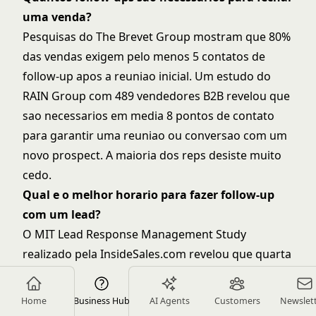
uma venda?
Pesquisas do The Brevet Group mostram que 80%
das vendas exigem pelo menos 5 contatos de
follow-up apos a reuniao inicial. Um estudo do
RAIN Group com 489 vendedores B2B revelou que
sao necessarios em media 8 pontos de contato
para garantir uma reuniao ou conversao com um
novo prospect. A maioria dos reps desiste muito
cedo.
Qual e o melhor horario para fazer follow-up
com um lead?
O MIT Lead Response Management Study
realizado pela InsideSales.com revelou que quarta
e quinta-feira sao os dias mais eficazes para
abordagem de vendas. As melhores janelas de
Home
Business Hub
AI Agents
Customers
Newslet
ligacao sao entre 10-11h e 16-17h no fuso horario