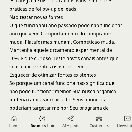
estrategia de distribuicao de leads
e
melhores
praticas de follow-up de leads
.
Nao testar novas fontes
O que funcionou ano passado pode nao funcionar
ano que vem. Comportamento do comprador
muda. Plataformas mudam. Competicao muda.
Mantenha aquele orcamento experimental de
10%. Fique curioso. Teste novos canais antes que
seus concorrentes os encontrem.
Esquecer de otimizar fontes existentes
So porque um canal funciona nao significa que
nao pode funcionar melhor. Sua busca organica
poderia ranquear mais alto. Seus anuncios
poderiam targetar melhor. Seu programa de
indicacoes poderia incentivar mais.
Sistemas de
lead scoring
podem ajudar a identificar quais
Home
Business Hub
AI Agents
Customers
Newslet