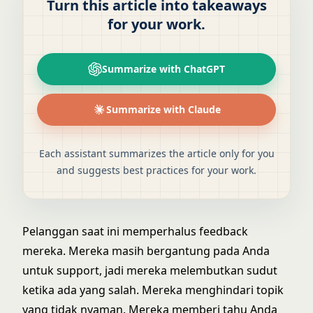
Turn this article into takeaways
for your work.
Summarize with ChatGPT
Summarize with Claude
Each assistant summarizes the article only for you
and suggests best practices for your work.
Pelanggan saat ini memperhalus feedback
mereka. Mereka masih bergantung pada Anda
untuk support, jadi mereka melembutkan sudut
ketika ada yang salah. Mereka menghindari topik
yang tidak nyaman. Mereka memberi tahu Anda