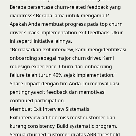
Berapa persentase churn-related feedback yang
diaddress? Berapa lama untuk mengambil?
Apakah Anda membuat progress pada top churn
driver? Track implementation exit feedback. Ukur
ini seperti initiative lainnya.
"Berdasarkan exit interview, kami mengidentifikasi
onboarding sebagai major churn driver. Kami
redesign experience. Churn dari onboarding
failure telah turun 40% sejak implementation."
Share impact dengan tim Anda. Ini memvalidasi
pentingnya exit feedback dan memotivasi
continued participation.
Membuat Exit Interview Sistematis
Exit interview ad hoc miss most customer dan
kurang consistency. Build systematic program.
Semua churned customer di atas ARR threshold