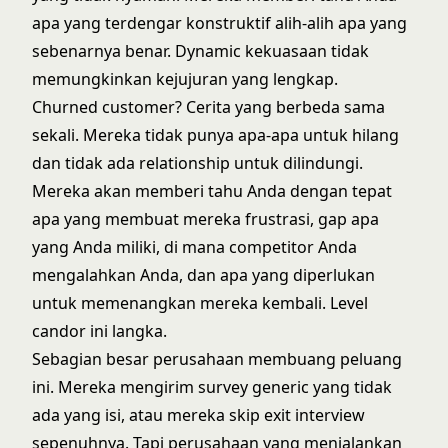
apa yang terdengar konstruktif alih-alih apa yang
sebenarnya benar. Dynamic kekuasaan tidak
memungkinkan kejujuran yang lengkap.
Churned customer? Cerita yang berbeda sama
sekali. Mereka tidak punya apa-apa untuk hilang
dan tidak ada relationship untuk dilindungi.
Mereka akan memberi tahu Anda dengan tepat
apa yang membuat mereka frustrasi, gap apa
yang Anda miliki, di mana competitor Anda
mengalahkan Anda, dan apa yang diperlukan
untuk memenangkan mereka kembali. Level
candor ini langka.
Sebagian besar perusahaan membuang peluang
ini. Mereka mengirim survey generic yang tidak
ada yang isi, atau mereka skip exit interview
sepenuhnya. Tapi perusahaan yang menjalankan