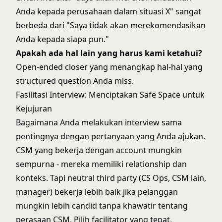
Anda kepada perusahaan dalam situasi X" sangat
berbeda dari "Saya tidak akan merekomendasikan
Anda kepada siapa pun."
Apakah ada hal lain yang harus kami ketahui?
Open-ended closer yang menangkap hal-hal yang
structured question Anda miss.
Fasilitasi Interview: Menciptakan Safe Space untuk
Kejujuran
Bagaimana Anda melakukan interview sama
pentingnya dengan pertanyaan yang Anda ajukan.
CSM yang bekerja dengan account mungkin
sempurna - mereka memiliki relationship dan
konteks. Tapi neutral third party (CS Ops, CSM lain,
manager) bekerja lebih baik jika pelanggan
mungkin lebih candid tanpa khawatir tentang
perasaan CSM. Pilih facilitator yang tepat.