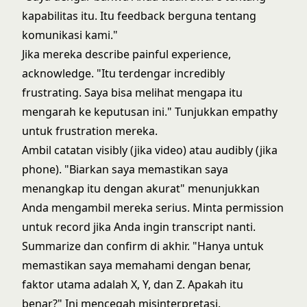
kapabilitas itu. Itu feedback berguna tentang
komunikasi kami."
Jika mereka describe painful experience,
acknowledge. "Itu terdengar incredibly
frustrating. Saya bisa melihat mengapa itu
mengarah ke keputusan ini." Tunjukkan empathy
untuk frustration mereka.
Ambil catatan visibly (jika video) atau audibly (jika
phone). "Biarkan saya memastikan saya
menangkap itu dengan akurat" menunjukkan
Anda mengambil mereka serius. Minta permission
untuk record jika Anda ingin transcript nanti.
Summarize dan confirm di akhir. "Hanya untuk
memastikan saya memahami dengan benar,
faktor utama adalah X, Y, dan Z. Apakah itu
benar?" Ini mencegah misinterpretasi.