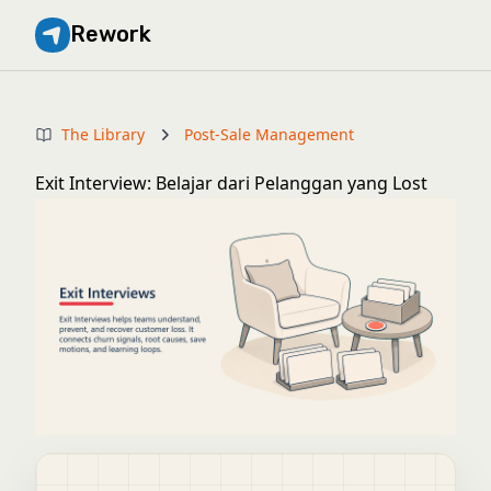
Rework
The Library
Post-Sale Management
Exit Interview: Belajar dari Pelanggan yang Lost