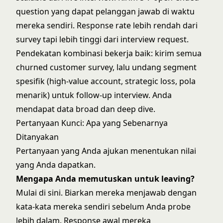
question yang dapat pelanggan jawab di waktu
mereka sendiri. Response rate lebih rendah dari
survey tapi lebih tinggi dari interview request.
Pendekatan kombinasi bekerja baik: kirim semua
churned customer survey, lalu undang segment
spesifik (high-value account, strategic loss, pola
menarik) untuk follow-up interview. Anda
mendapat data broad dan deep dive.
Pertanyaan Kunci: Apa yang Sebenarnya
Ditanyakan
Pertanyaan yang Anda ajukan menentukan nilai
yang Anda dapatkan.
Mengapa Anda memutuskan untuk leaving?
Mulai di sini. Biarkan mereka menjawab dengan
kata-kata mereka sendiri sebelum Anda probe
lebih dalam. Response awal mereka