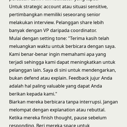
Untuk strategic account atau situasi sensitive,
pertimbangkan memiliki seseorang senior
melakukan interview. Pelanggan share lebih
banyak dengan VP daripada coordinator.
Mulai dengan setting tone: "Terima kasih telah
meluangkan waktu untuk berbicara dengan saya.
Kami benar-benar ingin memahami apa yang
terjadi sehingga kami dapat meningkatkan untuk
pelanggan lain. Saya di sini untuk mendengarkan,
bukan defend atau explain. Feedback jujur Anda
adalah hal paling valuable yang dapat Anda
berikan kepada kami."
Biarkan mereka berbicara tanpa interrupsi. Jangan
melompat dengan explanation atau rebuttal.
Ketika mereka finish thought, pause sebelum
responding. Beri mereka space untuk