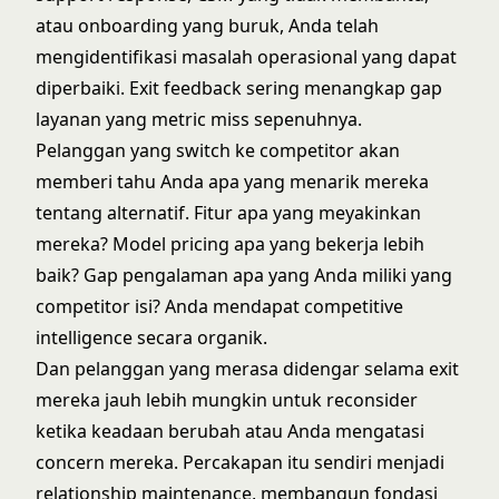
atau onboarding yang buruk, Anda telah
mengidentifikasi masalah operasional yang dapat
diperbaiki. Exit feedback sering menangkap gap
layanan yang metric miss sepenuhnya.
Pelanggan yang switch ke competitor akan
memberi tahu Anda apa yang menarik mereka
tentang alternatif. Fitur apa yang meyakinkan
mereka? Model pricing apa yang bekerja lebih
baik? Gap pengalaman apa yang Anda miliki yang
competitor isi? Anda mendapat competitive
intelligence secara organik.
Dan pelanggan yang merasa didengar selama exit
mereka jauh lebih mungkin untuk reconsider
ketika keadaan berubah atau Anda mengatasi
concern mereka. Percakapan itu sendiri menjadi
relationship maintenance, membangun fondasi