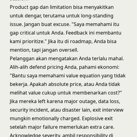
Product gap dan limitation bisa menyakitkan
untuk dengar, terutama untuk long-standing
issue. Jangan buat excuse. "Saya memahami itu
gap critical untuk Anda. Feedback ini membantu
kami prioritize." Jika itu di roadmap, Anda bisa
mention, tapi jangan oversell.
Pelanggan akan mengatakan Anda terlalu mahal.
Alih-alih defend pricing Anda, pahami ekonomi:
"Bantu saya memahami value equation yang tidak
bekerja. Apakah absolute price, atau Anda tidak
melihat value cukup untuk membenarkan cost?"
Jika mereka left karena major outage, data loss,
security incident, atau disaster lain, exit interview
mungkin emotionally charged. Explosive exit
setelah major failure memerlukan extra care.
Acknowledge severity, ambil responsibility di