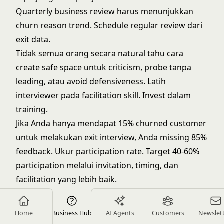
Quarterly business review harus menunjukkan
churn reason trend. Schedule regular review dari
exit data.
Tidak semua orang secara natural tahu cara
create safe space untuk criticism, probe tanpa
leading, atau avoid defensiveness. Latih
interviewer pada facilitation skill. Invest dalam
training.
Jika Anda hanya mendapat 15% churned customer
untuk melakukan exit interview, Anda missing 85%
feedback. Ukur participation rate. Target 40-60%
participation melalui invitation, timing, dan
facilitation yang lebih baik.
Exit Interview sebagai Kultur
Perusahaan yang benar-benar menggunakan exit
Home
Business Hub
AI Agents
Customers
Newslet
interview well? Mereka tidak treat seperti kotak