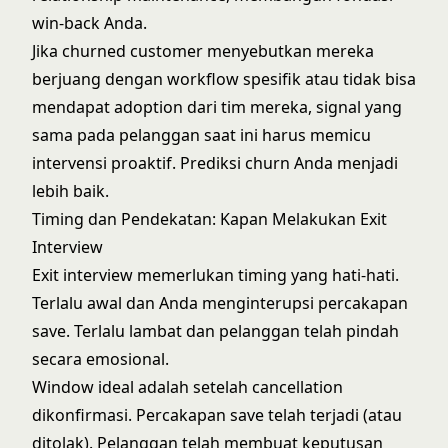
win-back Anda.
Jika churned customer menyebutkan mereka
berjuang dengan workflow spesifik atau tidak bisa
mendapat adoption dari tim mereka, signal yang
sama pada pelanggan saat ini harus memicu
intervensi proaktif. Prediksi churn Anda menjadi
lebih baik.
Timing dan Pendekatan: Kapan Melakukan Exit
Interview
Exit interview memerlukan timing yang hati-hati.
Terlalu awal dan Anda menginterupsi percakapan
save. Terlalu lambat dan pelanggan telah pindah
secara emosional.
Window ideal adalah setelah cancellation
dikonfirmasi. Percakapan save telah terjadi (atau
ditolak). Pelanggan telah membuat keputusan