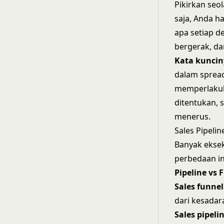
Pikirkan seo
saja, Anda h
apa setiap de
bergerak, da
Kata kuncin
dalam spread
memperlakuk
ditentukan, 
menerus.
Sales Pipelin
Banyak ekse
perbedaan in
Pipeline vs 
Sales funnel
dari kesadar
Sales pipeli