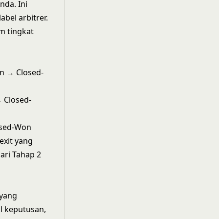
da. Ini
abel arbitrer.
m tingkat
on → Closed-
 Closed-
osed-Won
 exit yang
ari Tahap 2
 yang
l keputusan,