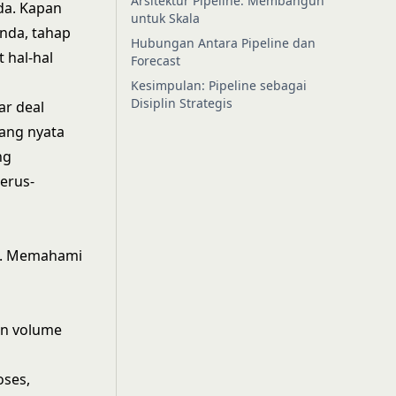
Arsitektur Pipeline: Membangun
da. Kapan
untuk Skala
Anda, tahap
Hubungan Antara Pipeline dan
 hal-hal
Forecast
Kesimpulan: Pipeline sebagai
Disiplin Strategis
ar deal
yang nyata
ng
terus-
it. Memahami
n volume
oses,