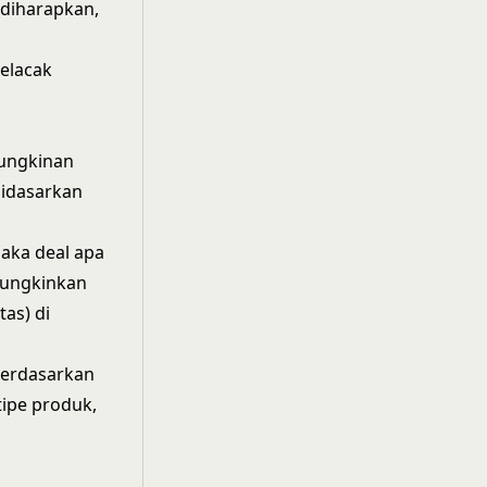
 diharapkan,
elacak
mungkinan
 didasarkan
maka deal apa
emungkinkan
tas) di
berdasarkan
tipe produk,