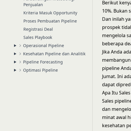
Berikut keny
Penjualan
10%. Bukan se
Kriteria Masuk Opportunity
Dan inilah y
Proses Pembuatan Pipeline
prospek tida
Registrasi Deal
mengelola s
Sales Playbook
beberapa dea
Operasional Pipeline
Jika Anda ad
Kesehatan Pipeline dan Analitik
membangun p
Pipeline Forecasting
pipeline And
Optimasi Pipeline
Jumat. Ini a
dapat dipred
Apa Itu Sales
Sales pipeli
dan mengelo
minat awal h
kesehatan pe