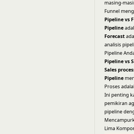
masing-masin
Funnel mengu
Pipeline vs 
Pipeline
adal
Forecast
ada
analisis pipel
Pipeline And
Pipeline vs 
Sales proces
Pipeline
menu
Proses adala
Ini penting 
pemikiran a
pipeline den
Mencampurkan
Lima Kompone