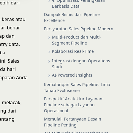
4. Optimisasi: Peningkatan
ebih dari
Berbasis Data
Dampak Bisnis dari Pipeline
 keras atau
Excellence
nar-benar
Persyaratan Sales Pipeline Modern
ap dan
Multi-Product dan Multi-
Segment Pipeline
try data.
Kolaborasi Real-Time
oba
i. Sales
Integrasi dengan Operations
Stack
da hari
AI-Powered Insights
dapatan Anda
Kematangan Sales Pipeline: Lima
Tahap Evolusioner
Perspektif Arsitektur Layanan:
, melacak,
Pipeline sebagai Layanan
ng dari
Operasional
tentang
Memulai: Pertanyaan Desain
Pipeline Penting