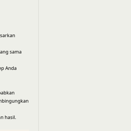
asarkan
 yang sama
rep Anda
ebabkan
embingungkan
 hasil.