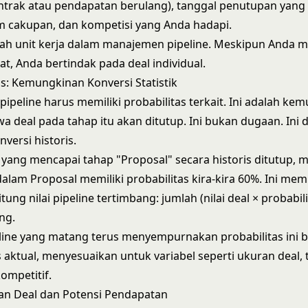
kontrak atau pendapatan berulang), tanggal penutupan yang
 cakupan, dan kompetisi yang Anda hadapi.
ah unit kerja dalam manajemen pipeline. Meskipun Anda m
at, Anda bertindak pada deal individual.
as: Kemungkinan Konversi Statistik
pipeline harus memiliki probabilitas terkait. Ini adalah ke
wa deal pada tahap itu akan ditutup. Ini bukan dugaan. Ini
versi historis.
l yang mencapai tahap "Proposal" secara historis ditutup, 
 dalam Proposal memiliki probabilitas kira-kira 60%. Ini m
ng nilai pipeline tertimbang: jumlah (nilai deal × probabili
ng.
line yang matang terus menyempurnakan probabilitas ini 
s aktual, menyesuaikan untuk variabel seperti ukuran deal, 
kompetitif.
uran Deal dan Potensi Pendapatan