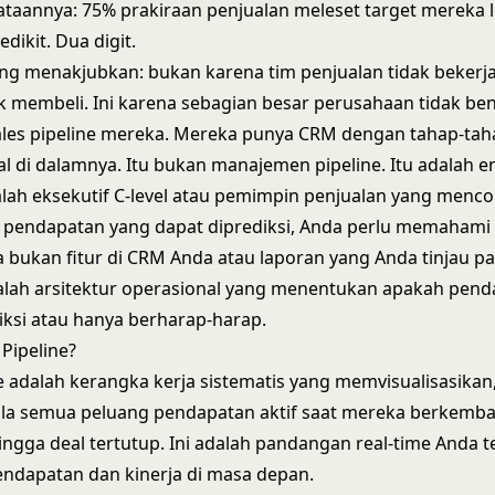
ataannya: 75% prakiraan penjualan meleset target mereka l
dikit. Dua digit.
ang menakjubkan: bukan karena tim penjualan tidak bekerja
k membeli. Ini karena sebagian besar perusahaan tidak be
ales pipeline mereka. Mereka punya CRM dengan tahap-tah
l di dalamnya. Itu bukan manajemen pipeline. Itu adalah en
alah eksekutif C-level atau pemimpin penjualan yang menc
endapatan yang dapat diprediksi, Anda perlu memahami in
a bukan fitur di CRM Anda atau laporan yang Anda tinjau pa
dalah arsitektur operasional yang menentukan apakah pen
iksi atau hanya berharap-harap.
 Pipeline?
ne adalah kerangka kerja sistematis yang memvisualisasikan
la semua peluang pendapatan aktif saat mereka berkemba
ingga deal tertutup. Ini adalah pandangan real-time Anda 
ndapatan dan kinerja di masa depan.