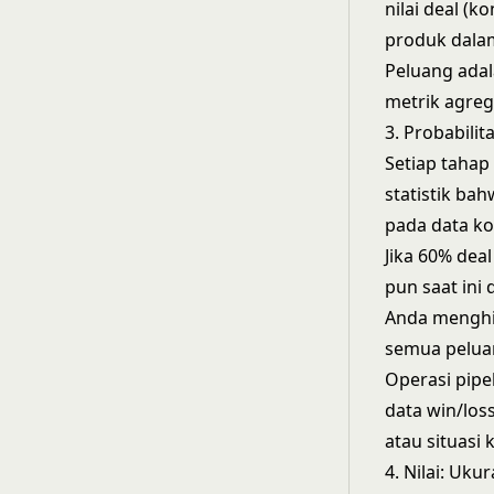
nilai deal (
produk dalam
Peluang adal
metrik agreg
3. Probabilit
Setiap tahap 
statistik bah
pada data kon
Jika 60% dea
pun saat ini
Anda menghitu
semua pelua
Operasi pipe
data win/los
atau situasi 
4. Nilai: Uk