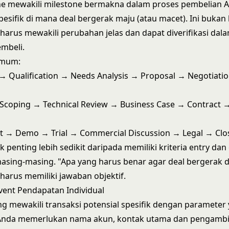
ne mewakili milestone bermakna dalam proses pembelian An
spesifik di mana deal bergerak maju (atau macet). Ini bukan l
 harus mewakili perubahan jelas dan dapat diverifikasi dala
mbeli.
umum:
→ Qualification → Needs Analysis → Proposal → Negotiati
Scoping → Technical Review → Business Case → Contract →
act → Demo → Trial → Commercial Discussion → Legal → Cl
k penting lebih sedikit daripada memiliki kriteria entry dan
masing-masing. "Apa yang harus benar agar deal bergerak d
 harus memiliki jawaban objektif.
Event Pendapatan Individual
ng mewakili transaksi potensial spesifik dengan parameter
 Anda memerlukan nama akun, kontak utama dan pengambi