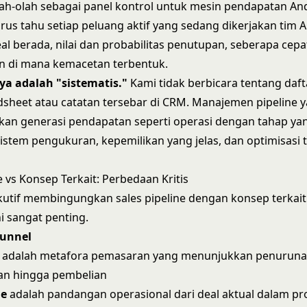
lah-olah sebagai panel kontrol untuk mesin pendapatan An
arus tahu setiap peluang aktif yang sedang dikerjakan tim 
al berada, nilai dan probabilitas penutupan, seberapa cepat
n di mana kemacetan terbentuk.
ya adalah "sistematis."
Kami tidak berbicara tentang daft
sheet atau catatan tersebar di CRM. Manajemen pipeline 
an generasi pendapatan seperti operasi dengan tahap ya
sistem pengukuran, kepemilikan yang jelas, dan optimisasi 
e vs Konsep Terkait: Perbedaan Kritis
kutif membingungkan sales pipeline dengan konsep terka
i sangat penting.
Funnel
adalah metafora pemasaran yang menunjukkan penuruna
an hingga pembelian
ne
adalah pandangan operasional dari deal aktual dalam pr