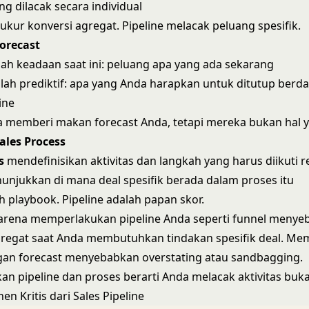
g dilacak secara individual
kur konversi agregat. Pipeline melacak peluang spesifik.
Forecast
ah keadaan saat ini: peluang apa yang ada sekarang
lah prediktif: apa yang Anda harapkan untuk ditutup berd
ine
a memberi makan forecast Anda, tetapi mereka bukan hal
Sales Process
s
mendefinisikan aktivitas dan langkah yang harus diikuti 
njukkan di mana deal spesifik berada dalam proses itu
h playbook. Pipeline adalah papan skor.
karena memperlakukan pipeline Anda seperti funnel meny
gregat saat Anda membutuhkan tindakan spesifik deal. M
gan forecast menyebabkan overstating atau sandbagging.
 pipeline dan proses berarti Anda melacak aktivitas bukan
n Kritis dari Sales Pipeline