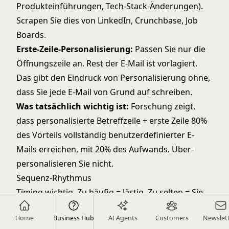
Produkteinführungen, Tech-Stack-Änderungen).
Scrapen Sie dies von LinkedIn, Crunchbase, Job
Boards.
Erste-Zeile-Personalisierung:
Passen Sie nur die
Öffnungszeile an. Rest der E-Mail ist vorlagiert.
Das gibt den Eindruck von Personalisierung ohne,
dass Sie jede E-Mail von Grund auf schreiben.
Was tatsächlich wichtig ist:
Forschung zeigt,
dass personalisierte Betreffzeile + erste Zeile 80%
des Vorteils vollständig benutzerdefinierter E-
Mails erreichen, mit 20% des Aufwands. Über-
personalisieren Sie nicht.
Sequenz-Rhythmus
Timing wichtig. Zu häufig = lästig. Zu selten = Sie
vergessen.
Home
Business Hub
AI Agents
Customers
Newslet
Optimaler Rhythmus: