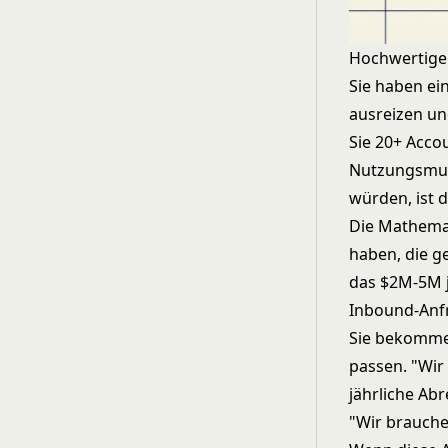
Hochwertige 
Sie haben ei
ausreizen un
Sie 20+ Acco
Nutzungsmust
würden, ist d
Die Mathemat
haben, die g
das $2M-5M jä
Inbound-Anf
Sie bekommen
passen. "Wir
jährliche Ab
"Wir brauch