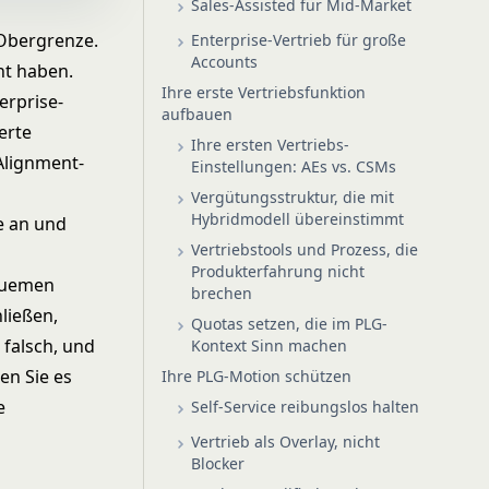
Sales-Assisted für Mid-Market
 Obergrenze.
Enterprise-Vertrieb für große
Accounts
cht haben.
Ihre erste Vertriebsfunktion
erprise-
aufbauen
erte
Ihre ersten Vertriebs-
Alignment-
Einstellungen: AEs vs. CSMs
Vergütungsstruktur, die mit
Hybridmodell übereinstimmt
e an und
Vertriebstools und Prozess, die
Produkterfahrung nicht
quemen
brechen
ließen,
Quotas setzen, die im PLG-
 falsch, und
Kontext Sinn machen
en Sie es
Ihre PLG-Motion schützen
e
Self-Service reibungslos halten
Vertrieb als Overlay, nicht
Blocker