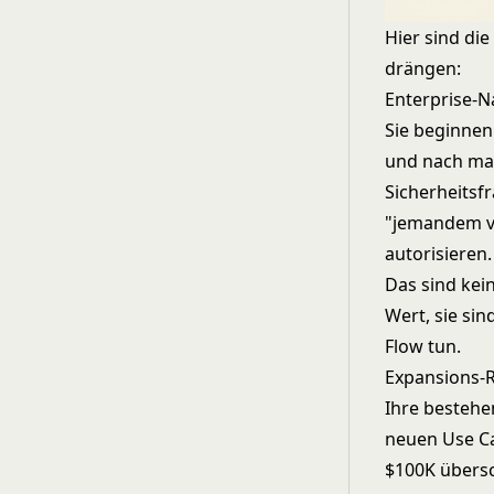
Hier sind di
drängen:
Enterprise-N
Sie beginnen
und nach maß
Sicherheitsf
"jemandem vo
autorisieren.
Das sind kein
Wert, sie sin
Flow tun.
Expansions-R
Ihre bestehe
neuen Use C
$100K übersc