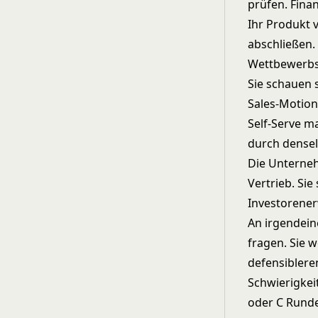
prüfen. Fina
Ihr Produkt 
abschließen.
Wettbewerbs
Sie schauen 
Sales-Motion
Self-Serve m
durch densel
Die Unterneh
Vertrieb. Sie
Investorene
An irgendein
fragen. Sie 
defensiblere
Schwierigkeit
oder C Runde