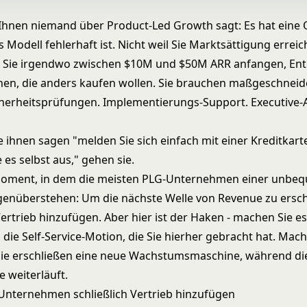
s Ihnen niemand über
Product-Led Growth
sagt: Es hat eine
s Modell fehlerhaft ist. Nicht weil Sie Marktsättigung errei
 Sie irgendwo zwischen $10M und $50M ARR anfangen, Ent
hen, die anders kaufen wollen. Sie brauchen maßgeschneid
cherheitsprüfungen. Implementierungs-Support. Executive-
 ihnen sagen "melden Sie sich einfach mit einer Kreditkart
 es selbst aus," gehen sie.
 Moment, in dem die meisten PLG-Unternehmen einer unbe
enüberstehen: Um die nächste Welle von Revenue zu ersch
ertrieb hinzufügen. Aber hier ist der Haken - machen Sie es
 die Self-Service-Motion, die Sie hierher gebracht hat. Mach
 Sie erschließen eine neue Wachstumsmaschine, während di
e weiterläuft.
nternehmen schließlich Vertrieb hinzufügen