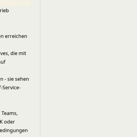
rieb
en erreichen
es, die mit
auf
n - sie sehen
-Service-
n Teams,
K oder
 Bedingungen