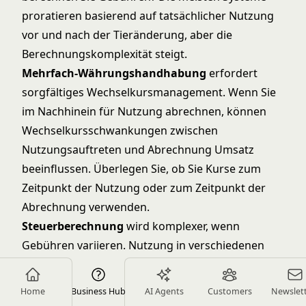
proratieren basierend auf tatsächlicher Nutzung
vor und nach der Tieränderung, aber die
Berechnungskomplexität steigt.
Mehrfach-Währungshandhabung
erfordert
sorgfältiges Wechselkursmanagement. Wenn Sie
im Nachhinein für Nutzung abrechnen, können
Wechselkursschwankungen zwischen
Nutzungsauftreten und Abrechnung Umsatz
beeinflussen. Überlegen Sie, ob Sie Kurse zum
Zeitpunkt der Nutzung oder zum Zeitpunkt der
Abrechnung verwenden.
Steuerberechnung
wird komplexer, wenn
Gebühren variieren. Nutzung in verschiedenen
Rechtsgebieten könnte unterschiedlichen
Steuersätzen unterliegen. Ihr Abrechnungssystem
Home
Business Hub
AI Agents
Customers
Newslet
muss diese Variationen korrekt handhaben.