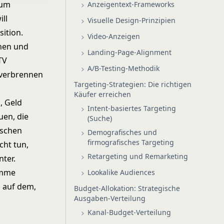
tum
Anzeigentext-Frameworks
ll
Visuelle Design-Prinzipien
ition.
Video-Anzeigen
gnen und
Landing-Page-Alignment
TV
A/B-Testing-Methodik
t verbrennen
Targeting-Strategien: Die richtigen
Käufer erreichen
, Geld
Intent-basiertes Targeting
en, die
(Suche)
ischen
Demografisches und
firmografisches Targeting
cht tun,
Retargeting und Remarketing
nter.
ramme
Lookalike Audiences
d auf dem,
Budget-Allokation: Strategische
Ausgaben-Verteilung
Kanal-Budget-Verteilung