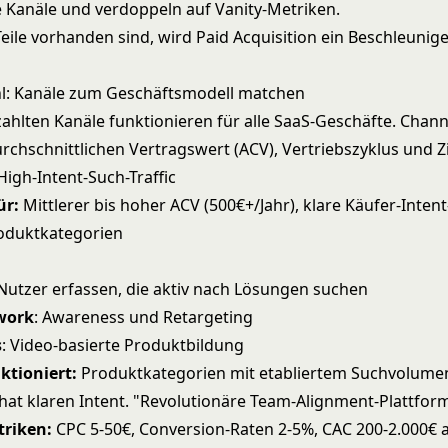
le Kanäle und verdoppeln auf Vanity-Metriken.
ile vorhanden sind, wird Paid Acquisition ein Beschleuniger
l: Kanäle zum Geschäftsmodell matchen
zahlten Kanäle funktionieren für alle SaaS-Geschäfte. Chann
rchschnittlichen Vertragswert (ACV), Vertriebszyklus und Z
High-Intent-Such-Traffic
ür:
Mittlerer bis hoher ACV (500€+/Jahr), klare Käufer-Inten
roduktkategorien
 Nutzer erfassen, die aktiv nach Lösungen suchen
work
: Awareness und Retargeting
s
: Video-basierte Produktbildung
ktioniert:
Produktkategorien mit etabliertem Suchvolume
hat klaren Intent. "Revolutionäre Team-Alignment-Plattform
triken:
CPC 5-50€, Conversion-Raten 2-5%, CAC 200-2.000€