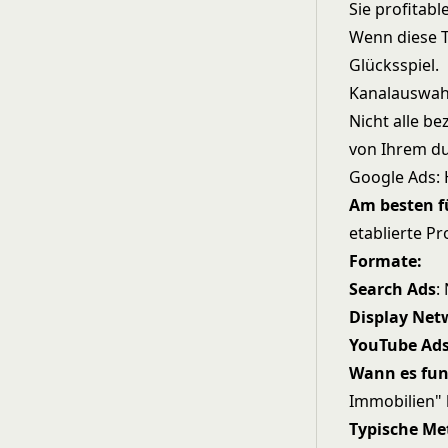
Sie profitab
Wenn diese Te
Glücksspiel.
Kanalauswah
Nicht alle be
von Ihrem du
Google Ads: 
Am besten f
etablierte P
Formate:
Search Ads
:
Display Net
YouTube Ad
Wann es fun
Immobilien" 
Typische Me