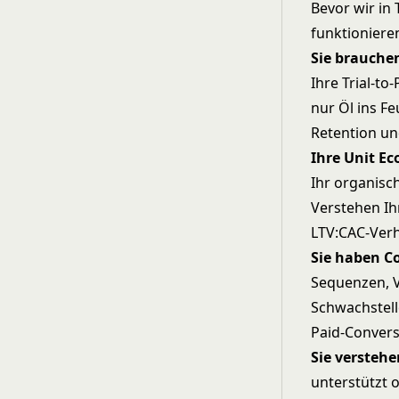
Bevor wir in
funktioniere
Sie brauchen
Ihre Trial-to
nur Öl ins Fe
Retention un
Ihre Unit E
Ihr organisc
Verstehen I
LTV:CAC-Verhä
Sie haben C
Sequenzen, V
Schwachstell
Paid-Conver
Sie verstehe
unterstützt o