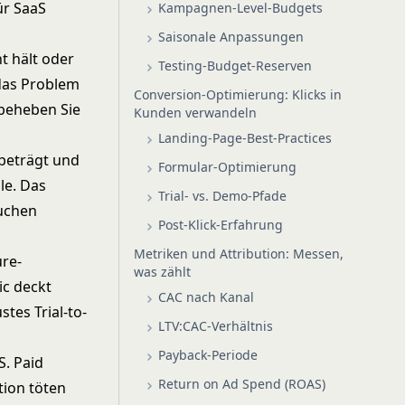
ür SaaS
Kampagnen-Level-Budgets
Saisonale Anpassungen
t hält oder
Testing-Budget-Reserven
 das Problem
Conversion-Optimierung: Klicks in
beheben Sie
Kunden verwandeln
Landing-Page-Best-Practices
beträgt und
Formular-Optimierung
le. Das
Trial- vs. Demo-Pfade
auchen
Post-Klick-Erfahrung
Metriken und Attribution: Messen,
re-
was zählt
ic deckt
CAC nach Kanal
ustes
Trial-to-
LTV:CAC-Verhältnis
Payback-Periode
S. Paid
Return on Ad Spend (ROAS)
tion töten