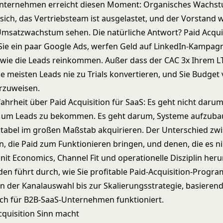
Unternehmen erreicht diesen Moment: Organisches Wachs
ich, das Vertriebsteam ist ausgelastet, und der Vorstand wi
Umsatzwachstum sehen. Die natürliche Antwort? Paid Acquis
 Sie ein paar Google Ads, werfen Geld auf LinkedIn-Kampa
wie die Leads reinkommen. Außer dass der CAC 3x Ihrem L
die meisten Leads nie zu Trials konvertieren, und Sie Budge
orzuweisen.
Wahrheit über Paid Acquisition für SaaS: Es geht nicht darum
 um Leads zu bekommen. Es geht darum, Systeme aufzubau
tabel im großen Maßstab akquirieren. Der Unterschied zw
 die Paid zum Funktionieren bringen, und denen, die es ni
it Economics, Channel Fit und operationelle Disziplin heru
aden führt durch, wie Sie profitable Paid-Acquisition-Prog
n der Kanalauswahl bis zur Skalierungsstrategie, basieren
ich für B2B-SaaS-Unternehmen funktioniert.
quisition Sinn macht