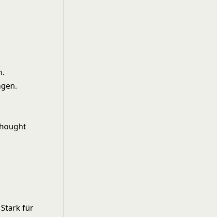
h.
ngen.
Thought
 Stark für