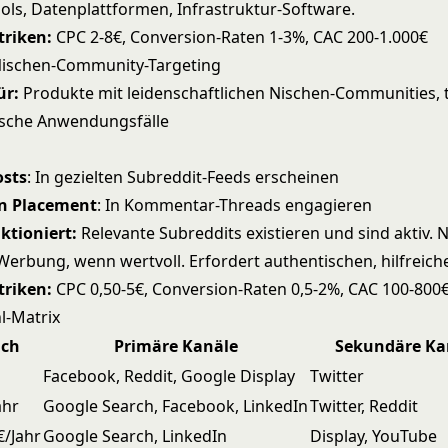
ols, Datenplattformen, Infrastruktur-Software.
triken:
CPC 2-8€, Conversion-Raten 1-3%, CAC 200-1.000€
Nischen-Community-Targeting
ür:
Produkte mit leidenschaftlichen Nischen-Communities, 
fische Anwendungsfälle
osts
: In gezielten Subreddit-Feeds erscheinen
n Placement
: In Kommentar-Threads engagieren
ktioniert:
Relevante Subreddits existieren und sind aktiv. 
Werbung, wenn wertvoll. Erfordert authentischen, hilfreich
triken:
CPC 0,50-5€, Conversion-Raten 0,5-2%, CAC 100-800
l-Matrix
ich
Primäre Kanäle
Sekundäre Ka
Facebook, Reddit, Google Display
Twitter
ahr
Google Search, Facebook, LinkedIn
Twitter, Reddit
€/Jahr
Google Search, LinkedIn
Display, YouTube