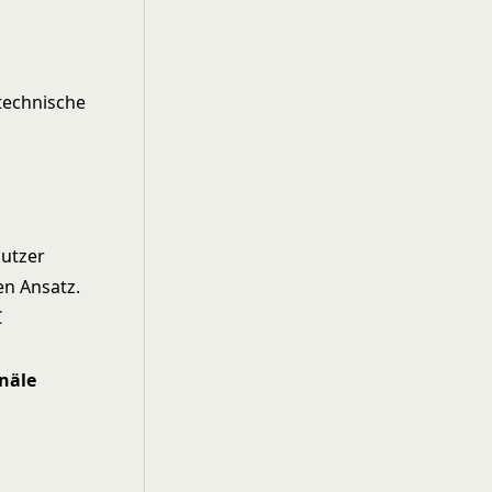
technische
Nutzer
en Ansatz.
€
näle