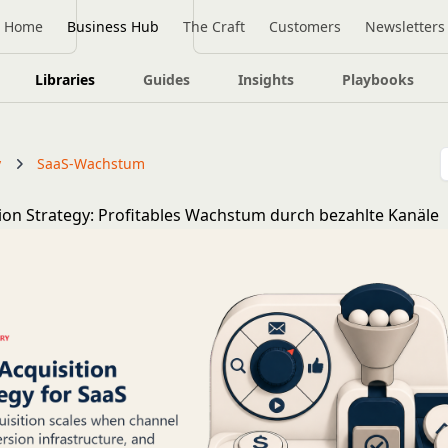
Home
Business Hub
The Craft
Customers
Newsletters
Libraries
Guides
Insights
Playbooks
y
SaaS-Wachstum
tion Strategy: Profitables Wachstum durch bezahlte Kanäle