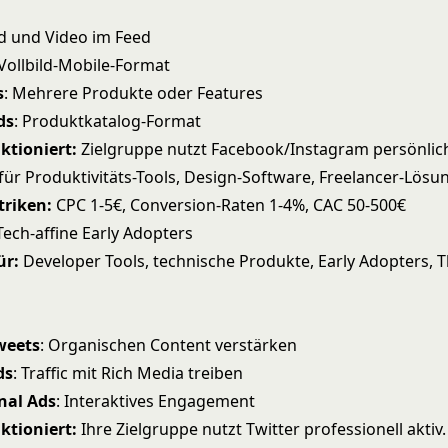
ild und Video im Feed
 Vollbild-Mobile-Format
s
: Mehrere Produkte oder Features
ds
: Produktkatalog-Format
ktioniert:
Zielgruppe nutzt Facebook/Instagram persönlic
 für Produktivitäts-Tools, Design-Software, Freelancer-Lösu
triken:
CPC 1-5€, Conversion-Raten 1-4%, CAC 50-500€
Tech-affine Early Adopters
ür:
Developer Tools, technische Produkte, Early Adopters, 
weets
: Organischen Content verstärken
ds
: Traffic mit Rich Media treiben
nal Ads
: Interaktives Engagement
ktioniert:
Ihre Zielgruppe nutzt Twitter professionell aktiv.