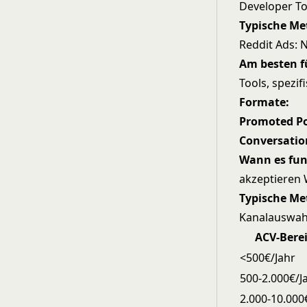
Developer To
Typische Me
Reddit Ads: 
Am besten f
Tools, spezi
Formate:
Promoted P
Conversatio
Wann es fun
akzeptieren 
Typische Me
Kanalauswah
ACV-Bere
<500€/Jahr
500-2.000€/J
2.000-10.000