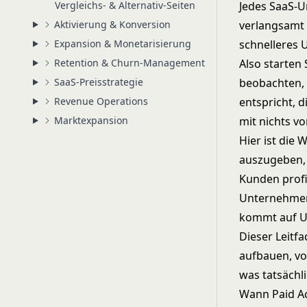
Vergleichs- & Alternativ-Seiten
Jedes SaaS-
Aktivierung & Konversion
verlangsamt s
Expansion & Monetarisierung
schnelleres 
Retention & Churn-Management
Also starten
SaaS-Preisstrategie
beobachten, 
Revenue Operations
entspricht, 
Marktexpansion
mit nichts v
Hier ist die 
auszugeben,
Kunden profi
Unternehmen,
kommt auf Un
Dieser Leitf
aufbauen, vo
was tatsächl
Wann Paid Ac