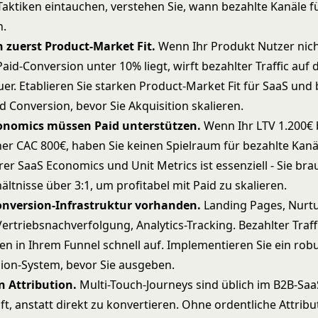
 Taktiken eintauchen, verstehen Sie, wann bezahlte Kanäle f
n.
 zuerst Product-Market Fit.
Wenn Ihr Produkt Nutzer nich
-Paid-Conversion unter 10% liegt, wirft bezahlter Traffic auf
uer. Etablieren Sie starken
Product-Market Fit für SaaS
und 
d Conversion, bevor Sie Akquisition skalieren.
conomics müssen Paid unterstützen.
Wenn Ihr LTV 1.200€ 
her CAC 800€, haben Sie keinen Spielraum für bezahlte Kanä
hrer
SaaS Economics und Unit Metrics
ist essenziell - Sie br
ltnisse über 3:1, um profitabel mit Paid zu skalieren.
onversion-Infrastruktur vorhanden.
Landing Pages, Nurtu
ertriebsnachverfolgung, Analytics-Tracking. Bezahlter Traff
en in Ihrem Funnel schnell auf. Implementieren Sie ein rob
sion
-System, bevor Sie ausgeben.
n Attribution.
Multi-Touch-Journeys sind üblich im B2B-Saa
ft, anstatt direkt zu konvertieren. Ohne ordentliche Attribu