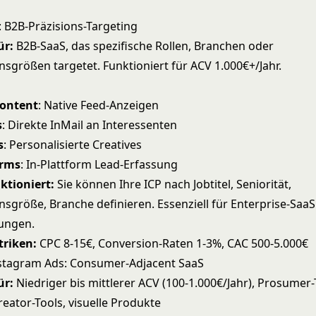
: B2B-Präzisions-Targeting
ür:
B2B-SaaS, das spezifische Rollen, Branchen oder
größen targetet. Funktioniert für ACV 1.000€+/Jahr.
Content
: Native Feed-Anzeigen
s
: Direkte InMail an Interessenten
s
: Personalisierte Creatives
orms
: In-Plattform Lead-Erfassung
ktioniert:
Sie können Ihre ICP nach Jobtitel, Seniorität,
größe, Branche definieren. Essenziell für Enterprise-Saa
sungen.
triken:
CPC 8-15€, Conversion-Raten 1-3%, CAC 500-5.000€
stagram Ads: Consumer-Adjacent SaaS
ür:
Niedriger bis mittlerer ACV (100-1.000€/Jahr), Prosumer-
reator-Tools, visuelle Produkte