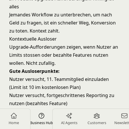
alles
Jemandes Workflow zu unterbrechen, um nach
Geld zu fragen, ist ein schneller Weg, Konversion
zu toten. Kontext zahlt.
Kontextuelle Ausloser
Upgrade-Aufforderungen zeigen, wenn Nutzer an
Limits stossen oder bezahlte Features nutzen
wollen. Nicht zufallig.
Gute Ausloserpunkte:
Nutzer versucht, 11. Teammitglied einzuladen
(Limit ist 10 im kostenlosen Plan)
Nutzer versucht, fortgeschrittenes Reporting zu
nutzen (bezahltes Feature)
Nutzer exportiert Daten (bezahltes Feature)
Nutzer erreicht Speicherlimit
Home
Business Hub
AI Agents
Customers
Newslet
Nutzer versucht, auf Integration zuzugreifen