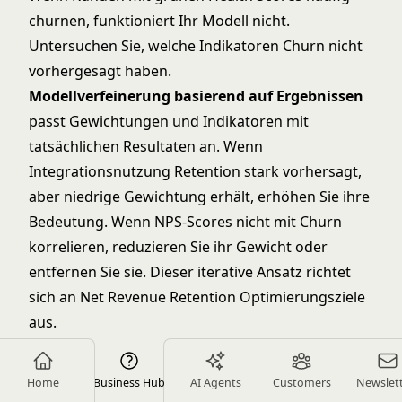
churnen, funktioniert Ihr Modell nicht.
Untersuchen Sie, welche Indikatoren Churn nicht
vorhergesagt haben.
Modellverfeinerung basierend auf Ergebnissen
passt Gewichtungen und Indikatoren mit
tatsächlichen Resultaten an. Wenn
Integrationsnutzung Retention stark vorhersagt,
aber niedrige Gewichtung erhält, erhöhen Sie ihre
Bedeutung. Wenn NPS-Scores nicht mit Churn
korrelieren, reduzieren Sie ihr Gewicht oder
entfernen Sie sie. Dieser iterative Ansatz richtet
sich an
Net Revenue Retention
Optimierungsziele
aus.
Indikator-Hinzufügung/-Entfernung
entwickelt
Modelle, wenn Sie neue prädiktive Signale
Home
Business Hub
AI Agents
Customers
Newslet
entdecken. Fügen Sie Indikatoren hinzu, die