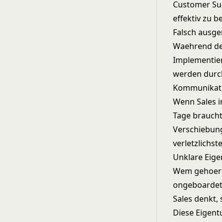
Customer Suc
effektiv zu b
Falsch ausge
Waehrend de
Implementier
werden durc
Kommunikati
Wenn Sales i
Tage braucht
Verschiebung
verletzlichst
Unklare Eig
Wem gehoert 
ongeboardet 
Sales denkt, 
Diese Eigent