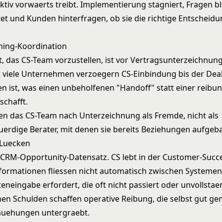
tiv vorwaerts treibt. Implementierung stagniert, Fragen b
t und Kunden hinterfragen, ob sie die richtige Entscheidu
ming-Koordination
t, das CS-Team vorzustellen, ist vor Vertragsunterzeichnung
 viele Unternehmen verzoegern CS-Einbindung bis der Dea
n ist, was einen unbeholfenen "Handoff" statt einer reibu
schafft.
en das CS-Team nach Unterzeichnung als Fremde, nicht als
erdige Berater, mit denen sie bereits Beziehungen aufgeb
-Luecken
m CRM-Opportunity-Datensatz. CS lebt in der Customer-Succ
nformationen fliessen nicht automatisch zwischen Systemen
neingabe erfordert, die oft nicht passiert oder unvollstaen
hen Schulden schaffen operative Reibung, die selbst gut ge
uehungen untergraebt.