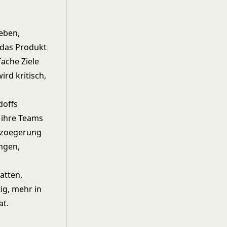
leben,
 das Produkt
fache Ziele
ird kritisch,
doffs
 ihre Teams
erzoegerung
ungen,
hatten,
ig, mehr in
at.