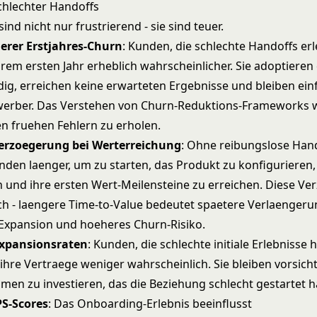
chlechter Handoffs
sind nicht nur frustrierend - sie sind teuer.
erer Erstjahres-Churn
: Kunden, die schlechte Handoffs er
hrem ersten Jahr erheblich wahrscheinlicher. Sie adoptieren
ndig, erreichen keine erwarteten Ergebnisse und bleiben ein
werber. Das Verstehen von
Churn-Reduktions-Frameworks
w
n fruehen Fehlern zu erholen.
Verzoegerung bei Werterreichung
: Ohne reibungslose Han
den laenger, um zu starten, das Produkt zu konfigurieren,
und ihre ersten Wert-Meilensteine zu erreichen. Diese V
ich - laengere Time-to-Value bedeutet spaetere Verlaenger
Expansion und hoeheres Churn-Risiko.
Expansionsraten
: Kunden, die schlechte initiale Erlebnisse 
ihre Vertraege weniger wahrscheinlich. Sie bleiben vorsicht
men zu investieren, das die Beziehung schlecht gestartet h
S-Scores
: Das Onboarding-Erlebnis beeinflusst