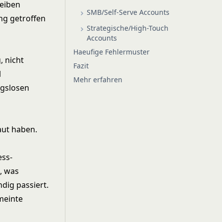
leiben
SMB/Self-Serve Accounts
ng getroffen
Strategische/High-Touch
Accounts
Haeufige Fehlermuster
, nicht
Fazit
l
Mehr erfahren
ngslosen
aut haben.
ess-
, was
dig passiert.
meinte