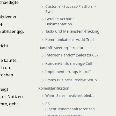
chaedigte
Customer-Success-Plattform-
Sync
aktiver zu
Geteilte Account-
he
Dokumentation
n abhaengig.
Task- und Meilenstein-Tracking
Kommunikations-Audit-Trail
icht.
Handoff-Meeting-Struktur
Interner Handoff (Sales zu CS)
e kaufte,
Kunden-Einfuehrungs-Call
ich um
Implementierungs-Kickoff
prochen
Erstes Business Review Setup
Rollenklarifikation
zeigt
Wann Sales involviert bleibt
t es Notizen
rmte, geht
CS-
Eigentuemerschaftsgrenzen