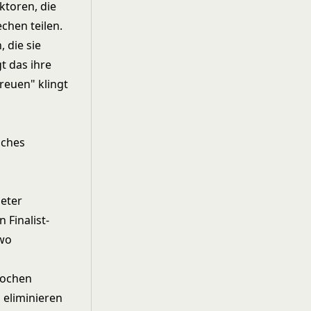
ktoren, die
chen teilen.
 die sie
t das ihre
reuen" klingt
sches
aeter
 Finalist-
 wo
rochen
 eliminieren