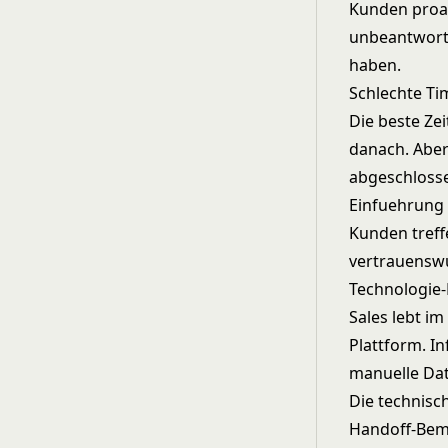
Kunden proak
unbeantworte
haben.
Schlechte Ti
Die beste Zei
danach. Aber
abgeschlosse
Einfuehrung 
Kunden treff
vertrauenswu
Technologie
Sales lebt i
Plattform. I
manuelle Date
Die technisc
Handoff-Bem