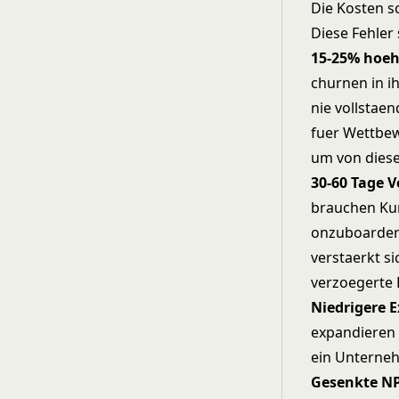
Die Kosten s
Diese Fehler 
15-25% hoeh
churnen in i
nie vollstae
fuer Wettbe
um von diese
30-60 Tage 
brauchen Kun
onzuboarden 
verstaerkt s
verzoegerte 
Niedrigere 
expandieren 
ein Unterneh
Gesenkte NP