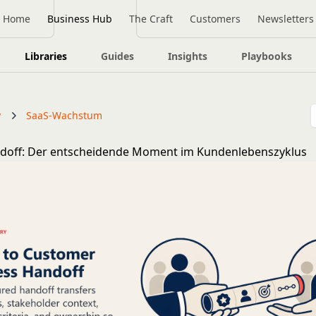
Home
Business Hub
The Craft
Customers
Newsletters
Libraries
Guides
Insights
Playbooks
y
SaaS-Wachstum
ndoff: Der entscheidende Moment im Kundenlebenszyklus