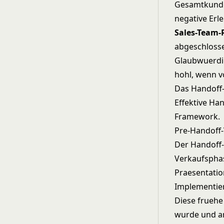
Gesamtkunden
negative Erl
Sales-Team-
abgeschlosse
Glaubwuerdig
hohl, wenn v
Das Handoff
Effektive Han
Framework.
Pre-Handoff
Der Handoff-
Verkaufsphas
Praesentatio
Implementie
Diese fruehe
wurde und an