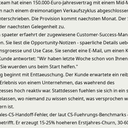
steam hat einen 150.000-Euro-Jahresvertrag mit einem Mid-
 nach einem dreimonatigen Verkaufszyklus abgeschlossen
unterschrieben. Die Provision kommt naechsten Monat. Der 
der naechsten Gelegenheit zu.
 spaeter erfaehrt der zugewiesene Customer-Success-Ma
 Sie liest die Opportunity-Notizen - spaerliche Details ueb
groesse und Use Case. Sie sendet eine E-Mail, um einen Ki
Kunde antwortet: "Wir haben letzte Woche schon von Ihnen
 Sie wuerden uns beim Start helfen."
g beginnt mit Enttaeuschung. Der Kunde erwartete ein rei
Erlebnis von einem Unternehmen, das waehrend des
esses hoch reaktiv war. Stattdessen fuehlen sie sich in ein
gelassen, wo niemand zu wissen scheint, was versprochen 
ern ist.
Sales-CS-Handoff-Fehler, der laut CS-Fuehrungs-Benchmarks
trifft. Er erzeugt 15-25% hoeheren Erstjahres-Churn, 30-6