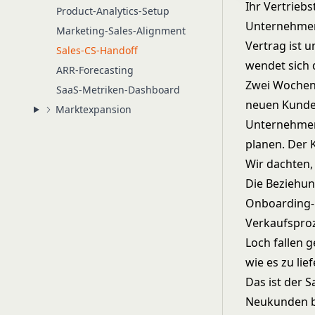
Ihr Vertrieb
Product-Analytics-Setup
Unternehmen
Marketing-Sales-Alignment
Vertrag ist 
Sales-CS-Handoff
wendet sich 
ARR-Forecasting
Zwei Wochen
SaaS-Metriken-Dashboard
neuen Kunden.
Marktexpansion
Unternehmens
planen. Der 
Wir dachten,
Die Beziehun
Onboarding-
Verkaufsproz
Loch fallen 
wie es zu lief
Das ist der 
Neukunden be