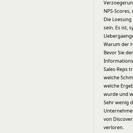
Verzoegerung
NPS-Scores, 
Die Loesung i
sein. Es ist
Uebergaenge 
Warum der H
Bevor Sie de
Information
Sales-Reps t
welche Schme
welche Erge
wurde und w
Sehr wenig d
Unternehmens
von Discover
verloren.