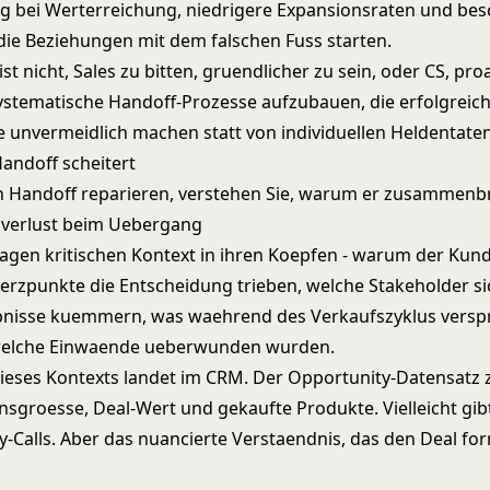
 bei Werterreichung, niedrigere Expansionsraten und bes
die Beziehungen mit dem falschen Fuss starten.
st nicht, Sales zu bitten, gruendlicher zu sein, oder CS, pro
, systematische Handoff-Prozesse aufzubauen, die erfolgreic
unvermeidlich machen statt von individuellen Heldentate
andoff scheitert
n Handoff reparieren, verstehen Sie, warum er zusammenbr
sverlust beim Uebergang
ragen kritischen Kontext in ihren Koepfen - warum der Kund
rzpunkte die Entscheidung trieben, welche Stakeholder s
bnisse kuemmern, was waehrend des Verkaufszyklus vers
elche Einwaende ueberwunden wurden.
ieses Kontexts landet im CRM. Der Opportunity-Datensatz 
groesse, Deal-Wert und gekaufte Produkte. Vielleicht gib
y-Calls. Aber das nuancierte Verstaendnis, das den Deal fo