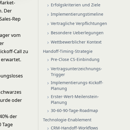
Market-
Erfolgskriterien und Ziele
. Der
Implementierungstimeline
Sales-Rep
Vertragliche Verpflichtungen
Besondere Ueberlegungen
nager vom
Wettbewerblicher Kontext
er
ckoff-Call zu
Handoff-Timing-Strategie
 erwartet.
Pre-Close CS-Einbindung
Vertragsunterzeichnungs-
Trigger
bungsloses
Implementierungs-Kickoff-
Planung
 schwarzes
Erster-Wert-Meilenstein-
wurde oder
Planung
30-60-90-Tage-Roadmap
 40% der
Technologie-Enablement
0 Tage
CRM-Handoff-Workflows