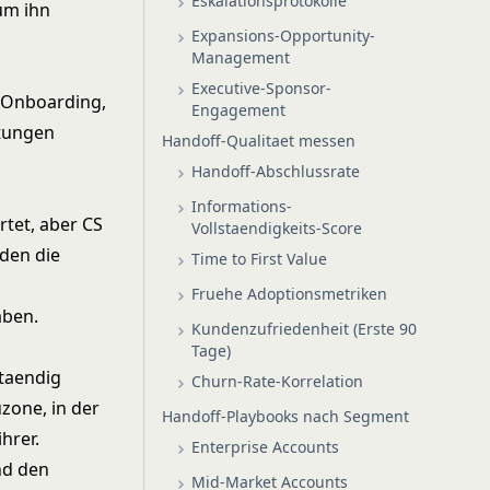
Eskalationsprotokolle
um ihn
Expansions-Opportunity-
Management
Executive-Sponsor-
 Onboarding,
Engagement
rtungen
Handoff-Qualitaet messen
Handoff-Abschlussrate
Informations-
tet, aber CS
Vollstaendigkeits-Score
den die
Time to First Value
m
Fruehe Adoptionsmetriken
aben.
Kundenzufriedenheit (Erste 90
Tage)
taendig
Churn-Rate-Korrelation
zone, in der
Handoff-Playbooks nach Segment
hrer.
Enterprise Accounts
nd den
Mid-Market Accounts