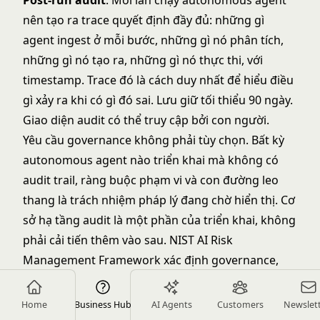
Post-run audit
: Mỗi lần chạy autonomous agent
nên tạo ra trace quyết định đầy đủ: những gì
agent ingest ở mỗi bước, những gì nó phân tích,
những gì nó tạo ra, những gì nó thực thi, với
timestamp. Trace đó là cách duy nhất để hiểu điều
gì xảy ra khi có gì đó sai. Lưu giữ tối thiểu 90 ngày.
Giao diện audit có thể truy cập bởi con người.
Yêu cầu governance không phải tùy chọn. Bất kỳ
autonomous agent nào triển khai mà không có
audit trail, ràng buộc phạm vi và con đường leo
thang là trách nhiệm pháp lý đang chờ hiển thị. Cơ
sở hạ tầng audit là một phần của triển khai, không
phải cải tiến thêm vào sau. NIST AI Risk
Management Framework xác định governance,
lập bản đồ, đo lường và quản lý là bốn chức năng
cốt lõi của triển khai AI có trách nhiệm, tất cả đều
Home
Business Hub
AI Agents
Customers
Newslet