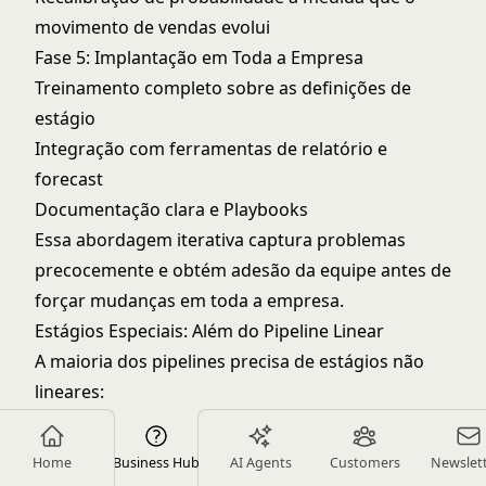
movimento de vendas evolui
Fase 5: Implantação em Toda a Empresa
Treinamento completo sobre as definições de
estágio
Integração com ferramentas de relatório e
forecast
Documentação clara e Playbooks
Essa abordagem iterativa captura problemas
precocemente e obtém adesão da equipe antes de
forçar mudanças em toda a empresa.
Estágios Especiais: Além do Pipeline Linear
A maioria dos pipelines precisa de estágios não
lineares:
Fechado Ganho (100%)
Propósito:
Negócios convertidos em clientes
Home
Business Hub
AI Agents
Customers
Newslet
Requisitos:
Contrato assinado, condições de