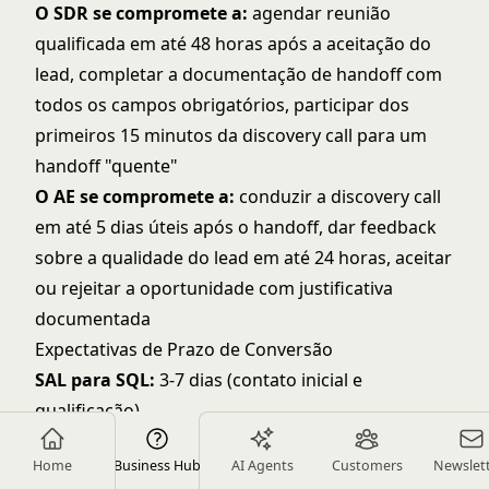
O SDR se compromete a:
agendar reunião
qualificada em até 48 horas após a aceitação do
lead, completar a documentação de handoff com
todos os campos obrigatórios, participar dos
primeiros 15 minutos da discovery call para um
handoff "quente"
O AE se compromete a:
conduzir a discovery call
em até 5 dias úteis após o handoff, dar feedback
sobre a qualidade do lead em até 24 horas, aceitar
ou rejeitar a oportunidade com justificativa
documentada
Expectativas de Prazo de Conversão
SAL para SQL:
3-7 dias (contato inicial e
qualificação)
SQL para Discovery:
5-10 dias (reunião agendada
Home
Business Hub
AI Agents
Customers
Newslet
e realizada)