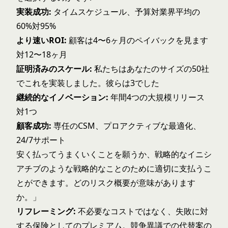
実装成功:
タイムスケジュール、予算対業界平均の
60%対95%
より速いROI:
顧客は4〜6ヶ月のペイバックを見ます
対12〜18ヶ月
証明済みのスケール:
私たちはあなたのサイズの50社
でこれを実装しました。彼らは3でした
継続的なイノベーション:
年間4つの大規模リリース
対1つ
顧客成功:
専任のCSM、プロアクティブな最適化、
24/7サポート
安く払ってうまくいくことを願うか、戦略的なイニシ
アチブのような戦略的なことのために適切に支払うこ
とができます。どのリスク概要が意味があります
か。」
リフレーミング:
不必要なコストではなく、失敗に対
する保険としてのプレミアム。
競争異議
での代替案の