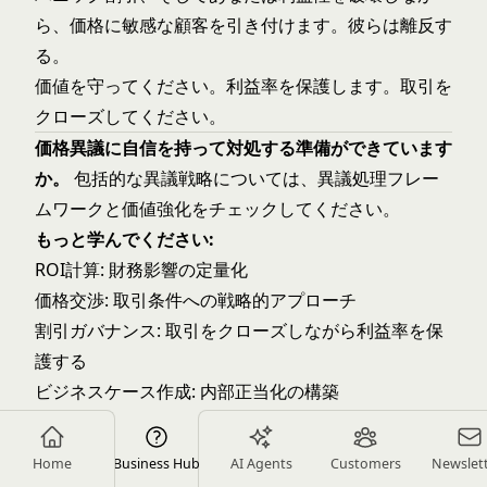
ら、価格に敏感な顧客を引き付けます。彼らは離反す
る。
価値を守ってください。利益率を保護します。取引を
クローズしてください。
価格異議に自信を持って対処する準備ができています
か。
包括的な異議戦略については、
異議処理フレー
ムワーク
と
価値強化
をチェックしてください。
もっと学んでください:
ROI計算: 財務影響の定量化
価格交渉: 取引条件への戦略的アプローチ
割引ガバナンス: 取引をクローズしながら利益率を保
護する
ビジネスケース作成: 内部正当化の構築
ABOUT THE AUTHOR
Home
Business Hub
AI Agents
Customers
Newslet