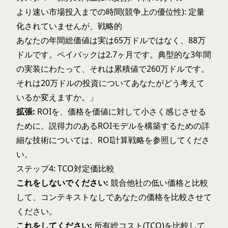
より速い市場投入までの時間(競争上の優位性): 定量
化されていませんが、戦略的
あなたの年間総価値は実は65万ドルではなく、88万
ドルです。ペイバックは2.7ヶ月です。典型的な3年間
の実装にわたって、それは累積値で260万ドルです。
それは20万ドルの投資についてあなたがどう考えて
いるか変えますか。」
拡張:
ROIを、価格を価値に対して小さく感じさせる
ために。説得力のあるROIモデルを構築するための詳
細な技術については、
ROI計算戦略
を参照してくださ
い。
ステップ4: TCO対定価比較
これをしないでください:
競合他社の低い価格と比較
して、コンテキストなしであなたの価格を比較させて
ください。
これをしてください:
所有総コスト(TCO)を比較して