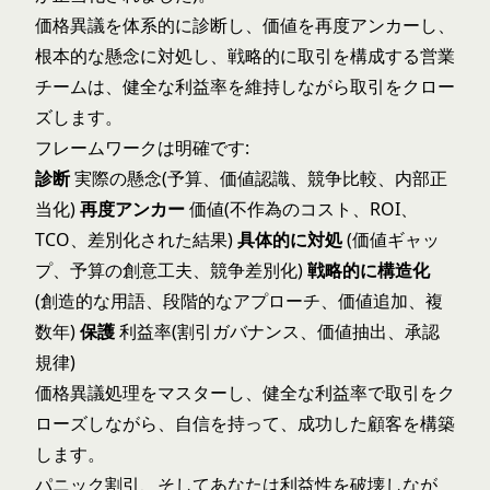
価格異議を体系的に診断し、価値を再度アンカーし、
根本的な懸念に対処し、戦略的に取引を構成する営業
チームは、健全な利益率を維持しながら取引をクロー
ズします。
フレームワークは明確です:
診断
実際の懸念(予算、価値認識、競争比較、内部正
当化)
再度アンカー
価値(不作為のコスト、ROI、
TCO、差別化された結果)
具体的に対処
(価値ギャッ
プ、予算の創意工夫、競争差別化)
戦略的に構造化
(創造的な用語、段階的なアプローチ、価値追加、複
数年)
保護
利益率(割引ガバナンス、価値抽出、承認
規律)
価格異議処理をマスターし、健全な利益率で取引をク
ローズしながら、自信を持って、成功した顧客を構築
します。
パニック割引、そしてあなたは利益性を破壊しなが