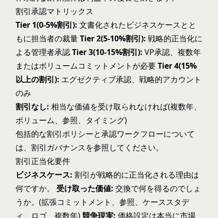
割引承認マトリックス
Tier 1(0-5%割引):
文書化されたビジネスケースとと
もに担当者の裁量
Tier 2(5-10%割引):
戦略的正当化に
よる管理者承認
Tier 3(10-15%割引):
VP承認、複数年
またはボリュームコミットメントが必要
Tier 4(15%
以上の割引):
エグゼクティブ承認、戦略的アカウント
のみ
割引なし:
相当な価値を受け取られなければ(複数年、
ボリューム、参照、タイミング)
包括的な割引ポリシーと承認ワークフローについて
は、
割引ガバナンス
を参照してください。
割引正当化要件
ビジネスケース:
割引が戦略的に正当化される理由は
何ですか。
受け取った価値:
交換で何を得るのでしょ
うか。(拡張コミットメント、参照、ケーススタデ
ィ、ロゴ、複数年)
競争現実:
価格設定は本当に市場