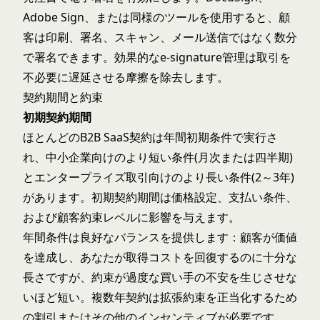
Adobe Sign、または同様のツールを使用すると、顧
客は印刷、署名、スキャン、メール送信ではなく数分
で署名できます。効果的な
e-signature管理
は取引を
不必要に遅延させる摩擦を除去します。
契約期間と約束
初期契約期間
ほとんどのB2B SaaS契約は年間初期条件で実行さ
れ、中小企業向けのより短い条件(月次または四半期)
とエンタープライズ取引向けのより長い条件(2～3年)
があります。初期契約期間は価格設定、支払い条件、
および顧客約束レベルに影響を与えます。
年間条件は良好なバランスを提供します：顧客が価値
を達成し、あなたが取得コストを回復するのに十分な
長さですが、約束が過度な買い手の不安を生じさせな
いほど短い。
複数年契約
は拡張約束を正当化するため
の割引またはその他のインセンティブが必要です。