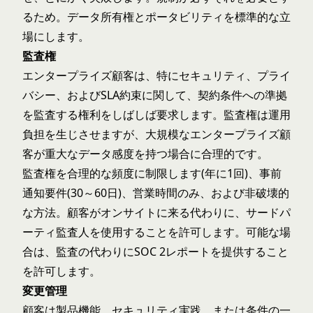
るため。データ所有権とポータビリティを標準的な立
場にします。
監査権
エンタープライズ顧客は、特にセキュリティ、プライ
バシー、およびSLA約束に関して、契約条件への準拠
を監査する権利をしばしば要求します。監査権は運用
負担を生じさせますが、大規模なエンタープライズ顧
客が重大なデータ感度を持つ場合に合理的です。
監査権を合理的な頻度に制限します(年に1回)、事前
通知要件(30～60日)、営業時間のみ、および非破壊的
な方法。顧客がオンサイトに来る代わりに、サードパ
ーティ監査人を使用することを許可します。可能な場
合は、監査の代わりにSOC 2レポートを提供すること
を許可します。
変更管理
顧客は製品機能、セキュリティ実践、または条件の一