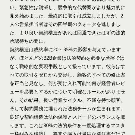
い、緊急性は消滅し、競争的な代替案がより魅力的に
見え始めました。最終的に取引は成立しましたが、2
人の営業担当者はその四半期のクォータを逃しまし
た。より良い契約構造があれば回避できたはずの法的
承認待ちの間に。
契約構造は成約率に20～35%の影響を与えています
が、ほとんどのB2B企業は法的契約を必要な摩擦では
なく戦略的な実現手段として扱っています。彼らはす
べての取引をゼロから交渉し、顧客のすべての修正案
を正当と見なし、何が受け入れ可能で何が経営者レビ
ューを必要とするかについて明確なルールがありませ
ん。その結果、長い営業サイクル、不満を持つ顧客、
そして契約業務に埋もれた法務チームが生まれます。
良好な契約構造は法的保護とスピードのバランスを取
ります。これは80%の法的条件を一度処理するマスタ
ー枠組みを構築し、将来の購入は単純な発注書だけで