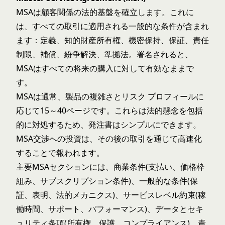
MSAは顧客関係の法的基盤を確立します。これに
は、すべての取引に適用される一般的な条件が含まれ
ます：定義、知的財産所有権、機密保持、保証、責任
制限、補償、紛争解決、準拠法。署名されると、
MSAはすべての将来の購入に対して有効なままで
す。
MSAは通常、製品の複雑さとリスク プロフィールに
応じて15～40ページです。これらは法的懸念を包括
的に対処するため、発注書はシンプルにできます。
MSA交渉への投資は、その後の取引を通じて高速化
することで報われます。
主要MSAセクションには、商業条件(支払い、価格枠
組み、サブスクリプション条件)、一般的な条件(保
証、表明、法的メカニクス)、サービスレベル約束(稼
働時間、サポート、パフォーマンス)、データとセキ
ュリティ条項(所有権、保護、コンプライアンス)、責