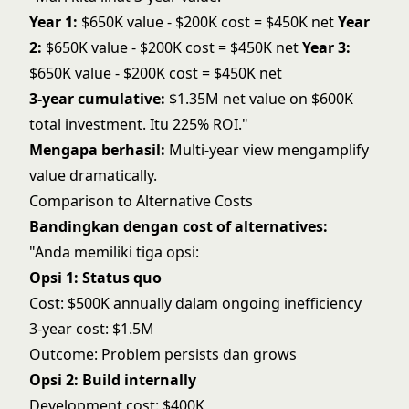
Year 1:
$650K value - $200K cost = $450K net
Year
2:
$650K value - $200K cost = $450K net
Year 3:
$650K value - $200K cost = $450K net
3-year cumulative:
$1.35M net value on $600K
total investment. Itu 225% ROI."
Mengapa berhasil:
Multi-year view mengamplify
value dramatically.
Comparison to Alternative Costs
Bandingkan dengan cost of alternatives:
"Anda memiliki tiga opsi:
Opsi 1: Status quo
Cost: $500K annually dalam ongoing inefficiency
3-year cost: $1.5M
Outcome: Problem persists dan grows
Opsi 2: Build internally
Development cost: $400K