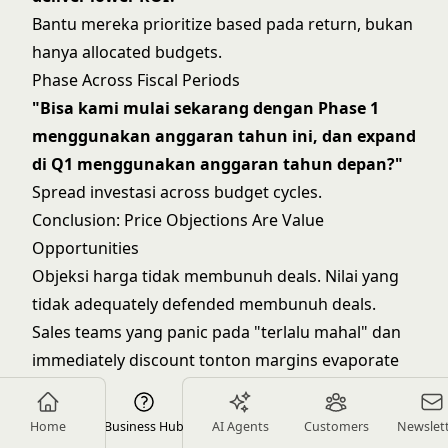
Bantu mereka prioritize based pada return, bukan
hanya allocated budgets.
Phase Across Fiscal Periods
"Bisa kami mulai sekarang dengan Phase 1
menggunakan anggaran tahun ini, dan expand
di Q1 menggunakan anggaran tahun depan?"
Spread investasi across budget cycles.
Conclusion: Price Objections Are Value
Opportunities
Objeksi harga tidak membunuh deals. Nilai yang
tidak adequately defended membunuh deals.
Sales teams yang panic pada "terlalu mahal" dan
immediately discount tonton margins evaporate
sambil create buyer's remorse (jika harga drop
easily, apakah pernah justified?).
Home
Business Hub
AI Agents
Customers
Newslet
Sales teams yang systematically diagnose price