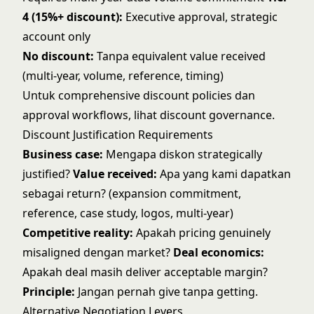
4 (15%+ discount):
Executive approval, strategic
account only
No discount:
Tanpa equivalent value received
(multi-year, volume, reference, timing)
Untuk comprehensive discount policies dan
approval workflows, lihat
discount governance
.
Discount Justification Requirements
Business case:
Mengapa diskon strategically
justified?
Value received:
Apa yang kami dapatkan
sebagai return? (expansion commitment,
reference, case study, logos, multi-year)
Competitive reality:
Apakah pricing genuinely
misaligned dengan market?
Deal economics:
Apakah deal masih deliver acceptable margin?
Principle:
Jangan pernah give tanpa getting.
Alternative Negotiation Levers