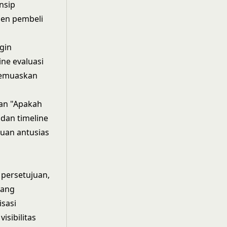
nsip
en pembeli
gin
ne evaluasi
memuaskan
pan "Apakah
dan timeline
uan antusias
 persetujuan,
yang
sasi
sibilitas