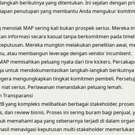
langkah berikutnya yang ditentukan. Ini sejalan dengan pri
siapan penutupan
yang membantu Anda mengukur komitm
 menolak MAP sering kali bukan prospek serius. Mereka in
 informasi secara kasual tanpa berkomitmen pada timeli
 keputusan. Mereka mungkin melakukan penelitian awal, 
tahu, atau membangun leverage dengan vendor incumbent.
AP memisahkan peluang nyata dari tire kickers. Percaka
ga untuk mendokumentasikan langkah-langkah berikutnya 
egera mengungkapkan tingkat komitmen pembeli. Persetuj
niat serius. Perlawanan menandakan peluang lemah.
n Transparansi
B yang kompleks melibatkan berbagai stakeholder, proses
is, dan review bisnis. Proses ini sering buram bagi penjual, 
uk memahami apa yang sebenarnya terjadi di dalam organi
hasil
menavigasi keputusan multi-stakeholder
memerlukan vi