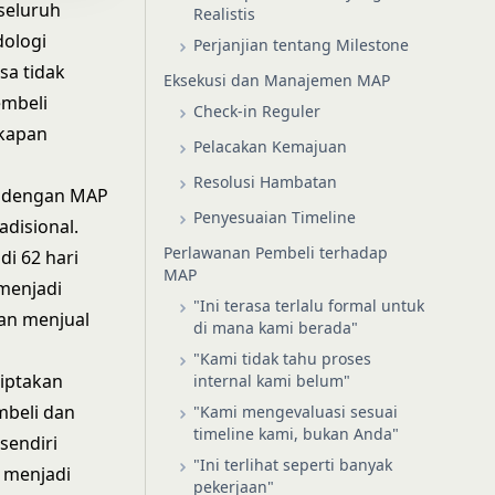
seluruh
Realistis
dologi
Perjanjian tentang Milestone
sa tidak
Eksekusi dan Manajemen MAP
embeli
Check-in Reguler
akapan
Pelacakan Kemajuan
Resolusi Hambatan
l dengan MAP
Penyesuaian Timeline
adisional.
Perlawanan Pembeli terhadap
di 62 hari
MAP
menjadi
"Ini terasa terlalu formal untuk
an menjual
di mana kami berada"
"Kami tidak tahu proses
ciptakan
internal kami belum"
mbeli dan
"Kami mengevaluasi sesuai
timeline kami, bukan Anda"
sendiri
"Ini terlihat seperti banyak
 menjadi
pekerjaan"