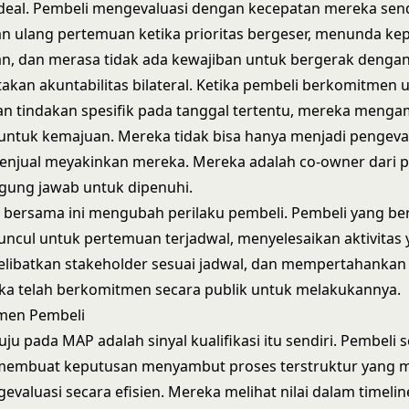
eal. Pembeli mengevaluasi dengan kecepatan mereka send
n ulang pertemuan ketika prioritas bergeser, menunda ke
n, dan merasa tidak ada kewajiban untuk bergerak dengan
kan akuntabilitas bilateral. Ketika pembeli berkomitmen 
n tindakan spesifik pada tanggal tertentu, mereka menga
untuk kemajuan. Mereka tidak bisa hanya menjadi pengeval
njual meyakinkan mereka. Mereka adalah co-owner dari 
gung jawab untuk dipenuhi.
s bersama ini mengubah perilaku pembeli. Pembeli yang b
cul untuk pertemuan terjadwal, menyelesaikan aktivitas
 melibatkan stakeholder sesuai jadwal, dan mempertahan
ka telah berkomitmen secara publik untuk melakukannya.
tmen Pembeli
ju pada MAP adalah sinyal kualifikasi itu sendiri. Pembeli 
embuat keputusan menyambut proses terstruktur yang
valuasi secara efisien. Mereka melihat nilai dalam timelin