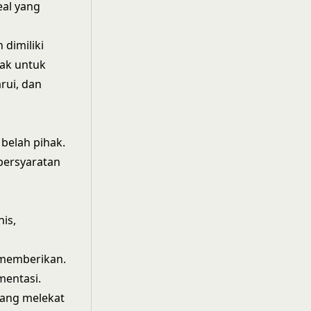
al yang
 dimiliki
hak untuk
rui, dan
belah pihak.
persyaratan
nis,
 memberikan.
mentasi.
yang melekat