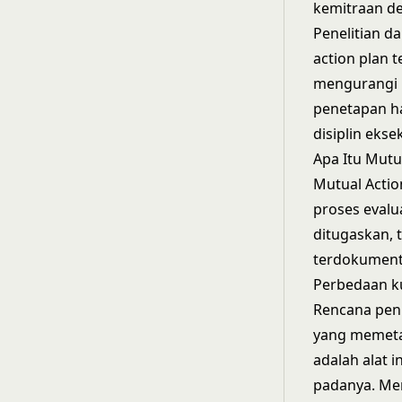
kemitraan de
Penelitian d
action plan
mengurangi 
penetapan h
disiplin eks
Apa Itu Mutu
Mutual Acti
proses evalu
ditugaskan, 
terdokumenta
Perbedaan ku
Rencana penu
yang memeta
adalah alat 
padanya. Me