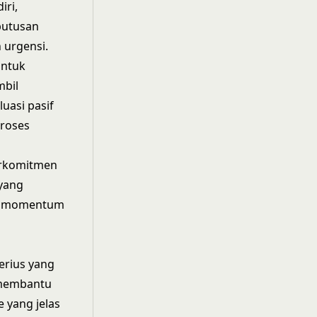
iri,
putusan
 urgensi.
untuk
mbil
uasi pasif
proses
erkomitmen
 yang
kan momentum
serius yang
 membantu
e yang jelas