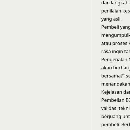
dan langkah-
penilaian ke
yang asli.
Pembeli yang
mengumpulkan
atau proses
rasa ingin 
Pengenalan M
akan berhar
bersama?" s
menandakan 
Kejelasan da
Pembelian B2
validasi tekn
berjuang unt
pembeli. Ber