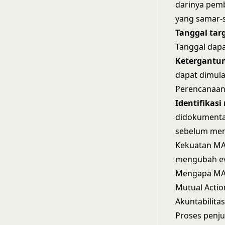
darinya pemb
yang samar-
Tanggal tar
Tanggal dapa
Ketergantun
dapat dimula
Perencanaan 
Identifikasi 
didokumenta
sebelum men
Kekuatan MAP
mengubah eva
Mengapa MAP
Mutual Actio
Akuntabilita
Proses penj