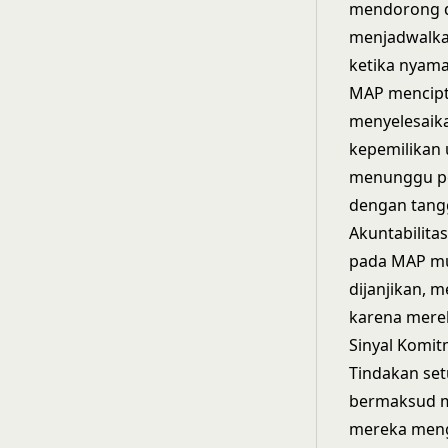
mendorong d
menjadwalka
ketika nyama
MAP mencipta
menyelesaika
kepemilikan 
menunggu pe
dengan tang
Akuntabilita
pada MAP mun
dijanjikan,
karena mere
Sinyal Komi
Tindakan setu
bermaksud m
mereka menge