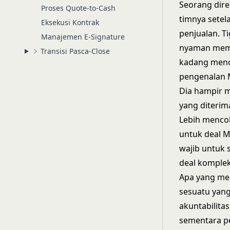
Seorang dire
Proses Quote-to-Cash
timnya setel
Eksekusi Kontrak
penjualan. T
Manajemen E-Signature
nyaman memi
Transisi Pasca-Close
kadang menol
pengenalan 
Dia hampir 
yang diterim
Lebih mencol
untuk deal 
wajib untuk 
deal komple
Apa yang men
sesuatu yang
akuntabilita
sementara p