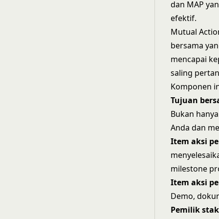
dan MAP yan
efektif.
Mutual Actio
bersama yang
mencapai kep
saling perta
Komponen in
Tujuan ber
Bukan hanya 
Anda dan me
Item aksi p
menyelesaikan
milestone pr
Item aksi pe
Demo, dokume
Pemilik sta