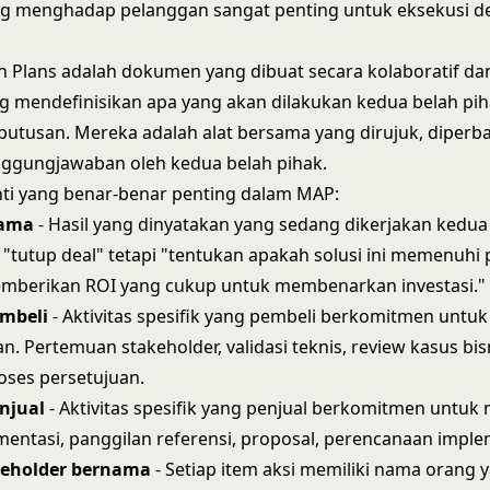
g menghadap pelanggan sangat penting untuk eksekusi de
n Plans adalah dokumen yang dibuat secara kolaboratif dan
 mendefinisikan apa yang akan dilakukan kedua belah pi
utusan. Mereka adalah alat bersama yang dirujuk, diperba
nggungjawaban oleh kedua belah pihak.
ti yang benar-benar penting dalam MAP:
sama
- Hasil yang dinyatakan yang sedang dikerjakan kedua 
"tutup deal" tetapi "tentukan apakah solusi ini memenuhi 
mberikan ROI yang cukup untuk membenarkan investasi."
embeli
- Aktivitas spesifik yang pembeli berkomitmen untuk
. Pertemuan stakeholder, validasi teknis, review kasus bis
oses persetujuan.
njual
- Aktivitas spesifik yang penjual berkomitmen untuk
ntasi, panggilan referensi, proposal, perencanaan imple
keholder bernama
- Setiap item aksi memiliki nama orang 