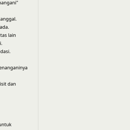
nangani"
tanggal.
ada.
tas lain
i.
dasi.
menanganinya
sit dan
untuk