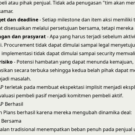
eli atau pihak penjual. Tidak ada penugasan "tim akan me
samar.
get dan deadline
- Setiap milestone dan item aksi memiliki 
t disesuaikan melalui persetujuan bersama, tetapi mereka 
gan dan prasyarat
- Apa yang harus terjadi sebelum aktivi
i. Procurement tidak dapat dimulai sampai legal menyetuju
implementasi tidak dapat dimulai sampai security memvali
risiko
- Potensi hambatan yang dapat menunda kemajuan,
sikan secara terbuka sehingga kedua belah pihak dapat 
jadi masalah.
 terletak pada membuat ekspektasi implisit menjadi ekspli
luasi pembeli pasif menjadi komitmen pembeli aktif.
 Berhasil
n Plans berhasil karena mereka mengubah dinamika deal:
s Bersama
ualan tradisional menempatkan beban penuh pada penjual 