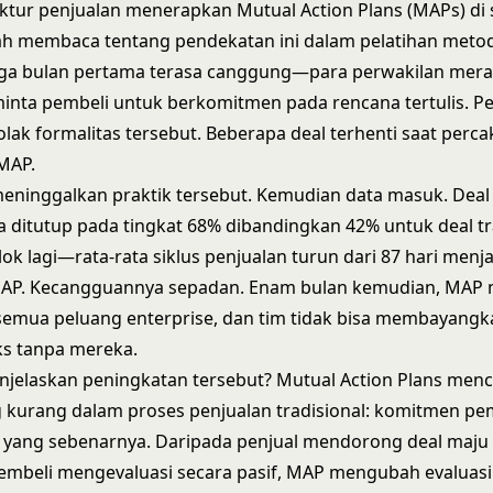
ktur penjualan menerapkan Mutual Action Plans (MAPs) di 
ah membaca tentang pendekatan ini dalam pelatihan meto
iga bulan pertama terasa canggung—para perwakilan mera
nta pembeli untuk berkomitmen pada rencana tertulis. P
ak formalitas tersebut. Beberapa deal terhenti saat perc
MAP.
meninggalkan praktik tersebut. Kemudian data masuk. Dea
a ditutup pada tingkat 68% dibandingkan 42% untuk deal tr
ok lagi—rata-rata siklus penjualan turun dari 87 hari menja
MAP. Kecangguannya sepadan. Enam bulan kemudian, MAP 
semua peluang enterprise, dan tim tidak bisa membayangk
ks tanpa mereka.
jelaskan peningkatan tersebut? Mutual Action Plans men
 kurang dalam proses penjualan tradisional: komitmen pe
s yang sebenarnya. Daripada penjual mendorong deal maju 
embeli mengevaluasi secara pasif, MAP mengubah evaluasi