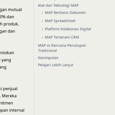
Alat dan Teknologi MAP
ngan mutual
MAP Berbasis Dokumen
40% dan
MAP Spreadsheet
h produk,
Platform Kolaborasi Digital
gan dan
MAP Tertanam CRM
MAP vs Rencana Penutupan
Tradisional
nisikan
Kesimpulan
b yang
Pelajari Lebih Lanjut
yang
i penjual
. Mereka
omitmen
an internal