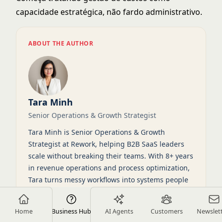
capacidade estratégica, não fardo administrativo.
ABOUT THE AUTHOR
Tara Minh
Senior Operations & Growth Strategist
Tara Minh is Senior Operations & Growth
Strategist at Rework, helping B2B SaaS leaders
scale without breaking their teams. With 8+ years
in revenue operations and process optimization,
Tara turns messy workflows into systems people
actually follow. Readers get practical frameworks
they can use to cut waste, align teams, and grow
Home
Business Hub
AI Agents
Customers
Newslet
on purpose.