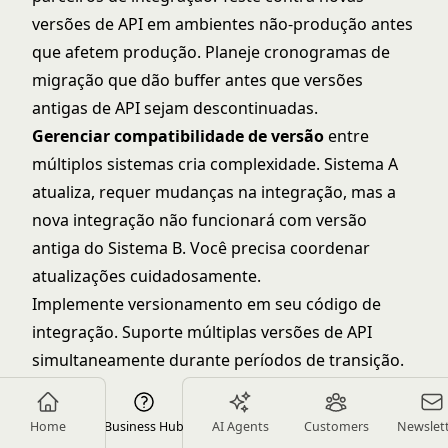
versões de API em ambientes não-produção antes
que afetem produção. Planeje cronogramas de
migração que dão buffer antes que versões
antigas de API sejam descontinuadas.
Gerenciar compatibilidade de versão
entre
múltiplos sistemas cria complexidade. Sistema A
atualiza, requer mudanças na integração, mas a
nova integração não funcionará com versão
antiga do Sistema B. Você precisa coordenar
atualizações cuidadosamente.
Implemente versionamento em seu código de
integração. Suporte múltiplas versões de API
simultaneamente durante períodos de transição.
Isso permite diferentes sistemas atualizarem em
cronogramas diferentes sem quebrar a
Home
Business Hub
AI Agents
Customers
Newslet
integração.