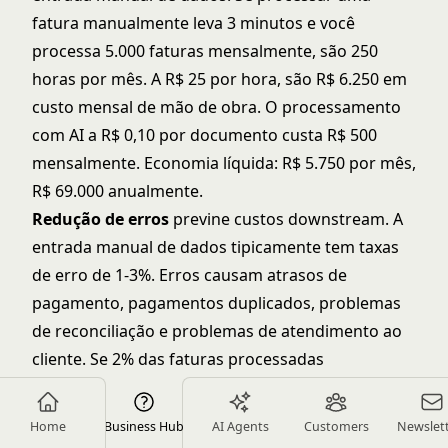
fatura manualmente leva 3 minutos e você
processa 5.000 faturas mensalmente, são 250
horas por mês. A R$ 25 por hora, são R$ 6.250 em
custo mensal de mão de obra. O processamento
com AI a R$ 0,10 por documento custa R$ 500
mensalmente. Economia líquida: R$ 5.750 por mês,
R$ 69.000 anualmente.
Redução de erros
previne custos downstream. A
entrada manual de dados tipicamente tem taxas
de erro de 1-3%. Erros causam atrasos de
pagamento, pagamentos duplicados, problemas
de reconciliação e problemas de atendimento ao
cliente. Se 2% das faturas processadas
manualmente têm erros e cada erro custa R$ 50
para resolver, são R$ 5.000 em custos de erro
Home
Business Hub
AI Agents
Customers
Newslet
mensalmente para 5.000 faturas. O