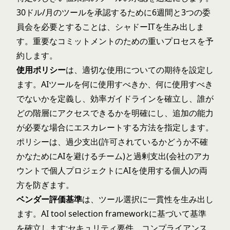
30ドル/月のツールを承認するために6週間と3つの委
員会を必要とすることは、シャドーITを生み出しま
す。重要なコミットメントのための重いプロセスを予
約します。
使用ポリシー
は、適切な使用についての期待を設定し
ます。AIツールを何に使用すべきか、何に使用すべき
でないかを定義し、効率ガイドラインを確立し、誰が
どの階層にアクセスできるかを明確にし、追加の能力
が必要な場合にエスカレートする方法を指定します。
ポリシーは、過少支出(許可されているかどうか不確
かなためにAIを避けるチーム)と過剰支出(会社のアカ
ウントで個人プロジェクトにAIを使用する個人)の両
方を防ぎます。
ベンダー評価基準
は、ツール選択に一貫性を生み出し
ます。
AI tool selection framework
に基づいて基準
を確立します:セキュリティ要件、コンプライアンス