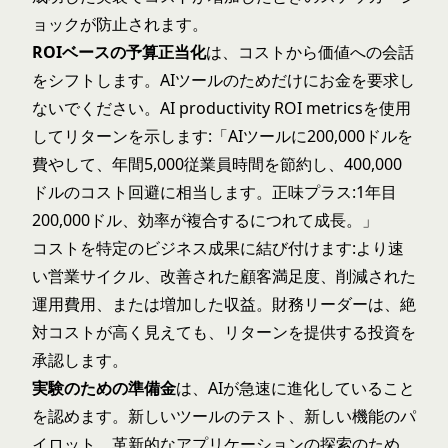
ョックが防止されます。
ROIベースの予算正当化
は、コストから価値への会話
をシフトします。AIツールのためだけにお金を要求し
ないでください。
AI productivity ROI metrics
を使用
してリターンを示します:「AIツールに200,000ドルを
費やして、年間5,000従業員時間を節約し、400,000
ドルのコスト回避に相当します。正味プラス:1年目
200,000ドル、効率が複合するにつれて成長。」
コストを特定のビジネス成果に結び付けます:より速
い営業サイクル、改善された顧客満足度、削減された
運用費用、または増加した収益。財務リーダーは、絶
対コストが高く見えても、リターンを提供する投資を
承認します。
実験のための準備金
は、AIが急速に進化していること
を認めます。新しいツールのテスト、新しい機能のパ
イロット、革新的なアプリケーションの探索のため