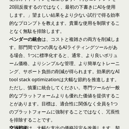
20回反復するのではなく、最初の下書きにAIを使用
します。」望ましい結果をより少ない試行で得る効率
的なプロンプトを教えます。貴重な使用を制限するこ
となく無駄を排除します。
ベンダーの統合
は、コストと複雑さの両方を削減しま
す。部門間で3つの異なるAIライティングツールがあ
る場合、1つに標準化すると、通常、より良いボリュ
ーム価格、よりシンプルな管理、より簡単なトレーニ
ング、サポート負担の削減が得られます。効果的な
AI
tool stack optimization
は大幅な節約を推進します。
ただし、慎重に統合してください。専門ツールが一般
的なプラットフォームよりも優れた価値を提供するこ
とがあります。目標は、適合性に関係なく全員を1つ
のプラットフォームに強制することではなく、冗長性
を排除することです。
交渉戦術
は、大幅な支出の価格設定を改善します。契