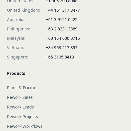
United States:
+1 305 200 8048
United Kingdom:
+44 151 317 3477
Australia:
+61 3 9121 0422
Philippines:
+63 2 8231 3389
Malaysia:
+60 154 600 0716
Vietnam:
+84 963 217 897
Singapore:
+65 3105 8413
Products
Plans & Pricing
Rework Sales
Rework Leads
Rework Projects
Rework Workflows