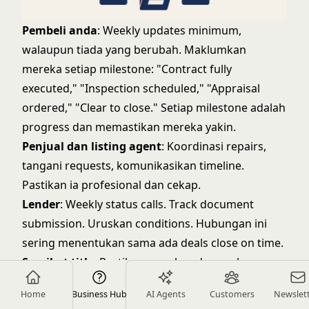
Pembeli anda
: Weekly updates minimum,
walaupun tiada yang berubah. Maklumkan
mereka setiap milestone: "Contract fully
executed," "Inspection scheduled," "Appraisal
ordered," "Clear to close." Setiap milestone adalah
progress dan memastikan mereka yakin.
Penjual dan listing agent
: Koordinasi repairs,
tangani requests, komunikasikan timeline.
Pastikan ia profesional dan cekap.
Lender
: Weekly status calls. Track document
submission. Uruskan conditions. Hubungan ini
sering menentukan sama ada deals close on time.
Syarikat title
: Pastikan mereka ada segala yang
mereka perlukan. Ikuti timeline mereka. Tangani
Home
Business Hub
AI Agents
Customers
Newslet
isu segera bila ia muncul.