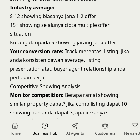
Industry average:
8-12 showing biasanya jana 1-2 offer
15+ showing selalunya cipta multiple offer
situation
Kurang daripada 5 showing jarang jana offer
Your conversion rate:
Track merentasi listing. Jika
anda konsisten bawah average, listing
presentation atau buyer agent relationship anda
perlukan kerja.
Competitive Showing Analysis
Monitor competition:
Berapa ramai showing
similar property dapat? Jika comp listing dapat 10
showing dan anda dapat 3, apa bezanya?
Possible cause:
Foto atau marketing quality
Home
Business Hub
AI Agents
Customers
Newslet
Price positioning