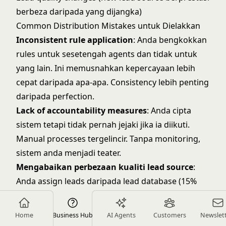
berbeza daripada yang dijangka)
Common Distribution Mistakes untuk Dielakkan
Inconsistent rule application
: Anda bengkokkan
rules untuk sesetengah agents dan tidak untuk
yang lain. Ini memusnahkan kepercayaan lebih
cepat daripada apa-apa. Consistency lebih penting
daripada perfection.
Lack of accountability measures
: Anda cipta
sistem tetapi tidak pernah jejaki jika ia diikuti.
Manual processes tergelincir. Tanpa monitoring,
sistem anda menjadi teater.
Mengabaikan perbezaan kualiti lead source
:
Anda assign leads daripada lead database (15%
conversion) dengan cara yang sama seperti anda
assign referrals (40% conversion). Fair tidak sama
Home
Business Hub
AI Agents
Customers
Newslet
dengan equal apabila inputs berbeza.