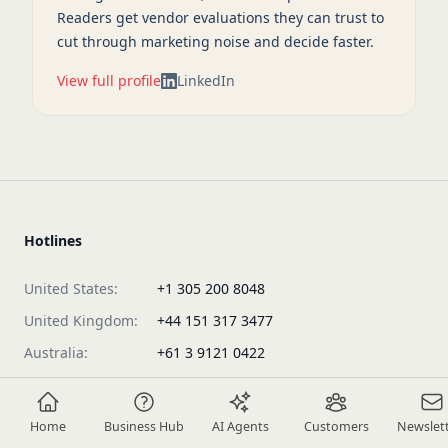
Readers get vendor evaluations they can trust to
cut through marketing noise and decide faster.
View full profile
LinkedIn
Hotlines
United States:
+1 305 200 8048
United Kingdom:
+44 151 317 3477
Australia:
+61 3 9121 0422
Philippines:
+63 2 8231 3389
Malaysia:
+60 154 600 0716
Home
Business Hub
AI Agents
Customers
Newslet