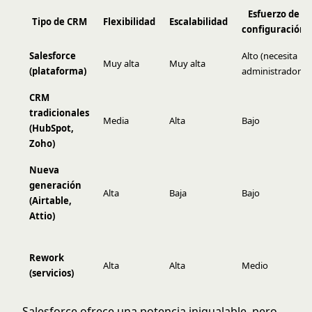
Esfuerzo de
Tipo de CRM
Flexibilidad
Escalabilidad
configuración
Salesforce
Alto (necesita
Muy alta
Muy alta
(plataforma)
administrador)
CRM
tradicionales
Media
Alta
Bajo
(HubSpot,
Zoho)
Nueva
generación
Alta
Baja
Bajo
(Airtable,
Attio)
Rework
Alta
Alta
Medio
(servicios)
Salesforce ofrece una potencia inigualable, pero