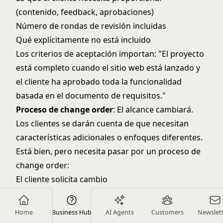
(contenido, feedback, aprobaciones)
Número de rondas de revisión incluidas
Qué explícitamente no está incluido
Los criterios de aceptación importan: "El proyecto
está completo cuando el sitio web está lanzado y
el cliente ha aprobado toda la funcionalidad
basada en el documento de requisitos."
Proceso de change order
: El alcance cambiará.
Los clientes se darán cuenta de que necesitan
características adicionales o enfoques diferentes.
Está bien, pero necesita pasar por un proceso de
change order:
El cliente solicita cambio
Evalúa impacto en timeline, costo y deliverables
Proporciona change order escrita con nuevo
Home
Business Hub
AI Agents
Customers
Newslet
precio y timeline