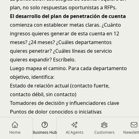
plan, no solo respuestas oportunistas a RFPs.
El desarrollo del plan de penetración de cuenta
comienza con establecer metas claras. ¿Cuánto
ingresos quieres generar de esta cuenta en 12
meses? ¿24 meses? ¿Cuáles departamentos
quieres penetrar? ¿Cuáles líneas de servicio
quieres expandir? Escríbelo.
Luego mapea el camino. Para cada departamento
objetivo, identifica:
Estado de relación actual (contacto fuerte,
contacto débil, sin contacto)
Tomadores de decisión y influenciadores clave
Puntos de dolor conocidos o iniciativas
Servicios potenciales que podrías proporcionar
Oportunidad de ingresos estimada
Home
Business Hub
AI Agents
Customers
Newslet
Cronograma e hitos para compromiso