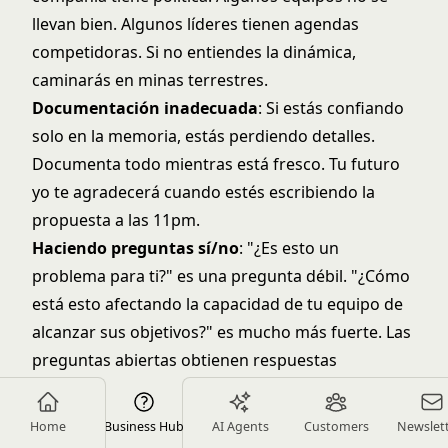
llevan bien. Algunos líderes tienen agendas
competidoras. Si no entiendes la dinámica,
caminarás en minas terrestres.
Documentación inadecuada
: Si estás confiando
solo en la memoria, estás perdiendo detalles.
Documenta todo mientras está fresco. Tu futuro
yo te agradecerá cuando estés escribiendo la
propuesta a las 11pm.
Haciendo preguntas sí/no
: "¿Es esto un
problema para ti?" es una pregunta débil. "¿Cómo
está esto afectando la capacidad de tu equipo de
alcanzar sus objetivos?" es mucho más fuerte. Las
preguntas abiertas obtienen respuestas
detalladas.
No verificando comprensión
: Las suposiciones
Home
Business Hub
AI Agents
Customers
Newslet
matan acuerdos. Cuando escuchas algo