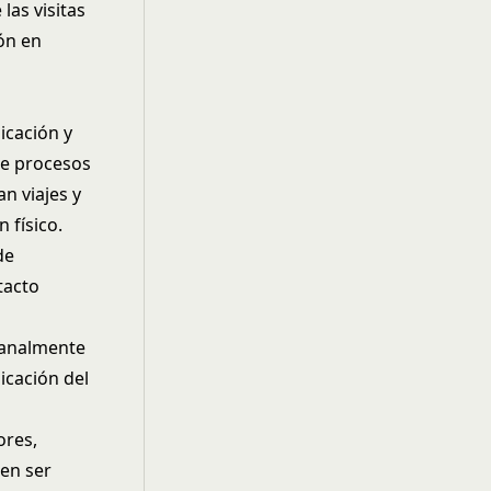
las visitas
ón en
icación y
de procesos
an viajes y
 físico.
de
tacto
manalmente
icación del
ores,
en ser