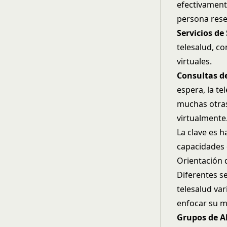
efectivamente
persona rese
Servicios de
telesalud, c
virtuales.
Consultas de
espera, la t
muchas otras
virtualmente
La clave es h
capacidades 
Orientación 
Diferentes s
telesalud va
enfocar su m
Grupos de Al