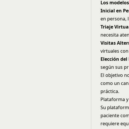
Los modelos
Inicial en P
en persona, 
Triaje Virtu
necesita ate
Visitas Alte
virtuales con
Elección del
según sus pre
El objetivo 
como un cana
práctica.
Plataforma y
Su plataforma
paciente como
requiere equi