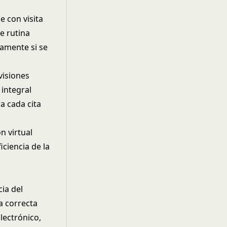
se con visita
e rutina
damente si se
visiones
 integral
ra cada cita
n virtual
ciencia de la
ia del
a correcta
lectrónico,