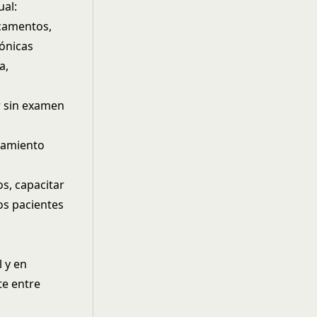
ual:
icamentos,
ónicas
a,
r sin examen
atamiento
os, capacitar
os pacientes
l y en
te entre