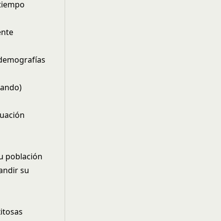
 tiempo
ente
 demografías
iando)
luación
su población
andir su
xitosas