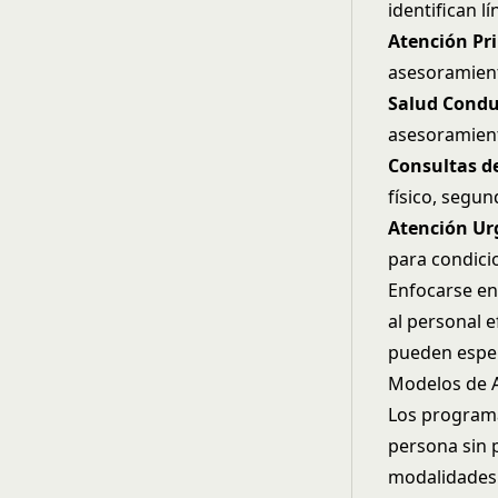
identifican l
Atención Pr
asesoramient
Salud Condu
asesoramient
Consultas de
físico, segu
Atención Ur
para condic
Enfocarse en 
al personal 
pueden esper
Modelos de A
Los programas
persona sin 
modalidades 