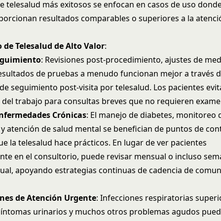
 telesalud más exitosos se enfocan en casos de uso donde 
oporcionan resultados comparables o superiores a la atenci
 de Telesalud de Alto Valor
:
Seguimiento
: Revisiones post-procedimiento, ajustes de med
resultados de pruebas a menudo funcionan mejor a través 
 de
seguimiento post-visita
por telesalud. Los pacientes evit
 del trabajo para consultas breves que no requieren examen
nfermedades Crónicas
: El manejo de diabetes, monitoreo 
 y atención de salud mental se benefician de puntos de con
e la telesalud hace prácticos. En lugar de ver pacientes
nte en el consultorio, puede revisar mensual o incluso se
tual, apoyando estrategias continuas de
cadencia de comun
nes de Atención Urgente
: Infecciones respiratorias superi
 síntomas urinarios y muchos otros problemas agudos pued