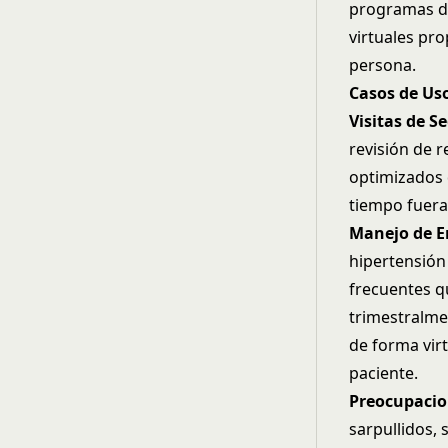
programas de
virtuales pr
persona.
Casos de Uso
Visitas de 
revisión de 
optimizados
tiempo fuera
Manejo de E
hipertensión
frecuentes qu
trimestralme
de forma vir
paciente
.
Preocupacio
sarpullidos,