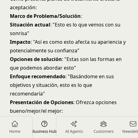
aceptación:
Marco de Problema/Solución
:
Situación actual
: "Esto es lo que vemos con su
sonrisa"
Impacto
: "Así es como esto afecta su apariencia y
potencialmente su confianza"
Opciones de solución
: "Estas son las formas en
que podemos abordar esto"
Enfoque recomendado
: "Basándome en sus
objetivos y situación, esto es lo que
recomendaría"
Presentación de Opciones
: Ofrezca opciones
bueno/mejor/el mejor:
Bueno
: Intervención mínima logrando mejora
básica
Home
Business Hub
AI Agents
Customers
Newslet
Mejor
: Tratamiento completo logrando resultados