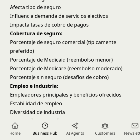
Afecta tipo de seguro
Influencia demanda de servicios electivos
Impacta tasas de cobro de pagos
Cobertura de seguro:
Porcentaje de seguro comercial (típicamente
preferido)
Porcentaje de Medicaid (reembolso menor)
Porcentaje de Medicare (reembolso moderado)
Porcentaje sin seguro (desafíos de cobro)
Empleo e industria:
Empleadores principales y beneficios ofrecidos
Estabilidad de empleo
Diversidad de industria
Tendencias poblacionales:
Crecimiento o declive
Home
Business Hub
AI Agents
Customers
Newslet
Cambios de mezcla de edad