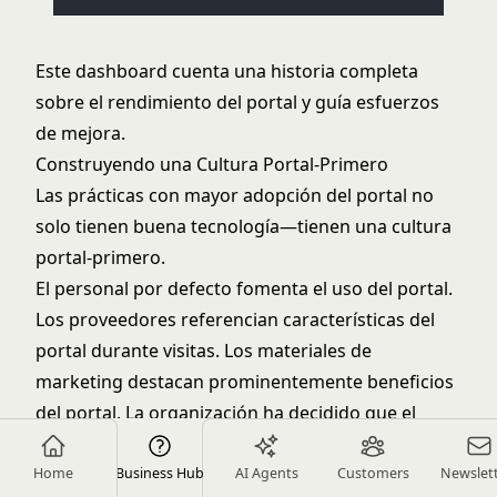
Este dashboard cuenta una historia completa
sobre el rendimiento del portal y guía esfuerzos
de mejora.
Construyendo una Cultura Portal-Primero
Las prácticas con mayor adopción del portal no
solo tienen buena tecnología—tienen una cultura
portal-primero.
El personal por defecto fomenta el uso del portal.
Los proveedores referencian características del
portal durante visitas. Los materiales de
marketing destacan prominentemente beneficios
del portal. La organización ha decidido que el
compromiso del portal es una prioridad
estratégica, y ese compromiso se muestra en cada
Home
Business Hub
AI Agents
Customers
Newslet