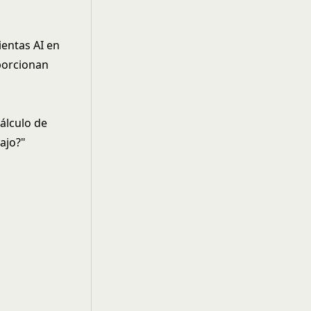
entas AI en
oporcionan
cálculo de
ajo?"