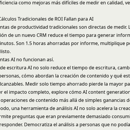
ficiencia como mejoras más difíciles de medir en calidad, ve
álculos Tradicionales de ROI Fallan para AI
ntas de productividad tradicionales son directas de medir. 
ón de un nuevo CRM reduce el tiempo para generar infor
inutos. Son 1.5 horas ahorradas por informe, multiplique p
listo.
ntas AI no funcionan así.
de escritura AI no solo reduce el tiempo de escritura, camb
 personas, cómo abordan la creación de contenido y qué es
alcanzables. Medir solo tiempo ahorrado pierde la mayor par
r el impacto completo, explore cómo
AI content generation
operaciones de contenido más allá de simples ganancias de
do, una herramienta de análisis AI no solo acelera la crea
ermite preguntas que eran previamente demasiado consum
responder. Democratiza el análisis a personas que no podí