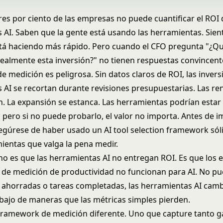
tres por ciento de las empresas no puede cuantificar el ROI
 AI. Saben que la gente está usando las herramientas. Sien
stá haciendo más rápido. Pero cuando el CFO pregunta "¿Qu
ealmente esta inversión?" no tienen respuestas convincent
e medición es peligrosa. Sin datos claros de ROI, las inver
 AI se recortan durante revisiones presupuestarias. Las r
n. La expansión se estanca. Las herramientas podrían esta
, pero si no puede probarlo, el valor no importa. Antes de 
segúrese de haber usado un
AI tool selection framework
sól
mientas que valga la pena medir.
no es que las herramientas AI no entregan ROI. Es que los
s de medición de productividad no funcionan para AI. No pu
 ahorradas o tareas completadas, las herramientas AI ca
abajo de maneras que las métricas simples pierden.
framework de medición diferente. Uno que capture tanto g