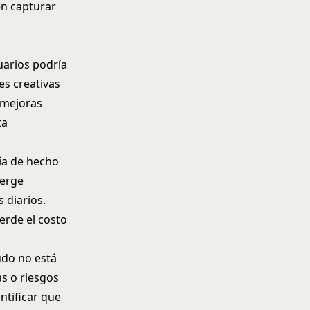
en capturar
uarios podría
es creativas
 mejoras
ta
ría de hecho
merge
 diarios.
rde el costo
udo no está
s o riesgos
ntificar que