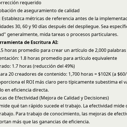
rrección requerido
obación de aseguramiento de calidad
:
Establezca métricas de referencia antes de la implementac
idades 30, 60 y 90 días después del despliegue. Sea específ
ad" generalmente, mida tareas o procesos particulares.
rramienta de Escritura AI:
3.5 horas promedio para crear un artículo de 2,000 palabras
ntación: 1.8 horas promedio para artículo equivalente
ado: 1.7 horas (reducción del 49%)
para 20 creadores de contenido: 1,700 horas = $102K (a $60
oporciona el ROI más claro pero típicamente subestima el val
o en eficiencia directa.
icas de Efectividad (Mejora de Calidad y Decisiones)
 mide qué tan rápido sucede el trabajo. La efectividad mide
rabajo. Para trabajo de conocimiento, las mejoras de efecti
tan más que las ganancias de eficiencia.