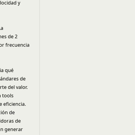
locidad y
La
mes de 2
or frecuencia
ia qué
tándares de
te del valor.
 tools
 eficiencia.
ción de
idoras de
an generar