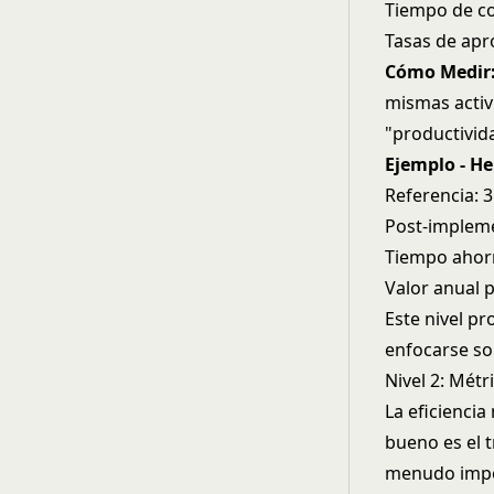
Tiempo de co
Tasas de apr
Cómo Medir
mismas activ
"productivid
Ejemplo - He
Referencia: 
Post-impleme
Tiempo ahorr
Valor anual 
Este nivel pr
enfocarse sol
Nivel 2: Métr
La eficiencia
bueno es el t
menudo impor