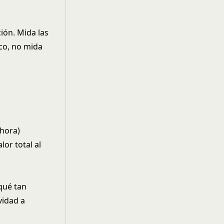
ión. Mida las
ico, no mida
/hora)
or total al
 qué tan
vidad a