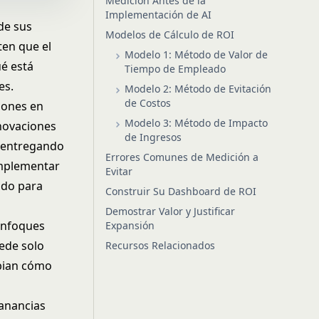
Medición Antes de la
Implementación de AI
 de sus
Modelos de Cálculo de ROI
ten que el
Modelo 1: Método de Valor de
é está
Tiempo de Empleado
es.
Modelo 2: Método de Evitación
de Costos
siones en
Modelo 3: Método de Impacto
enovaciones
de Ingresos
r entregando
Errores Comunes de Medición a
implementar
Evitar
ido para
Construir Su Dashboard de ROI
Demostrar Valor y Justificar
 enfoques
Expansión
ede solo
Recursos Relacionados
mbian cómo
anancias