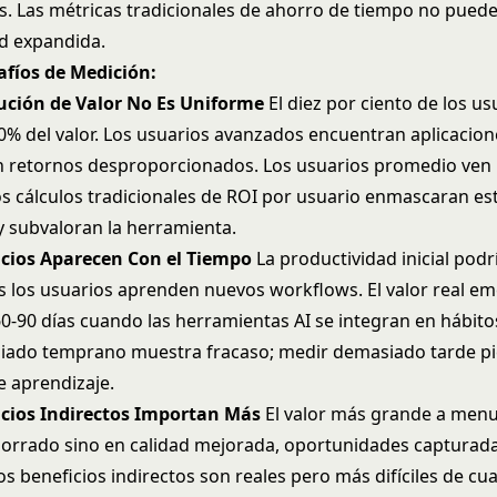
es. Las métricas tradicionales de ahorro de tiempo no pued
d expandida.
afíos de Medición:
bución de Valor No Es Uniforme
El diez por ciento de los us
60% del valor. Los usuarios avanzados encuentran aplicacion
 retornos desproporcionados. Los usuarios promedio ven
s cálculos tradicionales de ROI por usuario enmascaran es
 y subvaloran la herramienta.
icios Aparecen Con el Tiempo
La productividad inicial pod
s los usuarios aprenden nuevos workflows. El valor real e
0-90 días cuando las herramientas AI se integran en hábitos
ado temprano muestra fracaso; medir demasiado tarde pie
e aprendizaje.
icios Indirectos Importan Más
El valor más grande a men
orrado sino en calidad mejorada, oportunidades capturada
os beneficios indirectos son reales pero más difíciles de cua