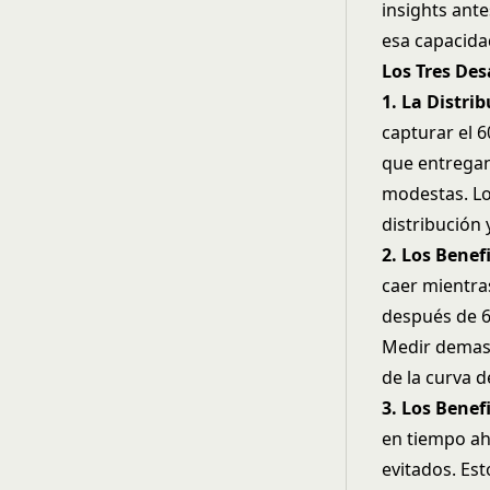
insights ant
esa capacida
Los Tres Des
1. La Distri
capturar el 
que entregan
modestas. Lo
distribución
2. Los Benef
caer mientra
después de 6
Medir demasi
de la curva d
3. Los Benef
en tiempo ah
evitados. Est