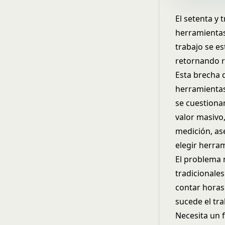
El setenta y 
herramientas
trabajo se e
retornando r
Esta brecha d
herramientas
se cuestiona
valor masivo
medición, a
elegir herra
El problema 
tradicionale
contar horas
sucede el tr
Necesita un 