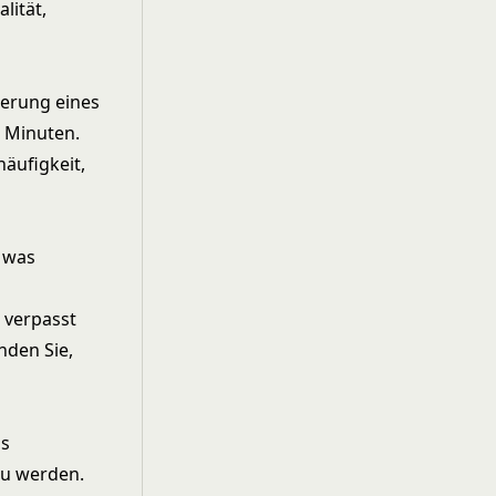
lität,
ierung eines
0 Minuten.
häufigkeit,
, was
 verpasst
nden Sie,
Es
zu werden.