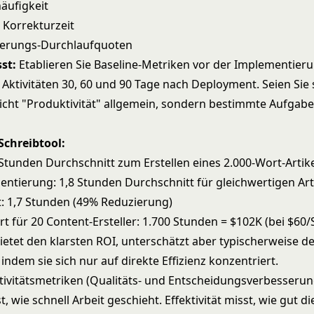
äufigkeit
 Korrekturzeit
herungs-Durchlaufquoten
st:
Etablieren Sie Baseline-Metriken vor der Implementier
 Aktivitäten 30, 60 und 90 Tage nach Deployment. Seien Sie s
icht "Produktivität" allgemein, sondern bestimmte Aufgab
-Schreibtool:
 Stunden Durchschnitt zum Erstellen eines 2.000-Wort-Artik
ntierung: 1,8 Stunden Durchschnitt für gleichwertigen Art
t: 1,7 Stunden (49% Reduzierung)
rt für 20 Content-Ersteller: 1.700 Stunden = $102K (bei $60
ietet den klarsten ROI, unterschätzt aber typischerweise d
ndem sie sich nur auf direkte Effizienz konzentriert.
ektivitätsmetriken (Qualitäts- und Entscheidungsverbesserun
t, wie schnell Arbeit geschieht. Effektivität misst, wie gut die