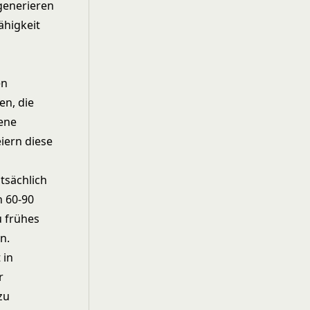
 generieren
ähigkeit
en
en, die
dene
iern diese
tsächlich
h 60-90
u frühes
n.
 in
r
zu