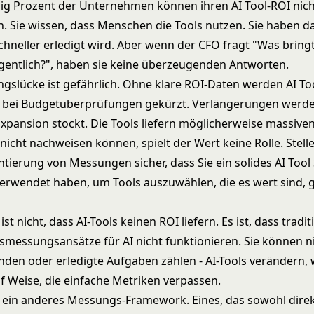
ig Prozent der Unternehmen können ihren AI Tool-ROI nic
n. Sie wissen, dass Menschen die Tools nutzen. Sie haben d
chneller erledigt wird. Aber wenn der CFO fragt "Was bring
eigentlich?", haben sie keine überzeugenden Antworten.
gslücke ist gefährlich. Ohne klare ROI-Daten werden AI To
n bei Budgetüberprüfungen gekürzt. Verlängerungen werd
Expansion stockt. Die Tools liefern möglicherweise massive
nicht nachweisen können, spielt der Wert keine Rolle. Stelle
tierung von Messungen sicher, dass Sie ein solides
AI Tool
erwendet haben, um Tools auszuwählen, die es wert sind,
st nicht, dass AI-Tools keinen ROI liefern. Es ist, dass tradit
tsmessungsansätze für AI nicht funktionieren. Sie können n
nden oder erledigte Aufgaben zählen - AI-Tools verändern, 
uf Weise, die einfache Metriken verpassen.
 ein anderes Messungs-Framework. Eines, das sowohl dire