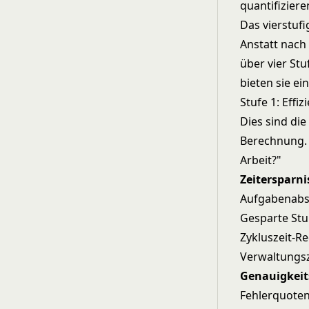
quantifiziere
Das vierstuf
Anstatt nach
über vier St
bieten sie ei
Stufe 1: Effi
Dies sind di
Berechnung. 
Arbeit?"
Zeitersparni
Aufgabenabsc
Gesparte St
Zykluszeit-R
Verwaltungsz
Genauigkeit
Fehlerquoten