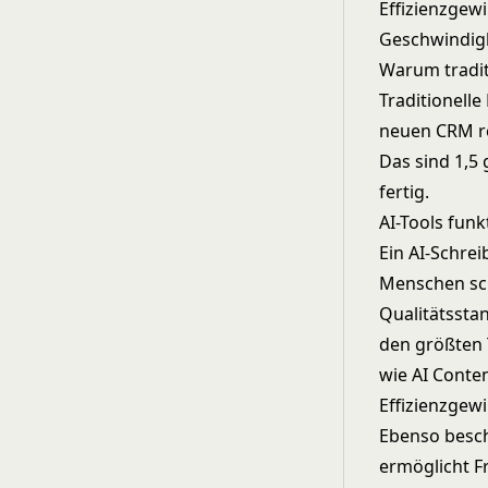
Effizienzgew
Geschwindigk
Warum tradit
Traditionell
neuen CRM re
Das sind 1,5 
fertig.
AI-Tools funk
Ein AI-Schrei
Menschen sch
Qualitätssta
den größten 
wie
AI Conte
Effizienzgew
Ebenso beschl
ermöglicht F