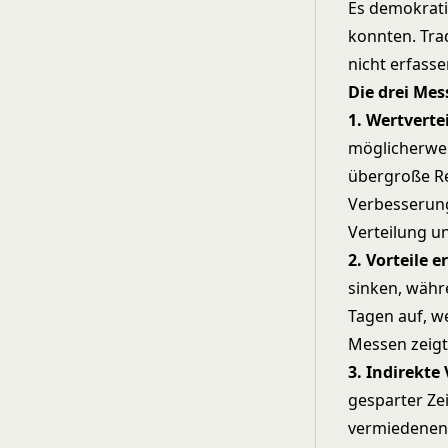
Es demokrati
konnten. Tra
nicht erfasse
Die drei Me
1. Wertverte
möglicherwei
übergroße Re
Verbesserung
Verteilung u
2. Vorteile 
sinken, währ
Tagen auf, w
Messen zeigt
3. Indirekte
gesparter Ze
vermiedenen R