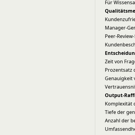
Für Wissensa
Qualitätsme
Kundenzufrie
Manager-Gen
Peer-Review-
Kundenbesch
Entscheidun
Zeit von Fra
Prozentsatz 
Genauigkeit
Vertrauensn
Output-Raff
Komplexität 
Tiefe der gen
Anzahl der b
Umfassendhe