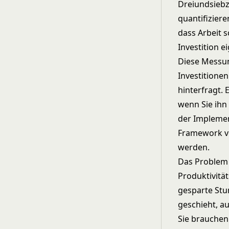
Dreiundsiebz
quantifiziere
dass Arbeit s
Investition 
Diese Messun
Investitione
hinterfragt. 
wenn Sie ihn 
der Implemen
Framework
v
werden.
Das Problem i
Produktivitä
gesparte Stu
geschieht, a
Sie brauchen