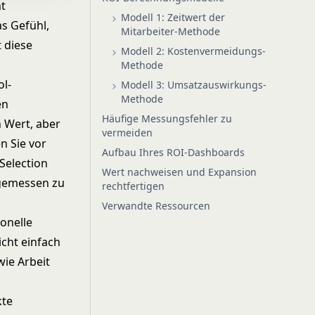
ht
Modell 1: Zeitwert der
as Gefühl,
Mitarbeiter-Methode
t diese
Modell 2: Kostenvermeidungs-
Methode
ol-
Modell 3: Umsatzauswirkungs-
Methode
en
Häufige Messungsfehler zu
n Wert, aber
vermeiden
n Sie vor
Aufbau Ihres ROI-Dashboards
 Selection
Wert nachweisen und Expansion
 gemessen zu
rechtfertigen
Verwandte Ressourcen
ionelle
icht einfach
wie Arbeit
kte