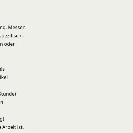
ung. Messen
pezifisch -
en oder
els
ikel
/Stunde)
en
g)
 Arbeit ist.