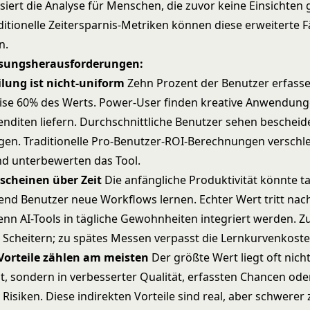
siert die Analyse für Menschen, die zuvor keine Einsichten
ditionelle Zeitersparnis-Metriken können diese erweiterte F
n.
ssungsherausforderungen:
ilung ist nicht-uniform
Zehn Prozent der Benutzer erfass
se 60% des Werts. Power-User finden kreative Anwendung
nditen liefern. Durchschnittliche Benutzer sehen beschei
en. Traditionelle Pro-Benutzer-ROI-Berechnungen verschle
nd unterbewerten das Tool.
erscheinen über Zeit
Die anfängliche Produktivität könnte ta
end Benutzer neue Workflows lernen. Echter Wert tritt nac
enn AI-Tools in tägliche Gewohnheiten integriert werden. Z
 Scheitern; zu spätes Messen verpasst die Lernkurvenkoste
 Vorteile zählen am meisten
Der größte Wert liegt oft nicht
it, sondern in verbesserter Qualität, erfassten Chancen ode
isiken. Diese indirekten Vorteile sind real, aber schwerer 