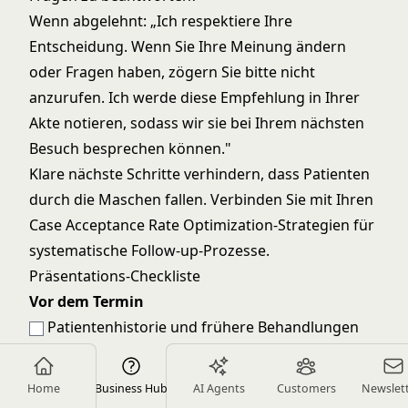
Wenn abgelehnt: „Ich respektiere Ihre
Entscheidung. Wenn Sie Ihre Meinung ändern
oder Fragen haben, zögern Sie bitte nicht
anzurufen. Ich werde diese Empfehlung in Ihrer
Akte notieren, sodass wir sie bei Ihrem nächsten
Besuch besprechen können."
Klare nächste Schritte verhindern, dass Patienten
durch die Maschen fallen. Verbinden Sie mit Ihren
Case Acceptance Rate Optimization
-Strategien für
systematische Follow-up-Prozesse.
Präsentations-Checkliste
Vor dem Termin
Patientenhistorie und frühere Behandlungen
überprüfen
Relevante Röntgenbilder, Fotos und Bildgebung
Home
Business Hub
AI Agents
Customers
Newslet
vorbereiten