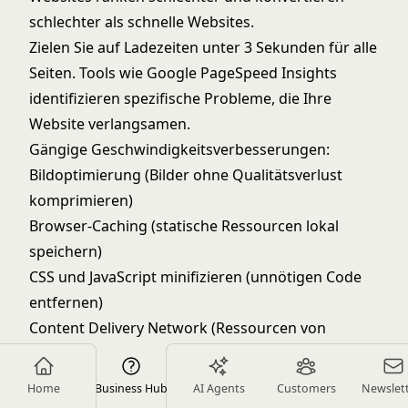
schlechter als schnelle Websites.
Zielen Sie auf Ladezeiten unter 3 Sekunden für alle
Seiten. Tools wie
Google PageSpeed Insights
identifizieren spezifische Probleme, die Ihre
Website verlangsamen.
Gängige Geschwindigkeitsverbesserungen:
Bildoptimierung (Bilder ohne Qualitätsverlust
komprimieren)
Browser-Caching (statische Ressourcen lokal
speichern)
CSS und JavaScript minifizieren (unnötigen Code
entfernen)
Content Delivery Network (Ressourcen von
geografisch verteilten Servern bereitstellen)
Third-Party-Skripte begrenzen (Tracking- und
Home
Business Hub
AI Agents
Customers
Newslet
Werbeskripte verlangsamen das Laden)