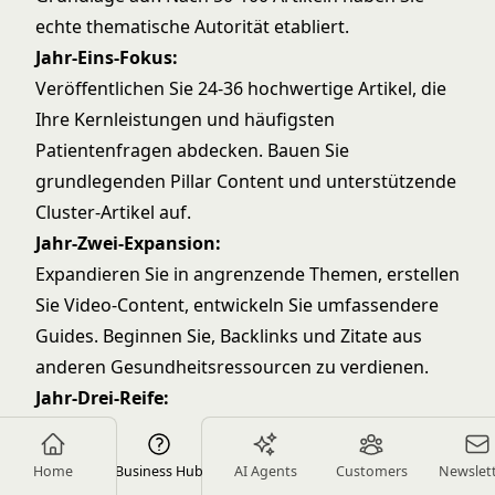
echte thematische Autorität etabliert.
Jahr-Eins-Fokus:
Veröffentlichen Sie 24-36 hochwertige Artikel, die
Ihre Kernleistungen und häufigsten
Patientenfragen abdecken. Bauen Sie
grundlegenden Pillar Content und unterstützende
Cluster-Artikel auf.
Jahr-Zwei-Expansion:
Expandieren Sie in angrenzende Themen, erstellen
Sie Video-Content, entwickeln Sie umfassendere
Guides. Beginnen Sie, Backlinks und Zitate aus
anderen Gesundheitsressourcen zu verdienen.
Jahr-Drei-Reife:
Ihre Content-Bibliothek zieht konsistenten
organischen Traffic an. Aktualisieren und frischen
Home
Business Hub
AI Agents
Customers
Newslet
Sie existierenden Content auf, während Sie neue