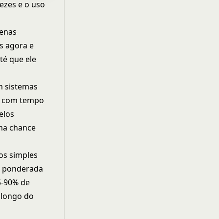
vezes e o uso
penas
es agora e
té que ele
m sistemas
ir, com tempo
elos
uma chance
os simples
o ponderada
5-90% de
 longo do