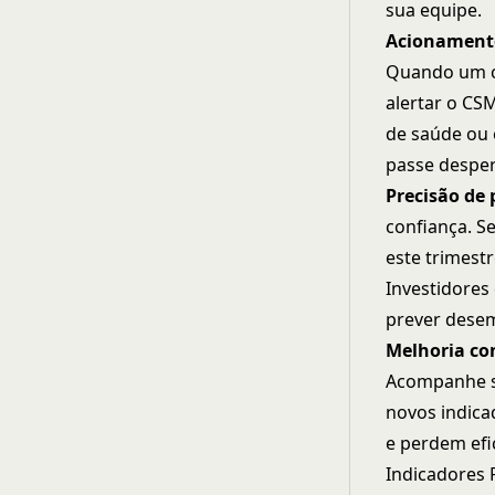
sua equipe.
Acionamento
Quando um cl
alertar o CS
de saúde ou 
passe despe
Precisão de 
confiança. S
este trimest
Investidores
prever dese
Melhoria co
Acompanhe su
novos indic
e perdem efi
Indicadores 