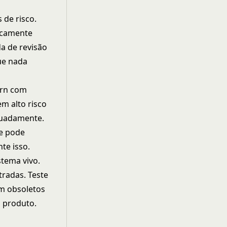
 de risco.
icamente
a de revisão
ue nada
urn com
m alto risco
quadamente.
 e pode
te isso.
stema vivo.
tradas. Teste
m obsoletos
u produto.