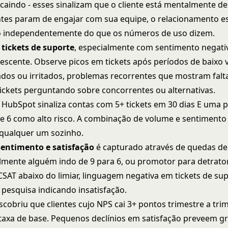
aindo - esses sinalizam que o cliente está mentalmente de
tes param de engajar com sua equipe, o relacionamento es
o independentemente do que os números de uso dizem.
tickets de suporte
, especialmente com sentimento negativ
rescente. Observe picos em tickets após períodos de baixo 
lados ou irritados, problemas recorrentes que mostram falt
tickets perguntando sobre concorrentes ou alternativas.
HubSpot sinaliza contas com 5+ tickets em 30 dias E uma 
e 6 como alto risco. A combinação de volume e sentimento
qualquer um sozinho.
sentimento e satisfação
é capturado através de quedas d
lmente alguém indo de 9 para 6, ou promotor para detrator
SAT abaixo do limiar, linguagem negativa em tickets de sup
 pesquisa indicando insatisfação.
scobriu que clientes cujo NPS cai 3+ pontos trimestre a tri
 taxa de base. Pequenos declínios em satisfação preveem g