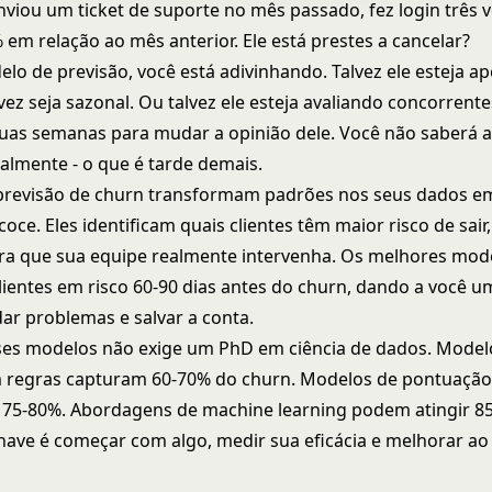
enviou um ticket de suporte no mês passado, fez login três 
 em relação ao mês anterior. Ele está prestes a cancelar?
o de previsão, você está adivinhando. Talvez ele esteja a
vez seja sazonal. Ou talvez ele esteja avaliando concorrent
uas semanas para mudar a opinião dele. Você não saberá a
almente - o que é tarde demais.
previsão de churn transformam padrões nos seus dados e
coce. Eles identificam quais clientes têm maior risco de sa
ara que sua equipe realmente intervenha. Os melhores mod
clientes em risco 60-90 dias antes do churn, dando a você 
dar problemas e salvar a conta.
ses modelos não exige um PhD em ciência de dados. Model
 regras capturam 60-70% do churn. Modelos de pontuaçã
 75-80%. Abordagens de machine learning podem atingir 8
chave é começar com algo, medir sua eficácia e melhorar ao