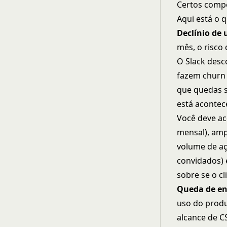
Certos comp
Aqui está o 
Declínio de 
mês, o risco
O Slack desc
fazem churn 
que quedas s
está acontec
Você deve ac
mensal), amp
volume de aç
convidados) 
sobre se o cl
Queda de e
uso do produ
alcance de C