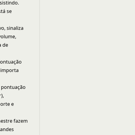
sistindo.
tá se
o, sinaliza
volume,
a de
pontuação
 importa
e pontuação
),
orte e
mestre fazem
randes