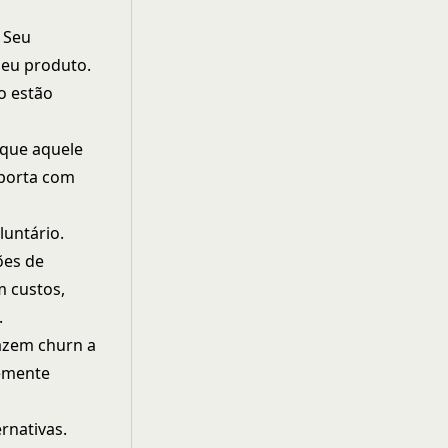
 Seu
seu produto.
o estão
 que aquele
mporta com
luntário.
ões de
 custos,
.
azem churn a
emente
rnativas.