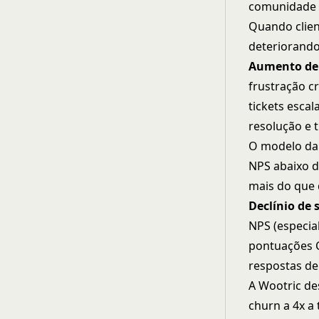
comunidade c
Quando clien
deteriorand
Aumento de 
frustração c
tickets esca
resolução e 
O modelo da 
NPS abaixo d
mais do que 
Declínio de 
NPS (especia
pontuações C
respostas de
A Wootric de
churn a 4x a