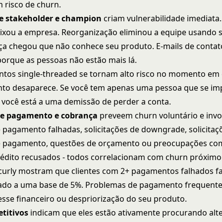
risco de churn.
 stakeholder e champion
criam vulnerabilidade imediata.
xou a empresa. Reorganização eliminou a equipe usando 
ça chegou que não conhece seu produto. E-mails de contat
orque as pessoas não estão mais lá.
tos single-threaded se tornam alto risco no momento em
nto desaparece. Se você tem apenas uma pessoa que se i
 você está a uma demissão de perder a conta.
e pagamento e cobrança
preveem churn voluntário e invo
e pagamento falhadas, solicitações de downgrade, solicitaç
e pagamento, questões de orçamento ou preocupações com
rédito recusados - todos correlacionam com churn próximo
curly mostram que clientes com 2+ pagamentos falhados f
do a uma base de 5%. Problemas de pagamento frequent
esse financeiro ou despriorização do seu produto.
titivos
indicam que eles estão ativamente procurando alte