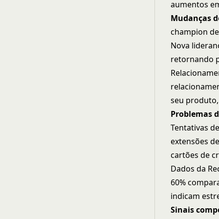
aumentos em 
Mudanças de
champion dei
Nova lideran
retornando p
Relacionamen
relacioname
seu produto,
Problemas d
Tentativas d
extensões d
cartões de c
Dados da Re
60% compara
indicam estr
Sinais compe