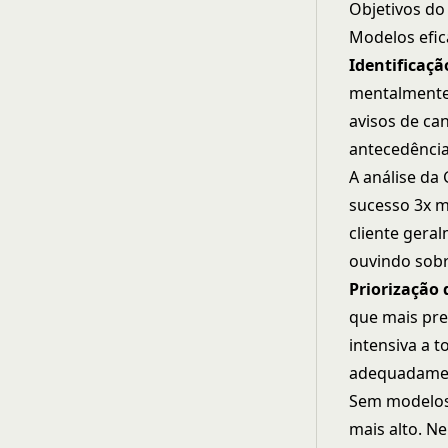
Objetivos d
Modelos efic
Identificaçã
mentalmente 
avisos de can
antecedência
A análise da
sucesso 3x m
cliente gera
ouvindo sobr
Priorização 
que mais pre
intensiva a t
adequadame
Sem modelos
mais alto. N