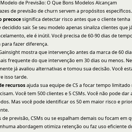
o Modelo de Previsão: O Que Bons Modelos Alcançam
azes de previsão de churn servem a propósitos específicos
o precoce
significa detectar risco antes que o cliente tenha
decidido sair. Se seu modelo apenas sinaliza clientes que 
celamento, ele é inútil. Você precisa de 60-90 dias de temp
 para fazer diferença.
 Gainsight mostra que intervenção antes da marca de 60 di
ais frequente do que intervenção em 30 dias ou menos. Ne
lmente já avaliou alternativas e tomou sua decisão. Você es
e isso tarde.
de recursos
ajuda sua equipe de CS a focar tempo limitado 
cisam. Você tem 500 clientes e 5 CSMs. Você não pode dar
odos. Mas você pode identificar os 50 em maior risco e prior
nte.
 de previsão, CSMs ou se espalham demais ou focam em 
enhuma abordagem otimiza retenção ou faz uso eficiente 