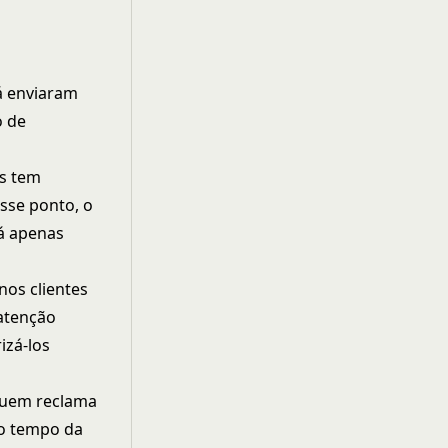
.
já enviaram
o de
as tem
sse ponto, o
tá apenas
nos clientes
 atenção
izá-los
quem reclama
do tempo da