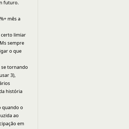
 futuro.
30%+ mês a
certo limiar
CSMs sempre
igar o que
l se tornando
usar 3),
ários
a história
o quando o
duzida ao
icipação em