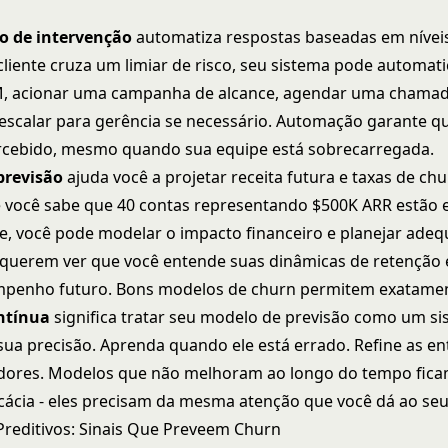
 de intervenção
automatiza respostas baseadas em níveis
iente cruza um limiar de risco, seu sistema pode automat
M, acionar uma campanha de alcance, agendar uma chamad
escalar para gerência se necessário. Automação garante q
rcebido, mesmo quando sua equipe está sobrecarregada.
previsão
ajuda você a projetar receita futura e taxas de ch
e você sabe que 40 contas representando $500K ARR estão e
re, você pode modelar o impacto financeiro e planejar ade
 querem ver que você entende suas dinâmicas de retenção
mpenho futuro. Bons modelos de churn permitem exatamen
ntínua
significa tratar seu modelo de previsão como um si
a precisão. Aprenda quando ele está errado. Refine as en
adores. Modelos que não melhoram ao longo do tempo fica
cácia - eles precisam da mesma atenção que você dá ao se
Preditivos: Sinais Que Preveem Churn