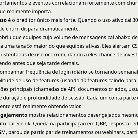
ortamentos e eventos correlacionam fortemente com churn
que realmente importa.
uso
é o preditor único mais forte. Quando o uso ativo cai 
 de churn dispara dramaticamente.
obriu que equipes cujo volume de mensagens cai abaixo de 
a uma taxa 5x maior do que equipes ativas. Eles alertam 
ustentadas de uso ocorrem, dando a eles chance de invest
endo antes que seja tarde demais.
ompanhar frequência de login (diário se tornando semana
litude de uso de features (usando 10 features caindo para 
ões principais (chamadas de API, documentos criados, usu
e duração e profundidade de sessão. Cada um conta parte d
iente está realmente obtendo valor.
ngajamento
mostra relacionamentos desengajados mesm
to parece ok. Queda na participação em QBR, resposta re
SM, parou de participar de treinamentos ou webinars, part