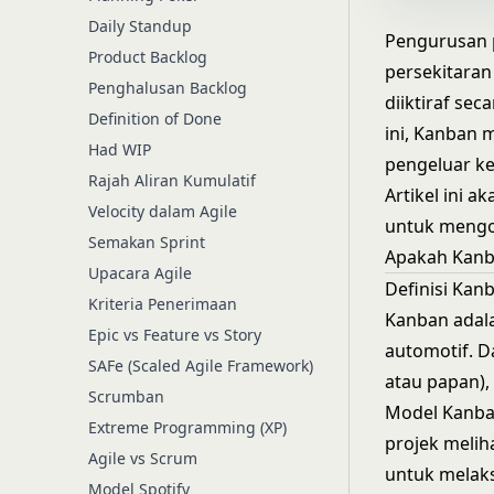
Daily Standup
Pengurusan p
Product Backlog
persekitara
Penghalusan Backlog
diiktiraf sec
Definition of Done
ini, Kanban 
Had WIP
pengeluar ke
Rajah Aliran Kumulatif
Artikel ini 
Velocity dalam Agile
untuk mengo
Semakan Sprint
Apakah Kan
Upacara Agile
Definisi Kan
Kriteria Penerimaan
Kanban adala
Epic vs Feature vs Story
automotif. D
SAFe (Scaled Agile Framework)
atau papan),
Scrumban
Model Kanban
Extreme Programming (XP)
projek melih
Agile vs Scrum
untuk melak
Model Spotify