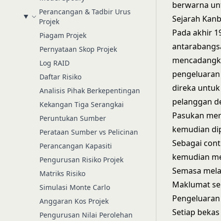
berwarna un
Perancangan & Tadbir Urus
Sejarah Kan
Projek
Pada akhir 1
Piagam Projek
antarabangsa
Pernyataan Skop Projek
mencadangka
Log RAID
pengeluaran s
Daftar Risiko
direka untu
Analisis Pihak Berkepentingan
pelanggan d
Kekangan Tiga Serangkai
Pasukan mer
Peruntukan Sumber
kemudian dip
Perataan Sumber vs Pelicinan
Sebagai cont
Perancangan Kapasiti
kemudian men
Pengurusan Risiko Projek
Semasa melak
Matriks Risiko
Maklumat sen
Simulasi Monte Carlo
Pengeluaran
Anggaran Kos Projek
Setiap beka
Pengurusan Nilai Perolehan