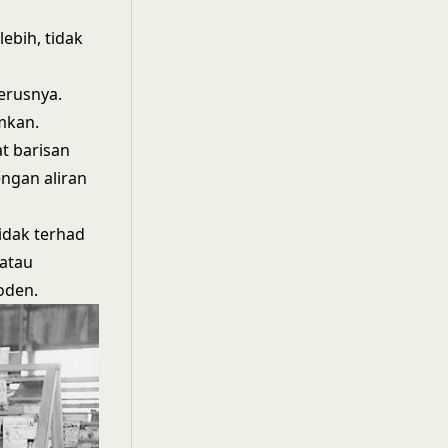
ebih, tidak
erusnya.
mkan.
t barisan
ngan aliran
idak terhad
atau
oden.