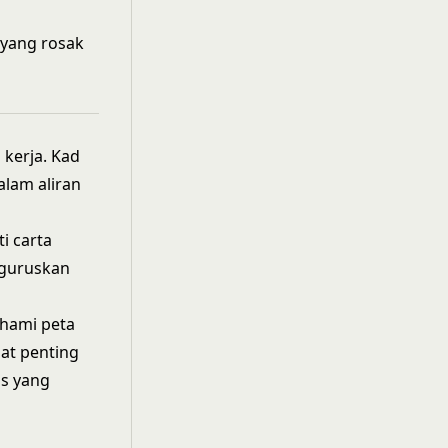
 yang rosak
 kerja. Kad
alam aliran
i carta
nguruskan
hami peta
at penting
as yang