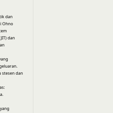
tik dan
hi Ohno
stem
JIT) dan
aan
yang
geluaran.
u stesen dan
as:
a.
 yang