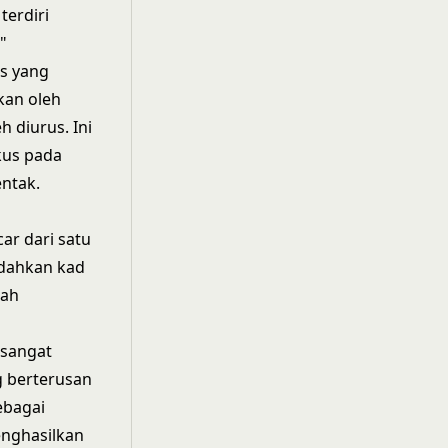
terdiri
"
s yang
kan oleh
 diurus. Ini
kus pada
ntak.
ar dari satu
ndahkan kad
gah
 sangat
g berterusan
ebagai
enghasilkan