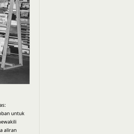
as:
nban untuk
mewakili
a aliran