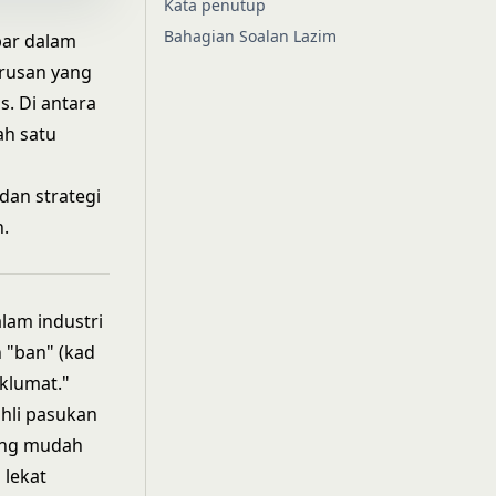
Kata penutup
Bahagian Soalan Lazim
bar dalam
urusan yang
as. Di antara
ah satu
dan strategi
.
lam industri
n "ban" (kad
klumat."
hli pasukan
ling mudah
 lekat