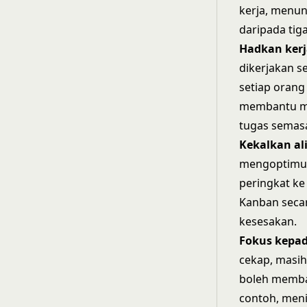
kerja, menun
daripada tiga
Hadkan ker
dikerjakan s
setiap orang
membantu me
tugas semas
Kekalkan
al
mengoptimumk
peringkat ke
Kanban secar
kesesakan.
Fokus
kepa
cekap, masih
boleh memba
contoh, meni