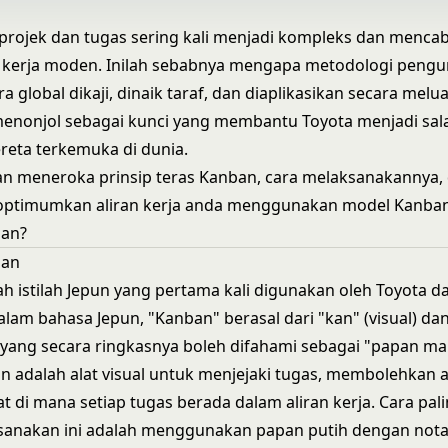
rojek dan tugas sering kali menjadi kompleks dan menca
n kerja moden. Inilah sebabnya mengapa metodologi peng
ara global dikaji, dinaik taraf, dan diaplikasikan secara melu
menonjol sebagai kunci yang membantu Toyota menjadi sal
reta terkemuka di dunia.
akan meneroka prinsip teras Kanban, cara melaksanakannya, 
ptimumkan aliran kerja anda menggunakan model Kanban
ban?
ban
h istilah Jepun yang pertama kali digunakan oleh Toyota da
alam bahasa Jepun, "Kanban" berasal dari "kan" (visual) da
 yang secara ringkasnya boleh difahami sebagai "papan ma
 adalah alat visual untuk menjejaki tugas, membolehkan a
at di mana setiap tugas berada dalam aliran kerja. Cara pa
sanakan ini adalah menggunakan papan putih dengan nota