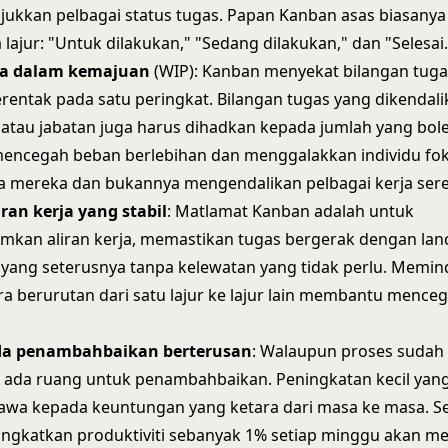
jukkan pelbagai status tugas. Papan Kanban asas biasanya 
 lajur: "Untuk dilakukan," "Sedang dilakukan," dan "Selesai.
ja dalam kemajuan
(WIP): Kanban menyekat bilangan tuga
erentak pada satu peringkat. Bilangan tugas yang dikendali
 atau jabatan juga harus dihadkan kepada jumlah yang boleh
ncegah beban berlebihan dan menggalakkan individu fo
a mereka dan bukannya mengendalikan pelbagai kerja sere
iran
kerja
yang
stabil
: Matlamat Kanban adalah untuk
an aliran kerja, memastikan tugas bergerak dengan lanc
 yang seterusnya tanpa kelewatan yang tidak perlu. Memi
a berurutan dari satu lajur ke lajur lain membantu mence
da
penambahbaikan
berterusan
: Walaupun proses sudah
 ada ruang untuk penambahbaikan. Peningkatan kecil yan
wa kepada keuntungan yang ketara dari masa ke masa. S
ngkatkan produktiviti sebanyak 1% setiap minggu akan m