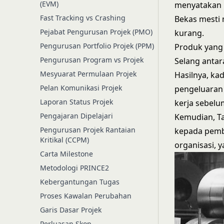
(EVM)
menyatakan b
Fast Tracking vs Crashing
Bekas mesti 
Pejabat Pengurusan Projek (PMO)
kurang.
Pengurusan Portfolio Projek (PPM)
Produk yang 
Pengurusan Program vs Projek
Selang anta
Mesyuarat Permulaan Projek
Hasilnya, k
Pelan Komunikasi Projek
pengeluaran 
Laporan Status Projek
kerja sebel
Pengajaran Dipelajari
Kemudian, Ta
Pengurusan Projek Rantaian
kepada pemb
Kritikal (CCPM)
organisasi,
Carta Milestone
Metodologi PRINCE2
Kebergantungan Tugas
Proses Kawalan Perubahan
Garis Dasar Projek
Perluasan Skop