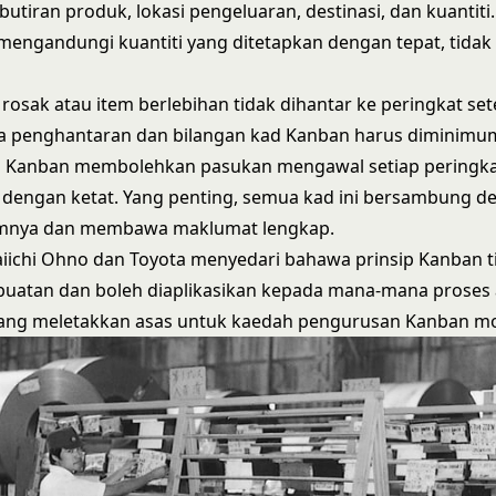
utiran produk, lokasi pengeluaran, destinasi, dan kuantiti.
mengandungi kuantiti yang ditetapkan dengan tepat, tidak l
rosak atau item berlebihan tidak dihantar ke peringkat set
ra penghantaran dan bilangan kad Kanban harus diminimu
ad Kanban membolehkan pasukan mengawal setiap peringka
dengan ketat. Yang penting, semua kad ini bersambung de
umnya dan membawa maklumat lengkap.
iichi Ohno dan Toyota menyedari bahawa prinsip Kanban t
uatan dan boleh diaplikasikan kepada mana-mana proses 
 yang meletakkan asas untuk kaedah pengurusan Kanban m