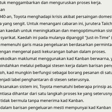
tuk menggambarkan dan menguruskan proses kerja.
ban
940-an, Toyota menghadapi krisis akibat persaingan domes
 yang sengit. Untuk menangani cabaran ini, jurutera Taiic
n kaedah untuk meningkatkan dan mengoptimumkan si
yarikat. Kaedah ini pada mulanya dipanggil "Just-in-Time" (
k memenuhi garis masa pengeluaran berdasarkan permint
engan mengenal pasti kekurangan bahan dalam proses.
ekodkan maklumat menggunakan kad Kanban berwarna, 
indahkan melalui pelbagai stesen kerja dalam barisan pen
oh, kad mungkin berfungsi sebagai borang pesanan di sat
jadi label penghantaran di stesen seterusnya.
sanakan sistem ini, Toyota mematuhi beberapa prinsip as
tiasa dihantar dari satu langkah proses ke yang seterusny
 tidak bermula tanpa menerima kad Kanban.
s dalam barisan pengeluaran mesti mempunyai kad Kanban