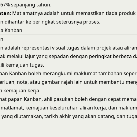
 67% sepanjang tahun.
atan
: Matlamatnya adalah untuk memastikan tiada produk
an dihantar ke peringkat seterusnya proses.
ma Kanban
an
 adalah representasi visual tugas dalam projek atau aliran
ak melalui lajur yang sepadan dengan peringkat berbeza d
ili kemajuan tugas.
papan Kanban boleh merangkumi maklumat tambahan sepert
perluan, nota, atau gambar rajah lain untuk membantu me
i kemajuan kerja.
hat papan Kanban, ahli pasukan boleh dengan cepat mema
h matlamat, kemajuan keseluruhan aliran kerja, dan maklum
s yang diutamakan, tarikh akhir yang akan datang, dan tug
n