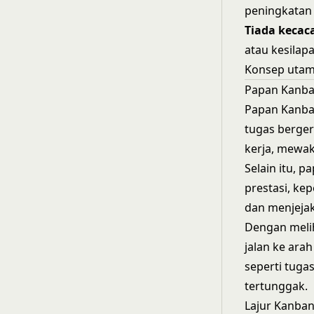
peningkatan
Tiada kecac
atau kesilap
Konsep uta
Papan Kanb
Papan Kanban
tugas berger
kerja, mewak
Selain itu, 
prestasi, ke
dan menjejak
Dengan meli
jalan ke ara
seperti tuga
tertunggak.
Lajur Kanba