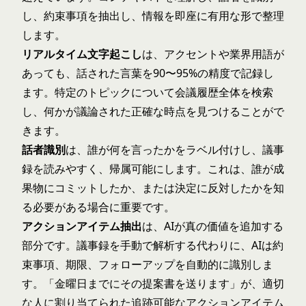
し、約束事項を抽出し、情報を即座に有用な形で整理
します。
リアルタイム文字起こし
は、アクセントや業界用語が
あっても、話された言葉を90〜95%の精度で記録し
ます。特定のトピックについて会議履歴全体を検索
し、何かが議論された正確な時点を見つけることがで
きます。
話者識別
は、誰が何を言ったかをラベル付けし、議事
録を読みやすく、帰属可能にします。これは、誰が成
果物にコミットしたか、または決定に反対したかを知
る必要がある場合に重要です。
アクションアイテム抽出
は、AIが真の価値を追加する
部分です。議事録を手動で解析する代わりに、AIは約
束事項、期限、フォローアップを自動的に識別しま
す。「金曜日までにその提案書を送ります」が、適切
な人に割り当てられた追跡可能なアクションアイテム