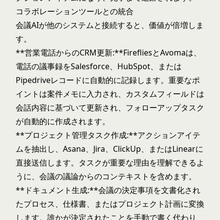
コラボレーションツールとの統合
会議AIが他のシステムと接続すると、価値が倍増しま
す。
**営業電話からのCRM更新:**FirefliesとAvomaは、
電話の議事録をSalesforce、HubSpot、または
Pipedriveレコードに自動的に記録します。重要なポ
イントは案件メモに入力され、カスタムフィールドは
会話内容に基づいて更新され、フォローアップタスク
が自動的に作成されます。
**プロジェクト管理タスク作成:**アクションアイテ
ムを抽出し、Asana、Jira、ClickUp、またはLinearに
直接送信します。タスクが重要な理由を理解できるよ
うに、会議の議論からのコンテキストを含めます。
**ドキュメント生成:**会議の決定事項を文書化され
たプロセス、仕様書、またはプロジェクト計画に変換
します。誰かが決定されたことを手動で書く代わり