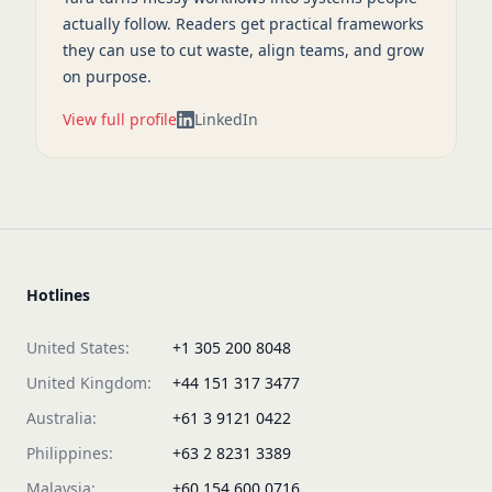
actually follow. Readers get practical frameworks
they can use to cut waste, align teams, and grow
on purpose.
View full profile
LinkedIn
Hotlines
United States:
+1 305 200 8048
United Kingdom:
+44 151 317 3477
Australia:
+61 3 9121 0422
Philippines:
+63 2 8231 3389
Malaysia:
+60 154 600 0716