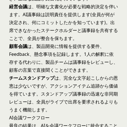
経営会議
は、明確な文書化が必要な戦略的決定を伴い
ます。AI議事録は説明責任を提供します(全員が何が
決定され、何にコミットしたかを知っています)。出
席できなかったステークホルダーと議事録を共有する
ことで、全員が整合を保ちます。
顧客会議
は、製品開発に情報を提供する要件、
Feedback、懸念事項を記録します。1人の解釈に依
存する代わりに、製品チームは議事録をレビューし、
顧客の言葉で直接聞くことができます。
チームスタンドアップ
は、完全な文字起こしからの恩
恵は少ないですが、アクションアイテム追跡から価値
を得ています。スタンドアップ議事録の迅速な非同期
レビューは、全員がライブで出席を要求されるよりも
うまく機能します。
AI会議ワークフロー
最良の結果は、AIを会議ワークフローに統合すること