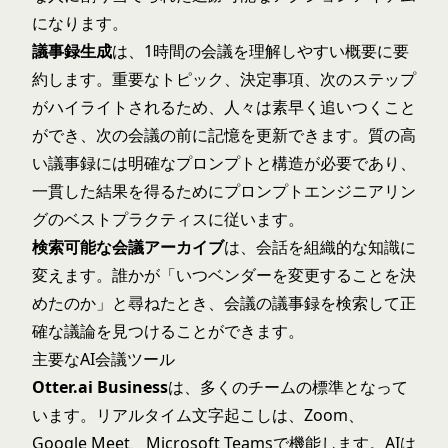
になります。
議事録生成
は、1時間の会議を理解しやすい概要に要
約します。重要なトピック、決定事項、次のステップ
がハイライトされるため、人々は素早く追いつくこと
ができ、次の会議の前に記憶を更新できます。質の高
い議事録には明確なプロンプトと構造が必要であり、
一貫した結果を得るために
プロンプトエンジニアリン
グのベストプラクティス
に従います。
検索可能な会議アーカイブ
は、会話を組織的な知識に
変えます。誰かが「いつベンダーを変更することを決
めたのか」と尋ねたとき、会議の議事録を検索して正
確な議論を見つけることができます。
主要なAI会議ツール
Otter.ai Business
は、多くのチームの標準となって
います。リアルタイム文字起こしは、Zoom、
Google Meet、Microsoft Teamsで機能します。AIは