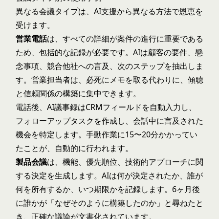
異なる会議タイプは、AI支援から異なる方法で恩恵を
受けます。
営業電話
は、すべての詳細が案件の進行に重要である
ため、包括的な記録が必要です。AIは顧客の要件、懸
念事項、競合他社への言及、次のステップを抽出しま
す。営業担当者は、必死にメモを取る代わりに、傾聴
と信頼関係の構築に集中できます。
電話後、AI議事録はCRMフィールドを自動入力し、
フォローアップタスクを作成し、会話中に言及された
機会を特定します。手動作業に15〜20分かかってい
たことが、自動的に行われます。
製品会議
は、機能、優先順位、技術的アプローチに関
する決定を生成します。AIは何が決定されたか、誰が
何を所有するか、いつ期限かを記録します。6ヶ月後
に誰かが「なぜそのように構築したのか」と尋ねたと
き、正確な議論が文書化されています。