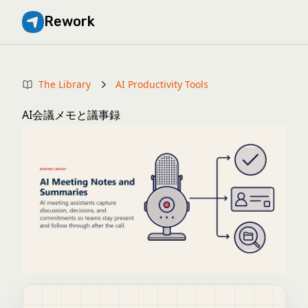
Rework
The Library
AI Productivity Tools
AI会議メモと議事録