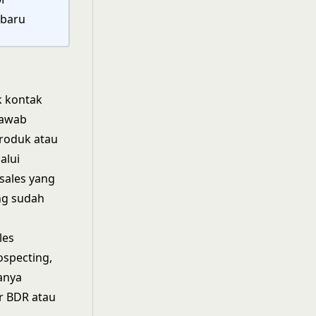
 baru
k kontak
jawab
produk atau
alui
 sales yang
ng sudah
les
ospecting,
sanya
r BDR atau