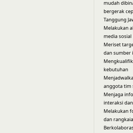
mudah dibina
bergerak cep
Tanggung J
Melakukan ak
media sosial
Meriset targ
dan sumber i
Mengkualifik
kebutuhan
Menjadwalka
anggota tim 
Menjaga info
interaksi da
Melakukan fo
dan rangkaia
Berkolaboras