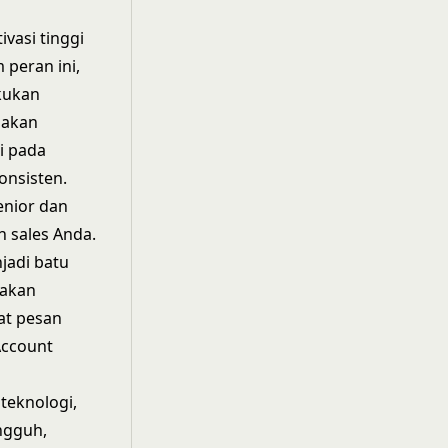
vasi tinggi
peran ini,
kukan
 akan
i pada
onsisten.
enior dan
 sales Anda.
jadi batu
 akan
at pesan
Account
teknologi,
ngguh,