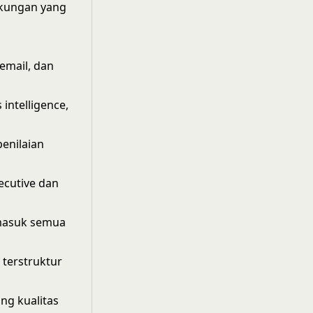
gkungan yang
email, dan
intelligence,
penilaian
ecutive dan
rmasuk semua
 terstruktur
ng kualitas