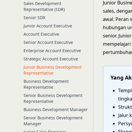
Junior Busin
Sales Development
Representative (SDR)
sales, denga
Senior SDR
awal. Peran
Junior Account Executive
hubungan unt
Account Executive
senior. Junio
Senior Account Executive
mempelajari 
Enterprise Account Executive
pertumbuhan
Strategic Account Executive
Junior Business Development
Representative
Yang Ak
Business Development
Representative
Templ
Senior Business Development
tingk
Representative
Struk
Business Development Manager
Jalur 
Senior Business Development
Persy
Manager
Ekspe
Junior Sales Engineer