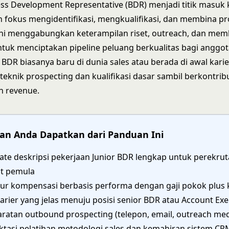
ess Development Representative (BDR) menjadi titik masuk 
n fokus mengidentifikasi, mengkualifikasi, dan membina p
 ini menggabungkan keterampilan riset, outreach, dan me
uk menciptakan pipeline peluang berkualitas bagi anggota
r BDR biasanya baru di dunia sales atau berada di awal kari
teknik prospecting dan kualifikasi dasar sambil berkontrib
 revenue.
an Anda Dapatkan dari Panduan Ini
ate deskripsi pekerjaan Junior BDR lengkap untuk perekrut
at pemula
tur kompensasi berbasis performa dengan gaji pokok plus 
karier yang jelas menuju posisi senior BDR atau Account Exe
aratan outbound prospecting (telepon, email, outreach medi
ktasi pelatihan metodologi sales dan kemahiran sistem CR