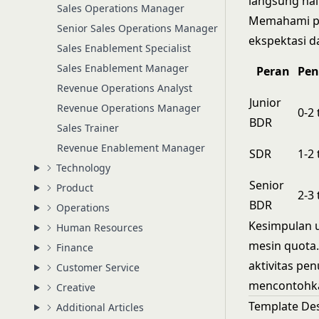
langsung nai
Sales Operations Manager
Memahami po
Senior Sales Operations Manager
ekspektasi d
Sales Enablement Specialist
Sales Enablement Manager
Peran
Pe
Revenue Operations Analyst
Junior
Revenue Operations Manager
0-2
BDR
Sales Trainer
Revenue Enablement Manager
SDR
1-2
Technology
Senior
Product
2-3
BDR
Operations
Kesimpulan 
Human Resources
mesin quota
Finance
aktivitas pe
Customer Service
mencontohka
Creative
Template Des
Additional Articles