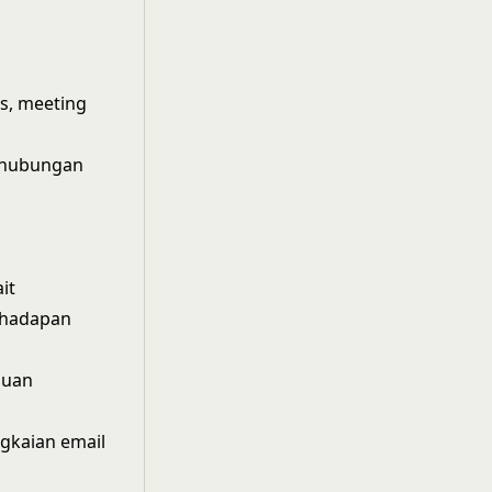
s, meeting
n hubungan
it
erhadapan
puan
gkaian email