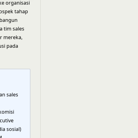
ke organisasi
rospek tahap
mbangun
 tim sales
er mereka,
usi pada
an sales
komisi
cutive
a sosial)
M