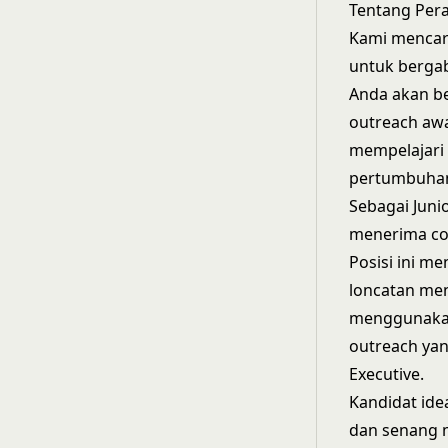
Tentang Pera
Kami mencari
untuk bergab
Anda akan b
outreach awa
mempelajari 
pertumbuhan 
Sebagai Juni
menerima co
Posisi ini m
loncatan men
menggunakan
outreach yan
Executive.
Kandidat ide
dan senang 