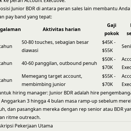
k ke peran Account Executive.
sisi Junior BDR di antara peran sales lain membantu And
an pay band yang tepat:
Gaji
ngalaman
Aktivitas harian
pokok
s
50-80 touches, sebagian besar
$45K -
 tahun
Sen
diawasi
$55K
$50K -
Acc
 tahun
40-60 panggilan, outbound penuh
$70K
Exec
Memegang target account,
$55K -
Acc
 tahun
membimbing junior
$70K
Exec
untuk hiring manager: Junior BDR adalah hire pengembang
. Anggarkan 3 hingga 4 bulan masa ramp-up sebelum mer
nuh, dan pasangkan mereka dengan rep senior atau
BDR
yan
n ritme outreach.
kripsi Pekerjaan Utama