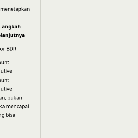
a menetapkan
Langkah
elanjutnya
ior BDR
ount
utive
ount
utive
an, bukan
eka mencapai
g bisa