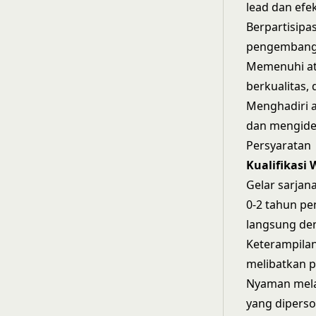
lead dan efe
Berpartisipa
pengembang
Memenuhi ata
berkualitas,
Menghadiri 
dan mengiden
Persyaratan
Kualifikasi 
Gelar sarjana
0-2 tahun pe
langsung de
Keterampila
melibatkan p
Nyaman mela
yang diperso