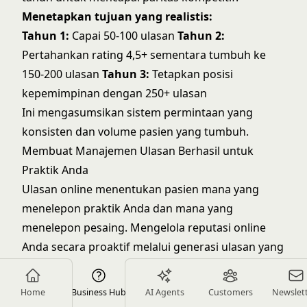
Menetapkan tujuan yang realistis:
Tahun 1:
Capai 50-100 ulasan
Tahun 2:
Pertahankan rating 4,5+ sementara tumbuh ke
150-200 ulasan
Tahun 3:
Tetapkan posisi
kepemimpinan dengan 250+ ulasan
Ini mengasumsikan sistem permintaan yang
konsisten dan volume pasien yang tumbuh.
Membuat Manajemen Ulasan Berhasil untuk
Praktik Anda
Ulasan online menentukan pasien mana yang
menelepon praktik Anda dan mana yang
menelepon pesaing. Mengelola reputasi online
Anda secara proaktif melalui generasi ulasan yang
konsisten dan respons yang profesional serta
patuh HIPAA adalah hal yang esensial untuk
Home
Business Hub
AI Agents
Customers
Newslet
pertumbuhan.