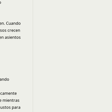
o
cen. Cuando
sos crecen
en asientos
uando
ticamente
e mientras
justos para