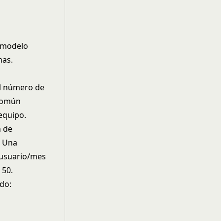
 modelo
mas.
el número de
 común
equipo.
n de
. Una
/usuario/mes
 50.
do: