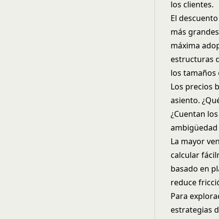
los clientes.
El descuento
más grandes 
máxima adopc
estructuras 
los tamaños 
Los precios b
asiento. ¿Qu
¿Cuentan los
ambigüedad c
La mayor ven
calcular fác
basado en pla
reduce fricc
Para explora
estrategias 