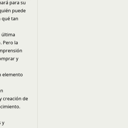
mará para su
 quién puede
a qué tan
 última
 Pero la
omprensión
comprar y
a
un elemento
ón
 y creación de
ecimiento.
s y