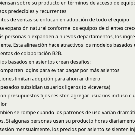
 piensan sobre su producto en términos de acceso de equip
sos predecibles y recurrentes
tos de ventas se enfocan en adopción de todo el equipo
ea expansión natural conforme los equipos de clientes cre
s personas o expanden a nuevos departamentos, los ingre
nte. Esta alineación hace atractivos los modelos basados 
entas de colaboración B2B.
cios basados en asientos crean desafíos:
 comparten logins para evitar pagar por más asientos
ciones limitan adopción para ahorrar dinero
 pesados subsidian usuarios ligeros (o viceversa)
 con presupuestos fijos resisten agregar usuarios incluso c
alor
mbién se rompe cuando los patrones de uso varían dramá
os. Si algunas personas usan su producto horas diariament
 sesión mensualmente, los precios por asiento se sienten in