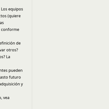
 Los equipos
tos (quiere
Las
% conforme
efinición de
var otros?
os? La
ientes pueden
gasto futuro
adquisición y
, vea