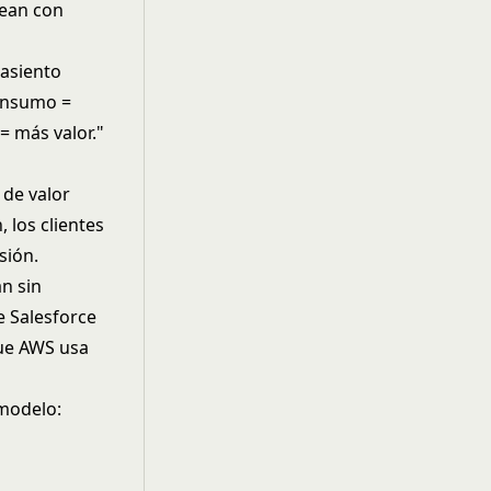
lean con
 asiento
consumo =
= más valor."
 de valor
 los clientes
nsión
.
n sin
e Salesforce
que AWS usa
modelo: