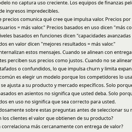
delo no captura uso creciente. Los equipos de finanzas pe
 de ingresos impredecibles.
 precios comunica qué cree que impulsa valor. Precios por
suarios = más valor." Precios basados en uso dicen "más 
Niveles basados en funciones dicen "capacidades avanzadas 
dos en valor dicen "mejores resultados = más valor."
 internalizan estos mensajes. Cuando se alinean con entrega
entes perciben sus precios como justos. Cuando no se alinean,
stafados o confundidos, lo que impulsa
churn y limita expa
 común es elegir un modelo porque los competidores lo usa
i se ajusta a su producto y mercado específicos. Solo porqu
basados en asientos no significa que usted deba. Solo por
dos en uso no significa que sea correcto para usted.
dosamente sobre estas preguntas antes de seleccionar su 
los clientes el valor que obtienen de su producto?
 correlaciona más cercanamente con entrega de valor?