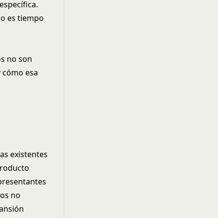
específica.
o es tiempo
os no son
 y cómo esa
as existentes
producto
epresentantes
ios no
pansión