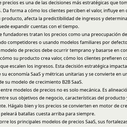
 precios es una de las decisiones más estratégicas que to
 Da forma a cómo los clientes perciben el valor, influye en
 producto, afecta la predictibilidad de ingresos y determin
uede expandir cuentas con el tiempo.
e fundadores tratan los precios como una preocupación de
ndo competidores o usando modelos familiares por defecto.
l modelo de precios debe ocurrir temprano y basarse en c
cómo su producto crea valor, cómo los clientes prefieren 
que escalen los ingresos. Esta decisión estratégica impact
e su
economía SaaS y métricas unitarias
y se convierte en 
de su
modelo de crecimiento B2B SaaS
.
a entre modelos de precios no es solo mecánica. Es alineaci
ntre sus objetivos de negocio, características del producto
ente. Hágalo bien y los precios se convierten en motor de cr
 peleará batallas cuesta arriba para siempre.
orre los principales modelos de precios SaaS, sus fortaleza