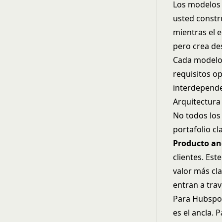
Los modelos 
usted constr
mientras el e
pero crea des
Cada modelo 
requisitos o
interdepende
Arquitectura
No todos los
portafolio cl
Producto an
clientes. Es
valor más cla
entran a tra
Para Hubspot
es el ancla. 