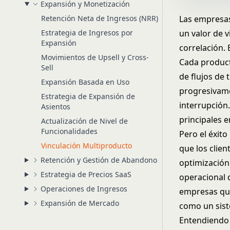
Expansión y Monetización
Retención Neta de Ingresos (NRR)
Las empresas
Estrategia de Ingresos por
un valor de 
Expansión
correlación. 
Movimientos de Upsell y Cross-
Cada product
Sell
de flujos de
Expansión Basada en Uso
progresivame
Estrategia de Expansión de
interrupción.
Asientos
principales 
Actualización de Nivel de
Funcionalidades
Pero el éxit
Vinculación Multiproducto
que los clien
Retención y Gestión de Abandono
optimización 
Estrategia de Precios SaaS
operacional 
Operaciones de Ingresos
empresas que
Expansión de Mercado
como un sist
Entendiendo 