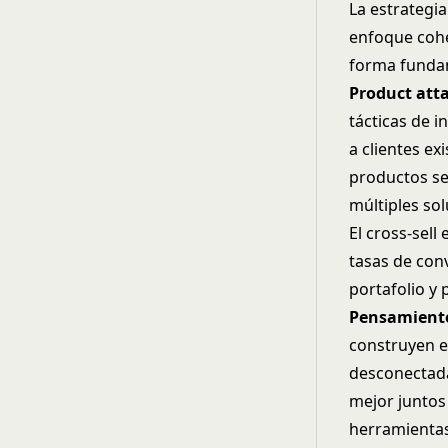
La estrategi
enfoque cohe
forma funda
Product atta
tácticas de i
a clientes ex
productos se
múltiples sol
El cross-sell
tasas de con
portafolio y
Pensamiento
construyen e
desconectada
mejor juntos
herramienta