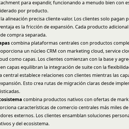
ttachment para expandir, funcionando a menudo bien con
e
liderado por producto
.
 la alineación precisa cliente-valor. Los clientes solo pagan 
entaja es la fricción de expansión. Cada producto adicional
 de compra separada.
apas
combina plataformas centrales con productos compl
roporciona un núcleo CRM con marketing cloud, service clo
ud como capas. Los clientes comienzan con la base y agre
n capas equilibran la integración de suite con la flexibilid
a central establece relaciones con clientes mientras las ca
expansión. Esto crea rutas de migración claras desde impl
isticadas.
cosistema
combina productos nativos con ofertas de mark
orciona características de comercio centrales más miles de
adores externos. Los clientes ensamblan soluciones person
tivos y del ecosistema.