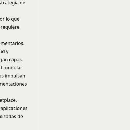
strategia de
por lo que
 requiere
ementarios.
ud y
gan capas.
ad modular.
pas impulsan
ementaciones
etplace.
 aplicaciones
alizadas de