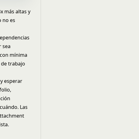
x más altas y
o no es
 dependencias
r sea
e con mínima
 de trabajo
 y esperar
olio,
ución
 cuándo. Las
attachment
sta.