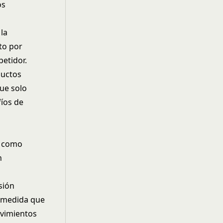
os
la
to por
etidor.
ductos
que solo
fíos de
t como
n
sión
a medida que
ovimientos