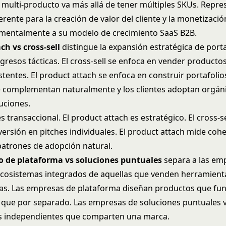
a multi-producto va más allá de tener múltiples SKUs. Repre
rente para la creación de valor del cliente y la monetizaci
mentalmente a su
modelo de crecimiento SaaS B2B
.
ch vs cross-sell
distingue la expansión estratégica de porta
ngresos tácticas. El cross-sell se enfoca en vender producto
istentes. El product attach se enfoca en construir portafoli
 complementan naturalmente y los clientes adoptan orgá
uciones.
 es transaccional. El product attach es estratégico. El cross-s
versión en pitches individuales. El product attach mide coh
 patrones de adopción natural.
 de plataforma vs soluciones puntuales
separa a las em
cosistemas integrados de aquellas que venden herramient
s. Las empresas de plataforma diseñan productos que fu
 que por separado. Las empresas de soluciones puntuales
s independientes que comparten una marca.