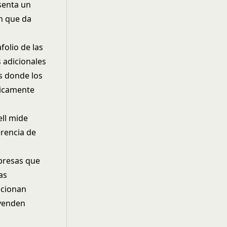
senta un
ón que da
folio de las
s adicionales
os donde los
nicamente
ell mide
erencia de
presas que
as
ncionan
 venden