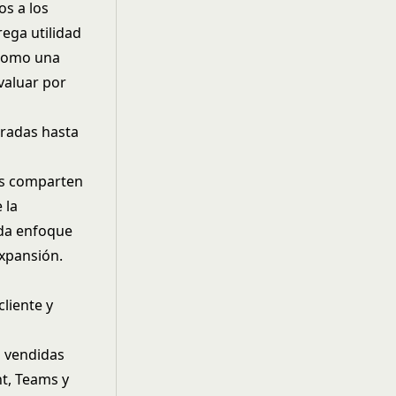
s a los
ega utilidad
 como una
valuar por
gradas hasta
os comparten
 la
ada enfoque
expansión.
cliente y
s vendidas
t, Teams y