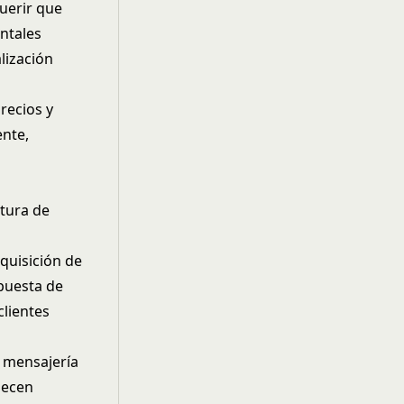
uerir que
ntales
lización
recios y
ente,
ctura de
quisición de
opuesta de
clientes
e mensajería
lecen