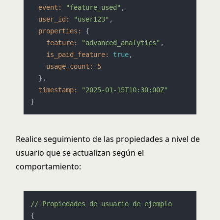
event:
"feature_used"
,

user_id:
"user123"
,

properties:
 {

feature:
"advanced_analytics"
,

is_paid_feature:
true
,

usage_count:
5
  },

timestamp:
"2025-01-15T10:30:00Z"
Realice seguimiento de las propiedades a nivel de
usuario que se actualizan según el
comportamiento:
//
Propiedades
de
usuario
de
ejemplo
{
