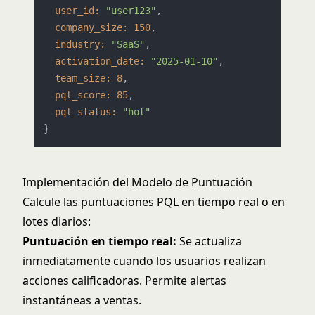
user_id:
"user123"
,

company_size:
150
,

industry:
"SaaS"
,

activation_date:
"2025-01-10"
,

team_size:
8
,

pql_score:
85
,

pql_status:
"hot"
Implementación del Modelo de Puntuación
Calcule las puntuaciones PQL en tiempo real o en
lotes diarios:
Puntuación en tiempo real:
Se actualiza
inmediatamente cuando los usuarios realizan
acciones calificadoras. Permite alertas
instantáneas a ventas.