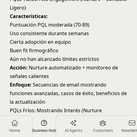
Ligero)
Características:
Puntuación PQL moderada (70-89)
Uso consistente durante semanas
Cierta adopción en equipo
Buen fit firmográfico
Aún no han alcanzado límites estrictos
Acción:
Nurture automatizado + monitoreo de
señales calientes
Enfoque:
Secuencias de email mostrando
funciones avanzadas, casos de éxito, beneficios de
la actualización
PQLs Fríos: Mostrando Interés (Nurture
Automatizado)
Características:
Home
Business Hub
AI Agents
Customers
Newslet
Puntuación PQL baja a moderada (50-69)