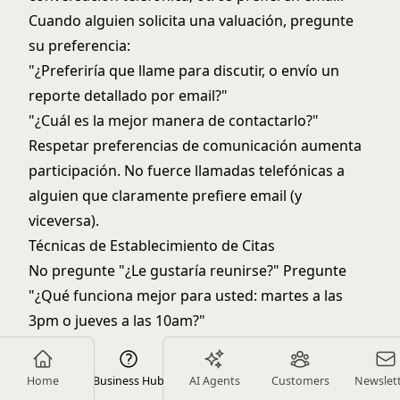
Cuando alguien solicita una valuación, pregunte
su preferencia:
"¿Preferiría que llame para discutir, o envío un
reporte detallado por email?"
"¿Cuál es la mejor manera de contactarlo?"
Respetar preferencias de comunicación aumenta
participación. No fuerce llamadas telefónicas a
alguien que claramente prefiere email (y
viceversa).
Técnicas de Establecimiento de Citas
No pregunte "¿Le gustaría reunirse?" Pregunte
"¿Qué funciona mejor para usted: martes a las
3pm o jueves a las 10am?"
Ofrecer opciones específicas hace que reservar
sea más fácil que programación abierta. Use
Home
Business Hub
AI Agents
Customers
Newslet
herramientas de calendario que muestren su