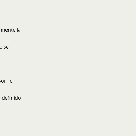
amente la
o se
sor" o
 definido