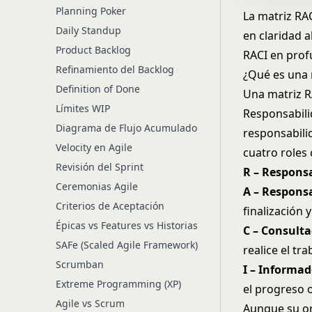
Planning Poker
La matriz RAC
Daily Standup
en claridad 
Product Backlog
RACI en profu
Refinamiento del Backlog
¿Qué es una 
Definition of Done
Una matriz R
Límites WIP
Responsabili
Diagrama de Flujo Acumulado
responsabili
Velocity en Agile
cuatro roles 
Revisión del Sprint
R – Responsa
Ceremonias Agile
A – Responsa
Criterios de Aceptación
finalización 
Épicas vs Features vs Historias
C – Consulta
SAFe (Scaled Agile Framework)
realice el tra
Scrumban
I – Informad
Extreme Programming (XP)
el progreso o
Agile vs Scrum
Aunque su or