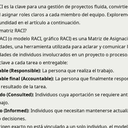
I es la clave para una gestión de proyectos fluida, convirti
al asignar roles claros a cada miembro del equipo. Explorem
ndidad en el artículo a continuación.
matriz RACI?
ACI (o modelo RACI, gráfico RACI) es una Matriz de Asignac
dades, una herramienta utilizada para aclarar y comunicar l
dades de individuos involucrados en un proyecto o proceso
clave a cada tarea o entregable:
ble (Responsible):
La persona que realiza el trabajo.
ble final (Accountable):
La persona que finalmente respo
y resultado de la tarea.
do (Consulted):
Individuos cuya aportación se requiere ant
bajo.
o (Informed):
Individuos que necesitan mantenerse actual
 decisiones.
igen exacto no está vinculado a un solo individuo, el mode