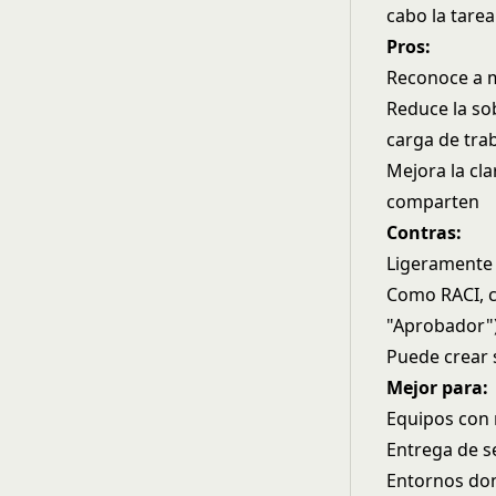
cabo la tare
Pros:
Reconoce a m
Reduce la so
carga de tra
Mejora la cl
comparten
Contras:
Ligeramente 
Como RACI, c
"Aprobador"
Puede crear 
Mejor para:
Equipos con 
Entrega de s
Entornos don