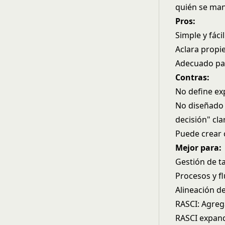
quién se man
Pros:
Simple y fáci
Aclara propi
Adecuado par
Contras:
No define ex
No diseñado 
decisión" cla
Puede crear 
Mejor para:
Gestión de t
Procesos y fl
Alineación d
RASCI: Agreg
RASCI expand