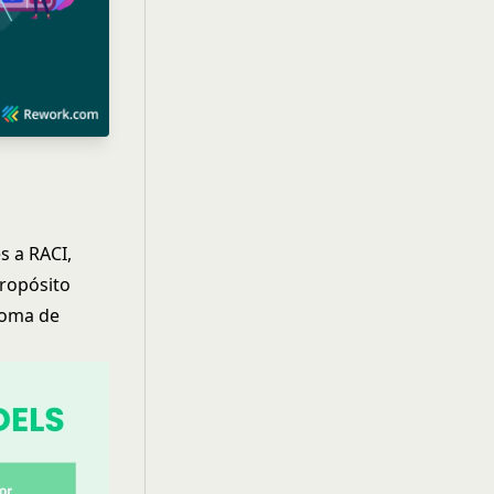
s a RACI,
propósito
 toma de