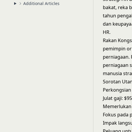
Additional Articles
bakat, reka 
tahun pengal
dan keupaya
HR.
Rakan Kongsi
pemimpin or
perniagaan. 
perniagaan 
manusia stra
Sorotan Uta
Perkongsian
Julat gaji: $
Memerlukan 
Fokus pada 
Impak langs
Peluang unt