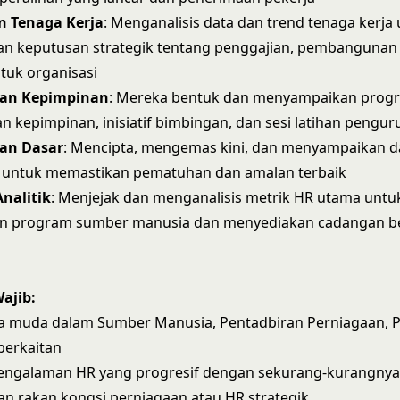
 Tenaga Kerja
: Menganalisis data dan trend tenaga kerja
 keputusan strategik tentang penggajian, pembangunan
tuk organisasi
an Kepimpinan
: Mereka bentuk dan menyampaikan prog
kepimpinan, inisiatif bimbingan, dan sesi latihan pengur
an Dasar
: Mencipta, mengemas kini, dan menyampaikan d
 untuk memastikan pematuhan dan amalan terbaik
nalitik
: Menjejak dan menganalisis metrik HR utama unt
n program sumber manusia dan menyediakan cadangan b
ajib:
na muda dalam Sumber Manusia, Pentadbiran Perniagaan, Ps
berkaitan
pengalaman HR yang progresif dengan sekurang-kurangnya
n rakan kongsi perniagaan atau HR strategik