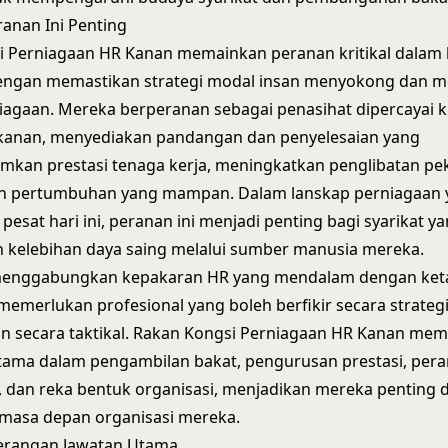
anan Ini Penting
i Perniagaan HR Kanan memainkan peranan kritikal dalam 
dengan memastikan strategi modal insan menyokong dan 
niagaan. Mereka berperanan sebagai penasihat dipercayai 
kanan, menyediakan pandangan dan penyelesaian yang
an prestasi tenaga kerja, meningkatkan penglibatan pek
pertumbuhan yang mampan. Dalam lanskap perniagaan 
esat hari ini, peranan ini menjadi penting bagi syarikat ya
 kelebihan daya saing melalui sumber manusia mereka.
 menggabungkan kepakaran HR yang mendalam dengan ke
memerlukan profesional yang boleh berfikir secara strateg
n secara taktikal. Rakan Kongsi Perniagaan HR Kanan me
tama dalam pengambilan bakat, pengurusan prestasi, per
 dan reka bentuk organisasi, menjadikan mereka penting 
asa depan organisasi mereka.
erangan Jawatan Utama