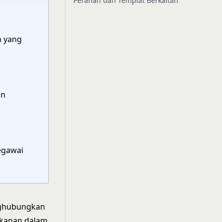
Peranan dan Templat Berkaitan
n yang
an
egawai
enghubungkan
 kanan dalam