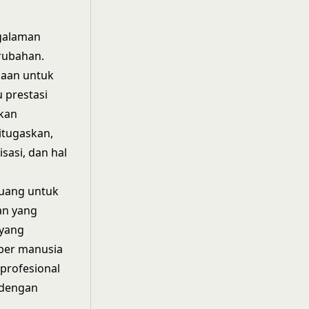
galaman
rubahan.
gaan untuk
prestasi
akan
itugaskan,
asi, dan hal
luang untuk
an yang
 yang
ber manusia
profesional
 dengan