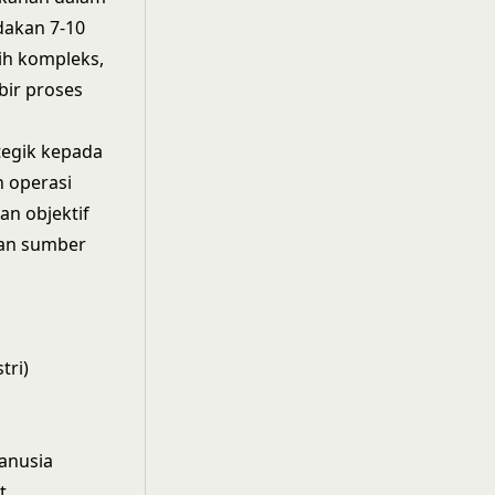
dakan 7-10
ih kompleks,
ir proses
tegik kepada
 operasi
an objektif
san sumber
tri)
anusia
t