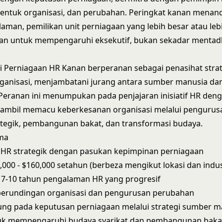
bentuk organisasi, dan perubahan. Peringkat kanan menan
aman, pemilikan unit perniagaan yang lebih besar atau leb
an untuk mempengaruhi eksekutif, bukan sekadar mentadb
 Perniagaan HR Kanan berperanan sebagai penasihat stra
ganisasi, menjambatani jurang antara sumber manusia dan
Peranan ini menumpukan pada penjajaran inisiatif HR deng
sambil memacu keberkesanan organisasi melalui penguru
tegik, pembangunan bakat, dan transformasi budaya.
ma
 HR strategik dengan pasukan kepimpinan perniagaan
95,000 - $160,000 setahun (berbeza mengikut lokasi dan indus
7-10 tahun pengalaman HR yang progresif
perundingan organisasi dan pengurusan perubahan
ung pada keputusan perniagaan melalui strategi sumber m
uk mempengaruhi budaya syarikat dan pembangunan baka