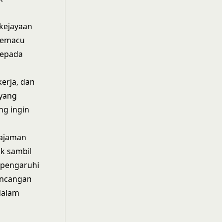
kejayaan
memacu
kepada
erja, dan
yang
ng ingin
tajaman
ik sambil
mpengaruhi
ancangan
dalam