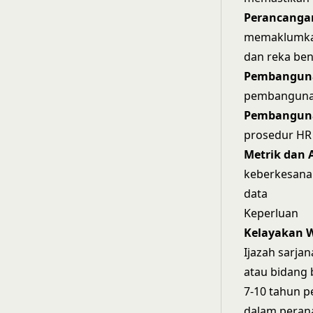
Perancangan
memaklumkan
dan reka ben
Pembangun
pembangunan 
Pembangun
prosedur HR
Metrik dan A
keberkesana
data
Keperluan
Kelayakan W
Ijazah sarja
atau bidang 
7-10 tahun 
dalam perana