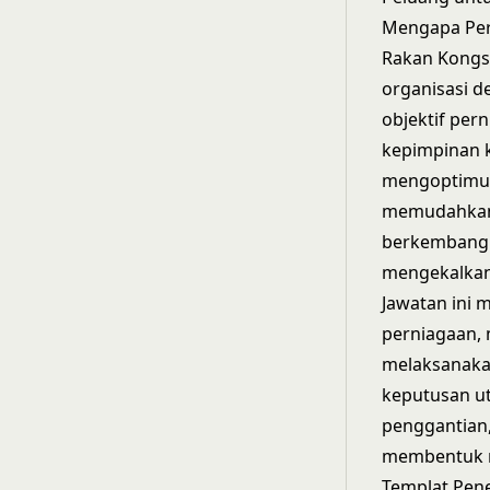
Mengapa Per
Rakan Kongs
organisasi 
objektif per
kepimpinan 
mengoptimumk
memudahkan 
berkembang p
mengekalkan
Jawatan ini
perniagaan, 
melaksanaka
keputusan u
penggantian,
membentuk m
Templat Pen