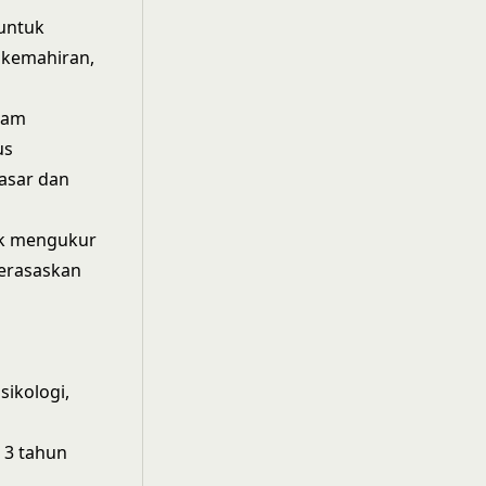
 untuk
 kemahiran,
ram
us
asar dan
uk mengukur
erasaskan
ikologi,
 3 tahun