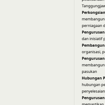
Tanggungja
Perkongsian
membangun d
perniagaan 
Pengurusan
dan inisiati
Pembanguna
organisasi, 
Pengurusan 
membangunka
pasukan
Hubungan P
hubungan pek
penyelesaia
Pengurusan
memastikan p