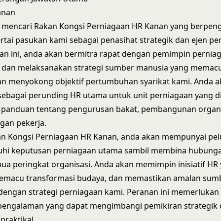
anan
 mencari Rakan Kongsi Perniagaan HR Kanan yang berpen
tai pasukan kami sebagai penasihat strategik dan ejen pe
n ini, anda akan bermitra rapat dengan pemimpin pernia
an melaksanakan strategi sumber manusia yang memacu 
an menyokong objektif pertumbuhan syarikat kami. Anda 
ebagai perunding HR utama untuk unit perniagaan yang d
panduan tentang pengurusan bakat, pembangunan organis
gan pekerja.
an Kongsi Perniagaan HR Kanan, anda akan mempunyai pe
i keputusan perniagaan utama sambil membina hubung
ua peringkat organisasi. Anda akan memimpin inisiatif HR
emacu transformasi budaya, dan memastikan amalan sum
 dengan strategi perniagaan kami. Peranan ini memerlukan 
pengalaman yang dapat mengimbangi pemikiran strategik
praktikal.