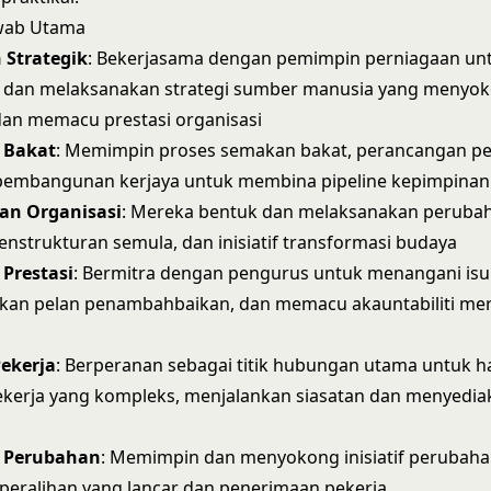
wab Utama
 Strategik
: Bekerjasama dengan pemimpin perniagaan un
an melaksanakan strategi sumber manusia yang menyoko
dan memacu prestasi organisasi
 Bakat
: Memimpin proses semakan bakat, perancangan pe
f pembangunan kerjaya untuk membina pipeline kepimpina
n Organisasi
: Mereka bentuk dan melaksanakan peruba
penstrukturan semula, dan inisiatif transformasi budaya
Prestasi
: Bermitra dengan pengurus untuk menangani isu 
n pelan penambahbaikan, dan memacu akauntabiliti me
ekerja
: Berperanan sebagai titik hubungan utama untuk h
erja yang kompleks, menjalankan siasatan dan menyediak
n
 Perubahan
: Memimpin dan menyokong inisiatif perubahan
eralihan yang lancar dan penerimaan pekerja