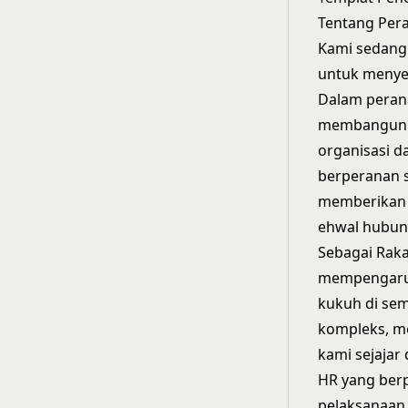
Tentang Per
Kami sedang
untuk menyer
Dalam perana
membangun d
organisasi d
berperanan s
memberikan 
ehwal hubun
Sebagai Rak
mempengaruh
kukuh di sem
kompleks, m
kami sejajar
HR yang ber
pelaksanaan 