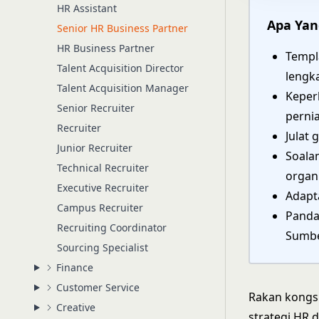
HR Assistant
Apa Yan
Senior HR Business Partner
HR Business Partner
Templ
Talent Acquisition Director
lengk
Talent Acquisition Manager
Keper
Senior Recruiter
perni
Recruiter
Julat 
Junior Recruiter
Soala
Technical Recruiter
organ
Executive Recruiter
Adapt
Campus Recruiter
Panda
Recruiting Coordinator
Sumbe
Sourcing Specialist
Finance
Customer Service
Rakan kongs
Creative
strategi HR