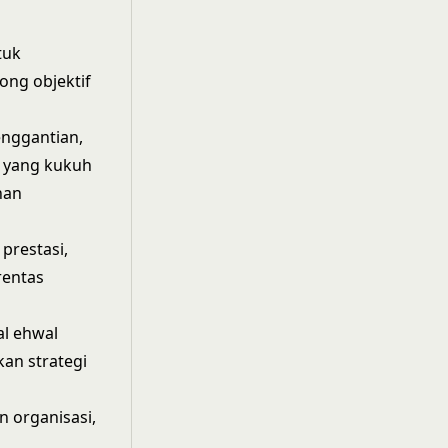
tuk
ng objektif
nggantian,
n yang kukuh
han
prestasi,
rentas
al ehwal
an strategi
 organisasi,