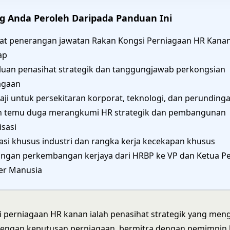
g Anda Peroleh Daripada Panduan Ini
at penerangan jawatan Rakan Kongsi Perniagaan HR Kana
ap
luan penasihat strategik dan tanggungjawab perkongsian
agaan
gaji untuk persekitaran korporat, teknologi, dan perunding
n temu duga merangkumi HR strategik dan pembangunan
isasi
asi khusus industri dan rangka kerja kecekapan khusus
ngan perkembangan kerjaya dari HRBP ke VP dan Ketua P
r Manusia
i perniagaan HR kanan ialah penasihat strategik yang m
 dengan keputusan perniagaan, bermitra dengan pemimpin